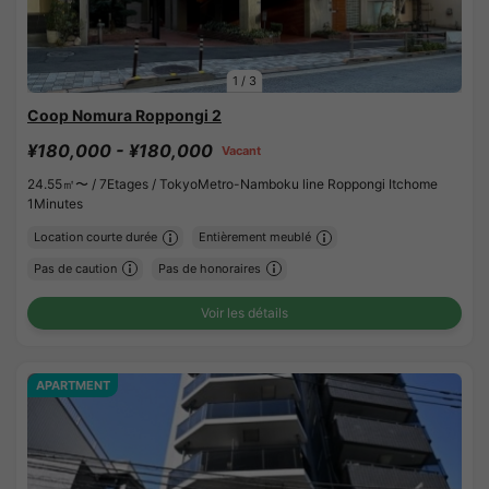
1
/
3
Coop Nomura Roppongi 2
¥180,000 - ¥180,000
Vacant
24.55㎡〜 /
7Etages /
TokyoMetro-Namboku line Roppongi Itchome
1Minutes
Location courte durée
Entièrement meublé
Pas de caution
Pas de honoraires
Voir les détails
APARTMENT