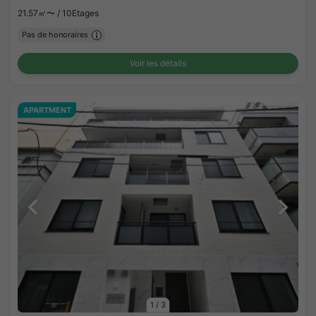
21.57㎡〜 /
10Etages
Pas de honoraires
Voir les détails
APARTMENT
1
/
3