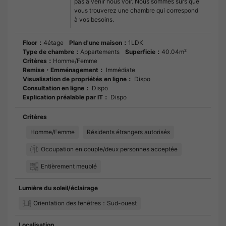
pas à venir nous voir. Nous sommes sûrs que
vous trouverez une chambre qui correspond
à vos besoins.
Floor：
4étage
Plan d'une maison：
1LDK
Type de chambre：
Appartements
Superficie：
40.04m²
Critères：
Homme/Femme
Remise・Emménagement：
Immédiate
Visualisation de propriétés en ligne：
Dispo
Consultation en ligne：
Dispo
Explication préalable par IT：
Dispo
Critères
Homme/Femme
Résidents étrangers autorisés
Occupation en couple/deux personnes acceptée
Entièrement meublé
Lumière du soleil/éclairage
Orientation des fenêtres：Sud-ouest
Localisation