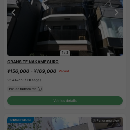
1
/
3
GRANSITE NAKAMEGURO
¥156,000 - ¥169,000
Vacant
25.44㎡〜 /
11Etages
Pas de honoraires
Voir les détails
SHAREHOUSE