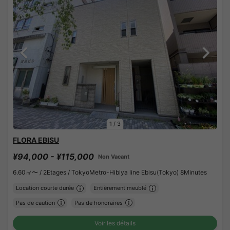
1
/
3
FLORA EBISU
¥94,000 - ¥115,000
Non Vacant
6.60㎡〜 /
2Etages /
TokyoMetro-Hibiya line Ebisu(Tokyo) 8Minutes
Location courte durée
Entièrement meublé
Pas de caution
Pas de honoraires
Voir les détails