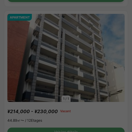
APARTMENT
1
/
1
¥214,000 - ¥230,000
Vacant
44.89㎡〜 /
12Etages
Voir les détails