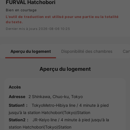
FURVAL Hatchobori
Bien en courtage
L'outil de traduction est utilisé pour une partie ou la totalité
du texte.
Dernier mis à jours 2026-08-06 10:25
Aperçu du logement
Disponibilité des chambres
Car
Aperçu du logement
Accès
Adresse
2 Shinkawa,
Chuo
-ku,
Tokyo
Station1：
TokyoMetro-Hibiya line
/ 4 minute à pied
jusqu'à la station
Hatchobori(Tokyo)Station
Station2：
JR-Keiyo line
/ 4 minute à pied jusqu'à la
station
Hatchobori(Tokyo)Station