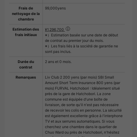
Frais de
99,000yens
nettoyage de la
chambre
Estimation des
¥1,296,700
frais initiaux
※）Estimation basée sur une date de début
de contrat au premier jour du mois.
※）Les frais liés à la société de garantie ne
sont pas inclus.
Durée du
2 ans et 0 mois.
contrat
Remarques
Liv Club 2 200 yens (par mois) SBI Small
Amount Short Term Insurance 800 yens (par
mois) FURVAL Hatchobori : Idéalement situé
près de la gare de Hatchobori. La zone
commune est équipée d'une boîte de
livraison, de sorte qu'il n'est pas nécessaire
de recevoir les colis en personne. La sécurité
est également excellente grâce à l'interphone
TV et aux serrures automatiques. Si vous
cherchez une chambre dans le quartier de
Chuo Ward ou près de Hatchobori, n'hésitez