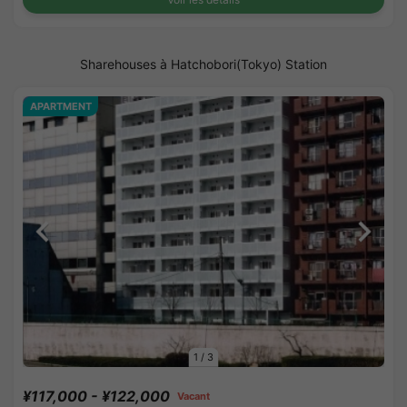
Sharehouses à Hatchobori(Tokyo) Station
APARTMENT
1
/
3
¥117,000 - ¥122,000
Vacant