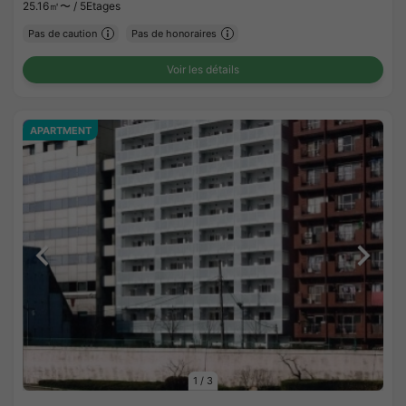
25.16㎡〜 /
5Etages
Pas de caution
Pas de honoraires
Voir les détails
APARTMENT
1
/
3