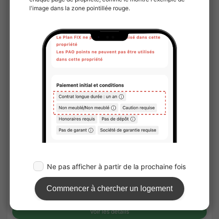
1
/
3
gioblumineux
¥188,000 - ¥284,000
Vacant
26.04㎡〜 /
13Etages
Pas de caution
Pas de honoraires
Voir les détails