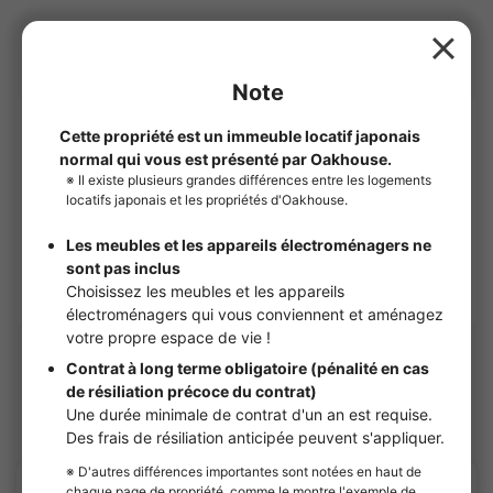
Compagnies
Nom de l’entreprise
OAKHOUSE as Agent
1-6, Shinogawamachi, Shinjuku-ku, Tokyo 162-0814
Profil de l'entreprise
OAKHOUSE will show you this apartment.
Logements à proximité
Sharehouses à Chuo
APARTMENT