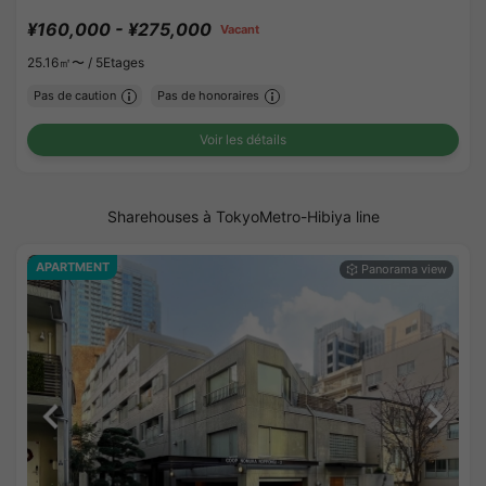
¥160,000 - ¥275,000
Vacant
25.16㎡〜 /
5Etages
Pas de caution
Pas de honoraires
Voir les détails
Sharehouses à TokyoMetro-Hibiya line
APARTMENT