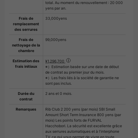
total. Au moment du renouvellement : 20 000
yens par an.
Frais de
33,000yens
remplacement
des serrures
Frais de
99,000yens
nettoyage de la
chambre
Estimation des
¥1,296,700
frais initiaux
※）Estimation basée sur une date de début
de contrat au premier jour du mois.
※）Les frais liés à la société de garantie ne
sont pas inclus.
Durée du
2 ans et 0 mois.
contrat
Remarques
Rib Club 2 200 yens (par mois) SBI Small
Amount Short Term Insurance 800 yens (par
mois) Les points forts de FURVAL
Hacchobori. La sécurité est excellente grâce
aux serrures automatiques et à l'interphone
TV, ce qui vous permet de vivre en toute