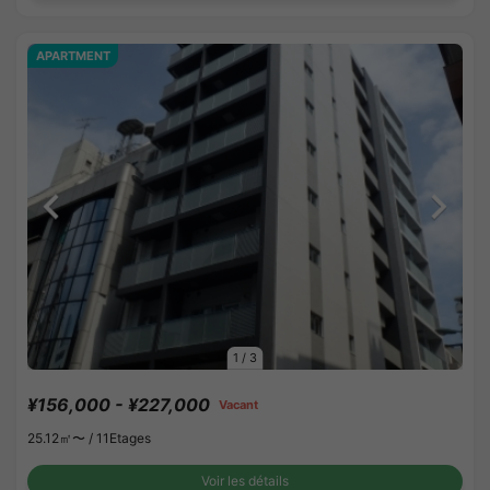
APARTMENT
1
/
3
¥156,000 - ¥227,000
Vacant
25.12㎡〜 /
11Etages
Voir les détails