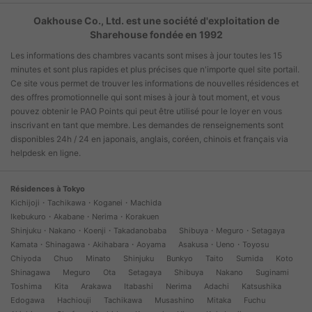
Oakhouse Co., Ltd. est une société d'exploitation de
Sharehouse fondée en 1992
Les informations des chambres vacants sont mises à jour toutes les 15
minutes et sont plus rapides et plus précises que n'importe quel site portail.
Ce site vous permet de trouver les informations de nouvelles résidences et
des offres promotionnelle qui sont mises à jour à tout moment, et vous
pouvez obtenir le PAO Points qui peut être utilisé pour le loyer en vous
inscrivant en tant que membre. Les demandes de renseignements sont
disponibles 24h / 24 en japonais, anglais, coréen, chinois et français via
helpdesk en ligne.
Résidences à Tokyo
Kichijoji・Tachikawa・Koganei・Machida
Ikebukuro・Akabane・Nerima・Korakuen
Shinjuku・Nakano・Koenji・Takadanobaba
Shibuya・Meguro・Setagaya
Kamata・Shinagawa・Akihabara・Aoyama
Asakusa・Ueno・Toyosu
Chiyoda
Chuo
Minato
Shinjuku
Bunkyo
Taito
Sumida
Koto
Shinagawa
Meguro
Ota
Setagaya
Shibuya
Nakano
Suginami
Toshima
Kita
Arakawa
Itabashi
Nerima
Adachi
Katsushika
Edogawa
Hachiouji
Tachikawa
Musashino
Mitaka
Fuchu