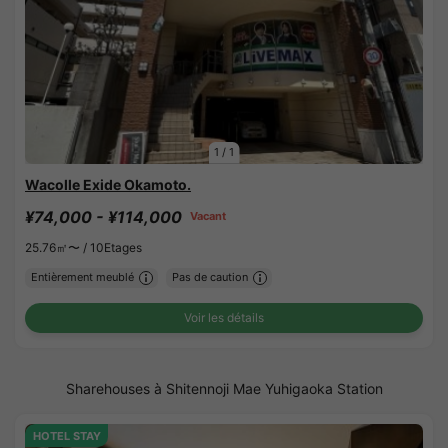
1
/
1
Wacolle Exide Okamoto.
¥74,000 - ¥114,000
Vacant
25.76㎡〜 /
10Etages
Entièrement meublé
Pas de caution
Voir les détails
Sharehouses à Shitennoji Mae Yuhigaoka Station
HOTEL STAY