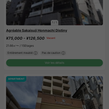
1
/
1
Agréable Sakaisuji Honmachi Distiny
¥75,000 - ¥126,500
Vacant
21.66㎡〜 /
15Etages
Entièrement meublé
Pas de caution
Voir les détails
APARTMENT