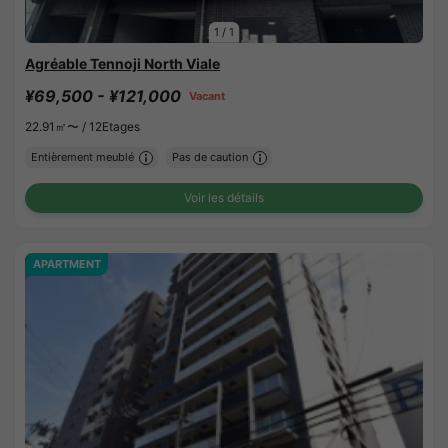
1
/
1
Agréable Tennoji North Viale
¥69,500 - ¥121,000
Vacant
22.91㎡〜 /
12Etages
Entièrement meublé
Pas de caution
Voir les détails
APARTMENT