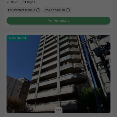
29.81㎡〜 /
2Etages
Entièrement meublé
Pas de caution
Voir les détails
APARTMENT
1
/
1