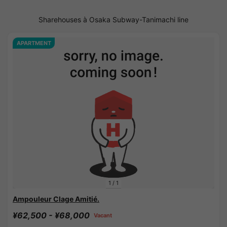
Sharehouses à Osaka Subway-Tanimachi line
APARTMENT
1
/
1
Ampouleur Clage Amitié.
¥62,500 - ¥68,000
Vacant