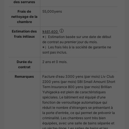
des serrures
Frais de
55,000yens
nettoyage de la
chambre
Estimation des
¥461,400
frais initiaux
※）Estimation basée sur une date de début
de contrat au premier jour du mois.
※）Les frais liés à la société de garantie ne
sont pas inclus.
Durée du
2 ans et 0 mois.
contrat
Remarques
Facture d'eau 3300 yens (par mois) Liv Club
2200 yens (par mois) SBI Small Amount Short
Term Insurance 800 yens (par mois) Brillian
Yuhigaoka est plein de caractéristiques
spéciales. Le bâtiment est équipé d'une
fonction de verrouillage automatique qui
réduit le nombre d'étrangers se présentant à
la porte d'entrée, ce qui permet de prévenir la
criminalité. Les chambres sont très bien
équipées, avec une salle de bains séparée et
un sèche-linge. Les salles de bains et les