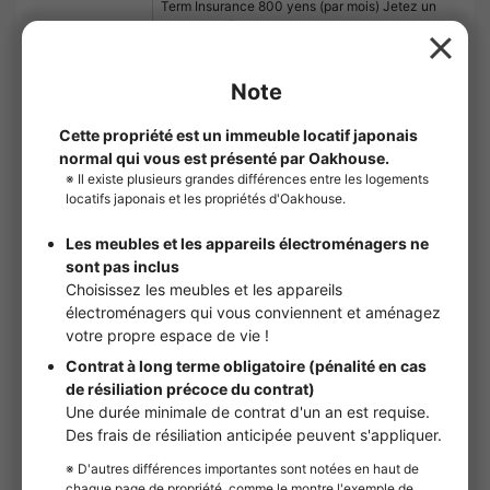
Term Insurance 800 yens (par mois) Jetez un
coup d'œil à Brillian Yuhigaoka. Les
équipements de la chambre comprennent
une salle de bains indépendante et un sèche-
serviette, ce qui en fait une chambre
confortable. Le loyer de cette propriété est de
85 500 yens. La propriété est livrée avec une
boîte à chaussures et est attrayante pour son
grand espace de rangement. Nous pouvons
vous aider à trouver une chambre qui
réponde à vos besoins dans le quartier
Tennoji Ward de la ville d'Osaka et près de
Shitennojimae Yuhigaoka !
Floor：
6étage
Plan d'une maison：
1K
Type de chambre：
Appartements
Superficie：
24.65m²
Critères：
Homme/Femme
Remise・Emménagement：
2026/12Début de mois
Visualisation de propriétés en ligne：
Dispo
Consultation en ligne：
Dispo
Explication préalable par IT：
Dispo
Critères
Homme/Femme
Entièrement meublé