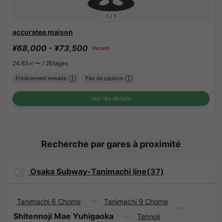
1
/
1
accuratea maison
¥68,000 - ¥73,500
Vacant
24.63㎡〜 /
2Etages
Entièrement meublé
Pas de caution
Voir les détails
Recherche par gares à proximité
Osaka Subway-Tanimachi line(37)
Tanimachi 6 Chome
Tanimachi 9 Chome
Shitennoji Mae Yuhigaoka
Tennoji