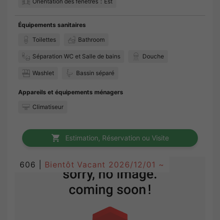
Orientation des fenêtres：Est
Équipements sanitaires
Toilettes
Bathroom
Séparation WC et Salle de bains
Douche
Washlet
Bassin séparé
Appareils et équipements ménagers
Climatiseur
Estimation, Réservation ou Visite
606 |
Bientôt Vacant
2026/12/01 ~