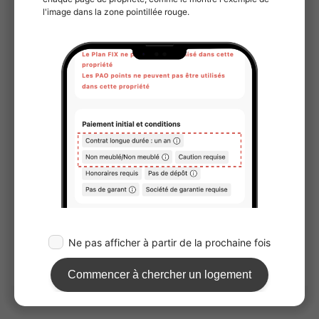
Lumière du soleil/éclairage
Orientation des fenêtres：Est
Équipements sanitaires
Toilettes
Bathroom
Séparation WC et Salle de bains
Douche
Washlet
Bassin séparé
Appareils et équipements ménagers
Climatiseur
Estimation, Réservation ou Visite