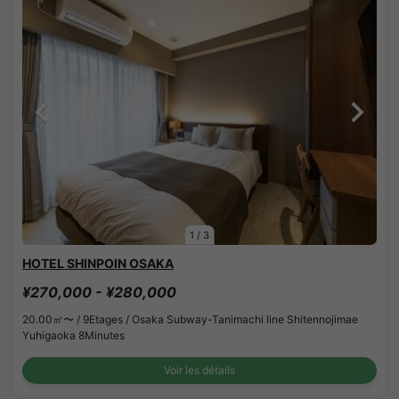
1
/
3
HOTEL SHINPOIN OSAKA
¥270,000 - ¥280,000
20.00㎡〜 /
9Etages /
Osaka Subway-Tanimachi line Shitennojimae
Yuhigaoka 8Minutes
Voir les détails