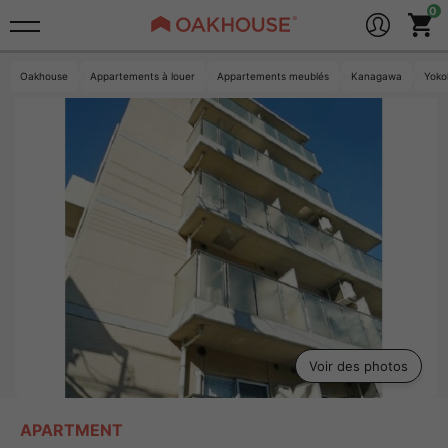
Oakhouse
Appartements à louer
Appartements meublés
Kanagawa
Yok
Voir des photos
APARTMENT