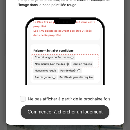
40.95㎡〜 /
4Etages
Pas de honoraires
Voir les détails
Sharehouses à JR-Yokohama line
APARTMENT