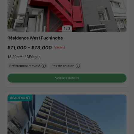
1
/
3
Résidence West Fuchinobe
¥71,000 - ¥73,000
Vacant
18.29㎡〜 /
3Etages
Entièrement meublé
Pas de caution
Voir les détails
APARTMENT