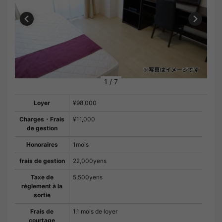
1
/
7
Loyer
¥98,000
Charges・Frais
¥11,000
de gestion
Honoraires
1mois
frais de gestion
22,000yens
Taxe de
5,500yens
règlement à la
sortie
Frais de
1.1 mois de loyer
courtage