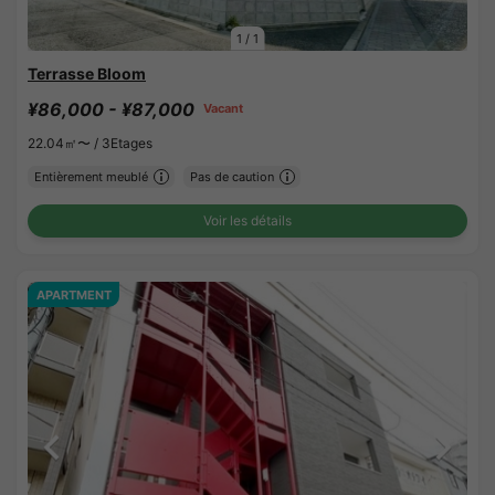
1
/
1
Terrasse Bloom
¥86,000 - ¥87,000
Vacant
22.04㎡〜 /
3Etages
Entièrement meublé
Pas de caution
Voir les détails
APARTMENT