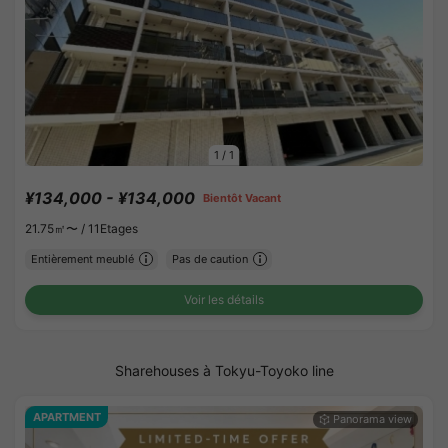
1
/
1
¥134,000 - ¥134,000
Bientôt Vacant
21.75㎡〜 /
11Etages
Entièrement meublé
Pas de caution
Voir les détails
Sharehouses à Tokyu-Toyoko line
APARTMENT