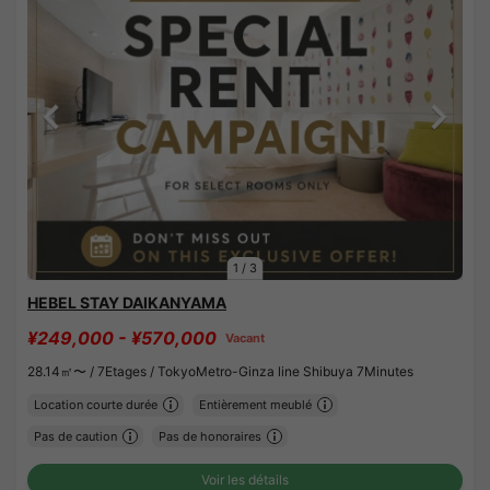
1
/
3
HEBEL STAY DAIKANYAMA
¥249,000 - ¥570,000
Vacant
28.14㎡〜 /
7Etages /
TokyoMetro-Ginza line Shibuya 7Minutes
Location courte durée
Entièrement meublé
Pas de caution
Pas de honoraires
Voir les détails