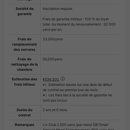
Société de
Inscription requise
garantie
Frais de garantie initiaux : 100 % du loyer
total. Au moment du renouvellement : 20 000
yens par an.
Frais de
33,000yens
remplacement
des serrures
Frais de
55,000yens
nettoyage de la
chambre
Estimation des
¥539,300
frais initiaux
※）Estimation basée sur une date de début
de contrat au premier jour du mois.
※）Les frais liés à la société de garantie ne
sont pas inclus.
Durée du
2 ans et 0 mois.
contrat
Remarques
Liv Club 2 200 yens (par mois) SBI Small
Amount Short Term Insurance 800 yens (par