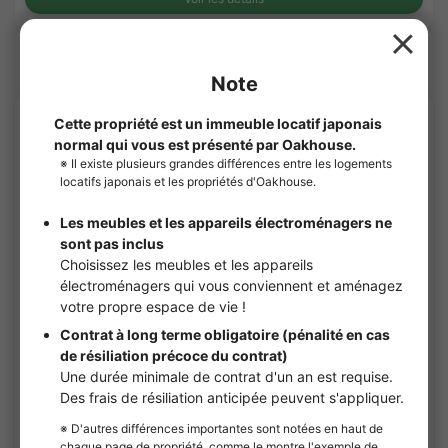
Sharehouses à Kikuna Station
APARTMENT
1
/
3
¥78,000 - ¥78,000
Vacant