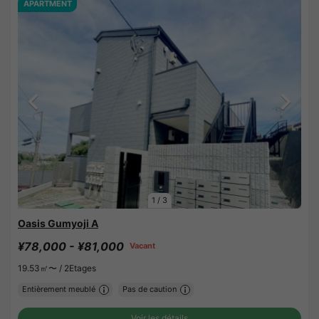
APARTMENT
1
/
3
Oasis Gumyoji A
¥78,000 - ¥81,000
Vacant
19.53㎡〜 /
2Etages
Entièrement meublé
Pas de caution
Voir les détails