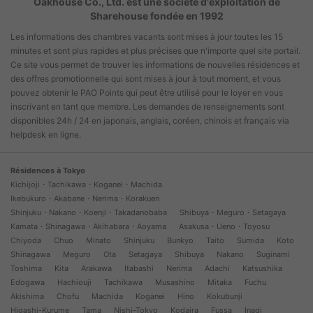
Oakhouse Co., Ltd. est une société d'exploitation de
Sharehouse fondée en 1992
Les informations des chambres vacants sont mises à jour toutes les 15
minutes et sont plus rapides et plus précises que n'importe quel site portail.
Ce site vous permet de trouver les informations de nouvelles résidences et
des offres promotionnelle qui sont mises à jour à tout moment, et vous
pouvez obtenir le PAO Points qui peut être utilisé pour le loyer en vous
inscrivant en tant que membre. Les demandes de renseignements sont
disponibles 24h / 24 en japonais, anglais, coréen, chinois et français via
helpdesk en ligne.
Résidences à Tokyo
Kichijoji・Tachikawa・Koganei・Machida
Ikebukuro・Akabane・Nerima・Korakuen
Shinjuku・Nakano・Koenji・Takadanobaba
Shibuya・Meguro・Setagaya
Kamata・Shinagawa・Akihabara・Aoyama
Asakusa・Ueno・Toyosu
Chiyoda
Chuo
Minato
Shinjuku
Bunkyo
Taito
Sumida
Koto
Shinagawa
Meguro
Ota
Setagaya
Shibuya
Nakano
Suginami
Toshima
Kita
Arakawa
Itabashi
Nerima
Adachi
Katsushika
Edogawa
Hachiouji
Tachikawa
Musashino
Mitaka
Fuchu
Akishima
Chofu
Machida
Koganei
Hino
Kokubunji
Higashi-Kurume
Tama
Nishi-Tokyo
Kodaira
Fussa
Inagi