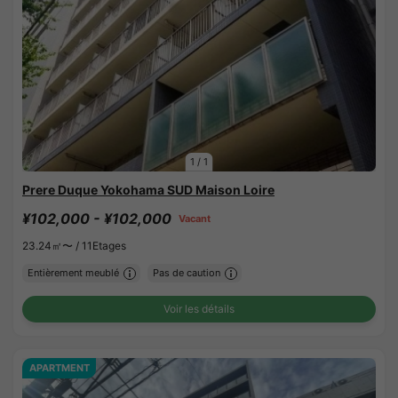
1
/
1
Prere Duque Yokohama SUD Maison Loire
¥102,000 - ¥102,000
Vacant
23.24㎡〜 /
11Etages
Entièrement meublé
Pas de caution
Voir les détails
APARTMENT