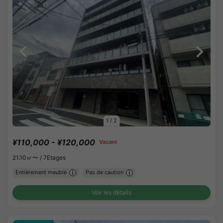
1
/
2
¥110,000 - ¥120,000
Vacant
21.10㎡〜 /
7Etages
Entièrement meublé
Pas de caution
Voir les détails