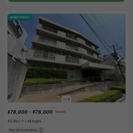
APARTMENT
1
/
3
¥78,000 - ¥78,000
Vacant
40.95㎡〜 /
4Etages
Pas de honoraires