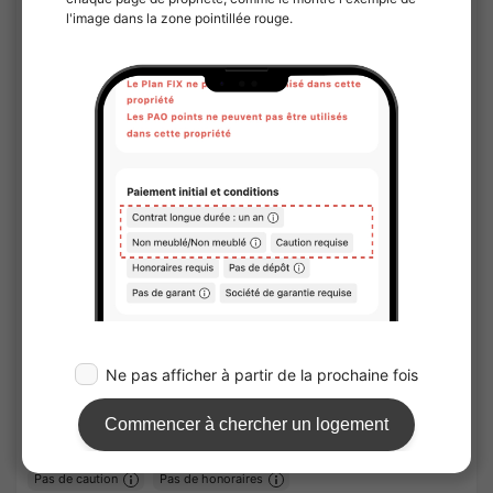
APARTMENT
1
/
3
SKYCOURT MOTOSUMIYOSHI 2
¥70,000 - ¥70,000
Non Vacant
16.56㎡〜 /
4Etages /
Tokyu-Meguro line Motosumiyoshi 18Minutes
Location courte durée
Entièrement meublé
Pas de caution
Pas de honoraires