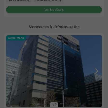
Voir les détails
Sharehouses à JR-Yokosuka line
APARTMENT
1
/
3