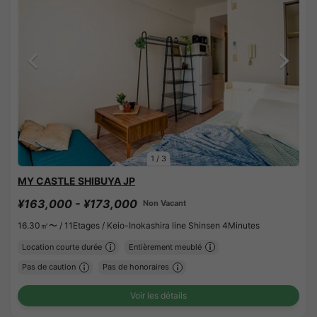
1
/
3
MY CASTLE SHIBUYA JP
¥163,000 - ¥173,000
Non Vacant
16.30㎡〜 /
11Etages /
Keio-Inokashira line Shinsen 4Minutes
Location courte durée
Entièrement meublé
Pas de caution
Pas de honoraires
Voir les détails