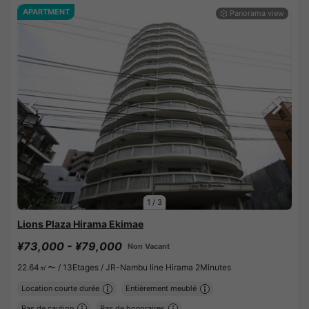
APARTMENT
1
/
3
Lions Plaza Hirama Ekimae
¥73,000 - ¥79,000
Non Vacant
22.64㎡〜 /
13Etages /
JR-Nambu line Hirama 2Minutes
Location courte durée
Entièrement meublé
Pas de caution
Pas de honoraires