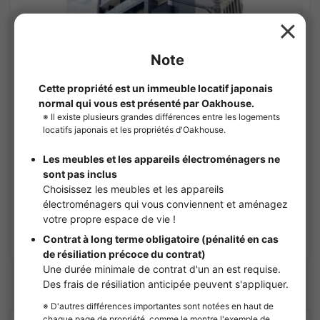
1
/
3
Crostone Kawasaki
¥129,000 - ¥134,000
Vacant
25.80㎡〜 /
8Etages
Entièrement meublé
Pas de caution
Voir les détails
Sharehouses à Motosumiyoshi Station