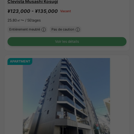
Clevista Musashi Kosugi
¥123,000 - ¥135,000
Vacant
25.80㎡〜 /
5Etages
Entièrement meublé
Pas de caution
Voir les détails
APARTMENT