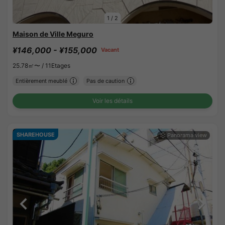
1
/
2
Maison de Ville Meguro
¥146,000 - ¥155,000
Vacant
25.78㎡〜 /
11Etages
Entièrement meublé
Pas de caution
Voir les détails
SHAREHOUSE