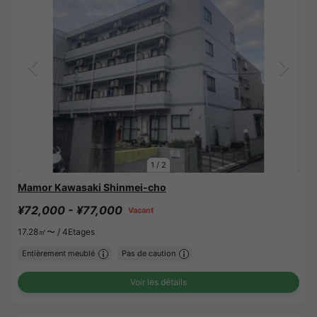
1
/
2
Mamor Kawasaki Shinmei-cho
¥72,000 - ¥77,000
Vacant
17.28㎡〜 /
4Etages
Entièrement meublé
Pas de caution
Voir les détails