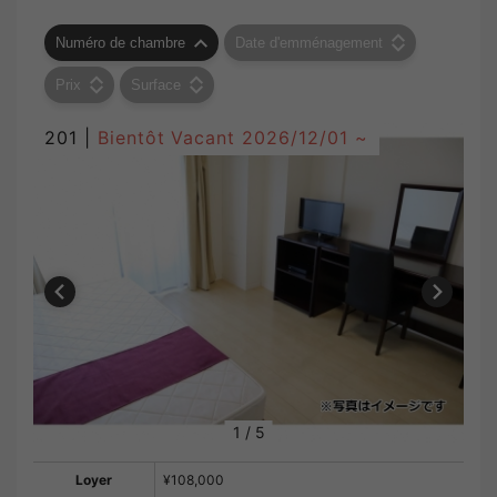
Numéro de chambre
Date d'emménagement
Prix
Surface
201 |
Bientôt Vacant
2026/12/01 ~
1
/
5
Loyer
¥108,000