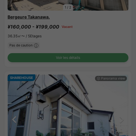
1
/
2
Bergeure Takanawa.
¥160,000 - ¥199,000
Vacant
36.35㎡〜 /
5Etages
Pas de caution
Voir les détails
SHAREHOUSE