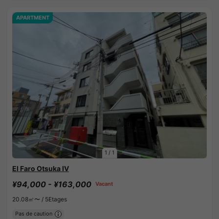
APARTMENT
1
/
1
El Faro Otsuka IV
¥94,000 - ¥163,000
Vacant
20.08㎡〜 /
5Etages
Pas de caution