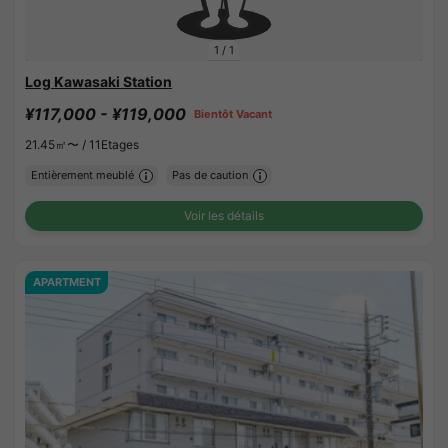
1
/
1
Log Kawasaki Station
¥117,000 - ¥119,000
Bientôt Vacant
21.45㎡〜 /
11Etages
Entièrement meublé
Pas de caution
Voir les détails
APARTMENT