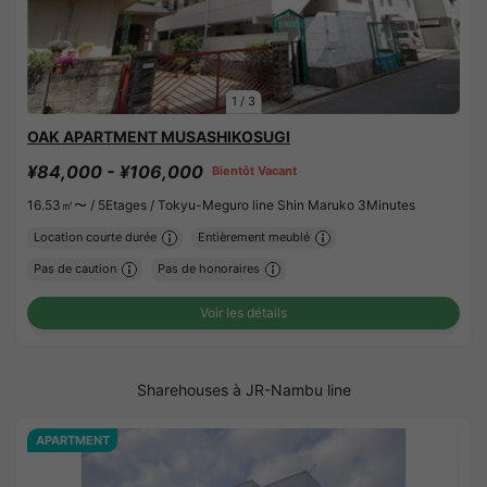
1
/
3
OAK APARTMENT MUSASHIKOSUGI
¥84,000 - ¥106,000
Bientôt Vacant
16.53㎡〜 /
5Etages /
Tokyu-Meguro line Shin Maruko 3Minutes
Location courte durée
Entièrement meublé
Pas de caution
Pas de honoraires
Voir les détails
Sharehouses à JR-Nambu line
APARTMENT