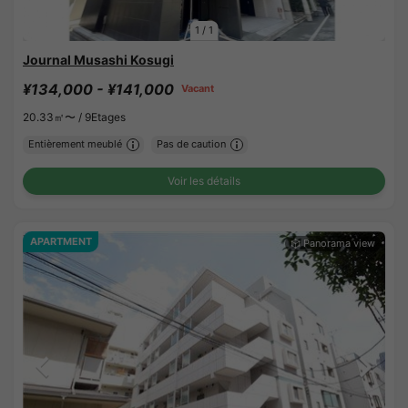
1
/
1
Journal Musashi Kosugi
¥134,000 - ¥141,000
Vacant
20.33㎡〜 /
9Etages
Entièrement meublé
Pas de caution
Voir les détails
APARTMENT