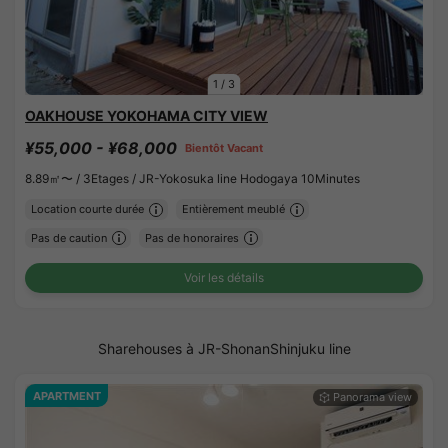
1
/
3
OAKHOUSE YOKOHAMA CITY VIEW
¥55,000 - ¥68,000
Bientôt Vacant
8.89㎡〜 /
3Etages /
JR-Yokosuka line Hodogaya 10Minutes
Location courte durée
Entièrement meublé
Pas de caution
Pas de honoraires
Voir les détails
Sharehouses à JR-ShonanShinjuku line
APARTMENT