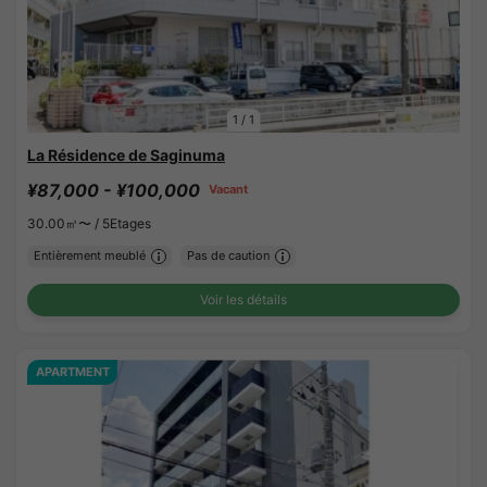
1
/
1
La Résidence de Saginuma
¥87,000 - ¥100,000
Vacant
30.00㎡〜 /
5Etages
Entièrement meublé
Pas de caution
Voir les détails
APARTMENT