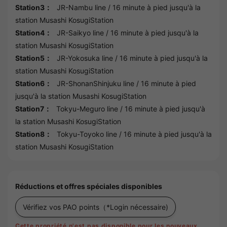
Station3：
JR-Nambu line
/ 16 minute à pied jusqu'à la
station
Musashi KosugiStation
Station4：
JR-Saikyo line
/ 16 minute à pied jusqu'à la
station
Musashi KosugiStation
Station5：
JR-Yokosuka line
/ 16 minute à pied jusqu'à la
station
Musashi KosugiStation
Station6：
JR-ShonanShinjuku line
/ 16 minute à pied
jusqu'à la station
Musashi KosugiStation
Station7：
Tokyu-Meguro line
/ 16 minute à pied jusqu'à
la station
Musashi KosugiStation
Station8：
Tokyu-Toyoko line
/ 16 minute à pied jusqu'à la
station
Musashi KosugiStation
Réductions et offres spéciales disponibles
Vérifiez vos PAO points
（*Login nécessaire)
Cette propriété n'est pas disponible pour les nouveaux