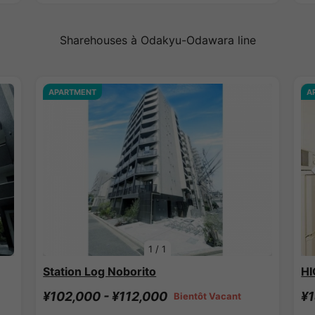
Sharehouses à Odakyu-Odawara line
APARTMENT
A
1
/
1
Station Log Noborito
HI
¥102,000 - ¥112,000
¥1
Bientôt Vacant