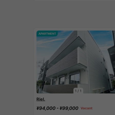
APARTMENT
1
/
1
Riel.
¥94,000 - ¥99,000
Vacant