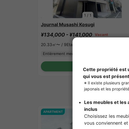
1
/
1
Journal Musashi Kosugi
¥134,000 - ¥141,000
Vacant
20.33㎡〜 /
9Etages
Entièrement meublé
Pas de caution
Voir les détails
APARTMENT