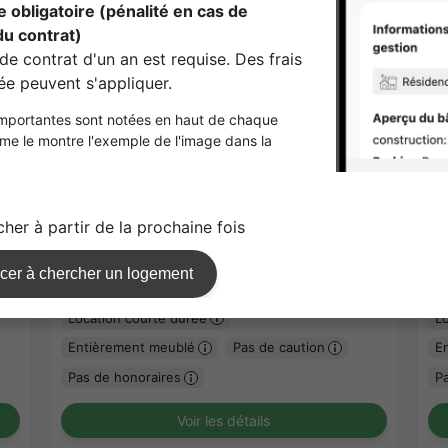
1
/
3
GRAN YOMIURILAND MAE
O
¥41,000 - ¥61,000
¥4
Non Vacant
9.20㎡〜 /
3Etages /
Odakyu-Odawara line
7.
Yomiurilandmae 15Minutes
Yo
Location courte durée
L
Entièrement meublé
Pas de caution
E
Pas de honoraires
P
Voir les détails