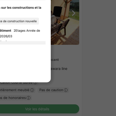
1
/
3
AKHOUSE YOMIURI LAND
4,000 - ¥49,000
Non Vacant
40㎡〜 /
3Etages /
Odakyu-Odawara line
miurilandmae 6Minutes
ocation courte durée
ntièrement meublé
Pas de caution
as de honoraires
Voir les détails