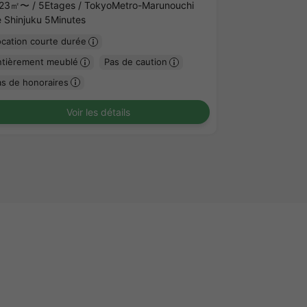
.23㎡〜 /
5Etages /
TokyoMetro-Marunouchi
ne Shinjuku 5Minutes
ocation courte durée
ntièrement meublé
Pas de caution
as de honoraires
Voir les détails