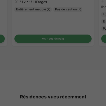
20.51㎡〜 /
11Etages
21
li
Entièrement meublé
Pas de caution
L
E
P
Voir les détails
Résidences vues récemment