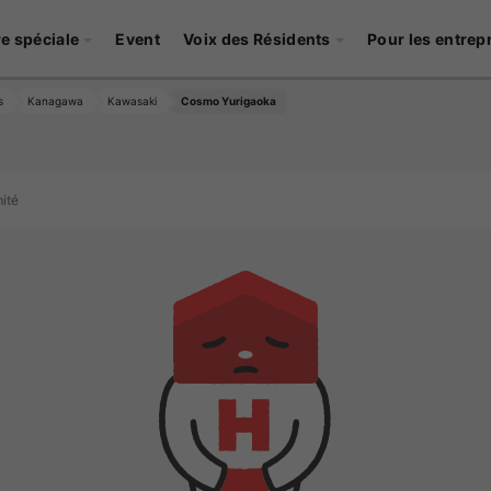
re spéciale
Event
Voix des Résidents
Pour les entrep
s
Kanagawa
Kawasaki
Cosmo Yurigaoka
ité