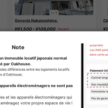
1
/
1
Genovia Nakanoshima.
Cl
¥91,500 - ¥109,000
¥1
Vacant
25.81㎡〜 /
5Etages
25
Entièrement meublé
Pas de caution
E
Voir les détails
Sharehouses à Yomiuri Land Mae Station
SOCIAL RESIDENCE
S