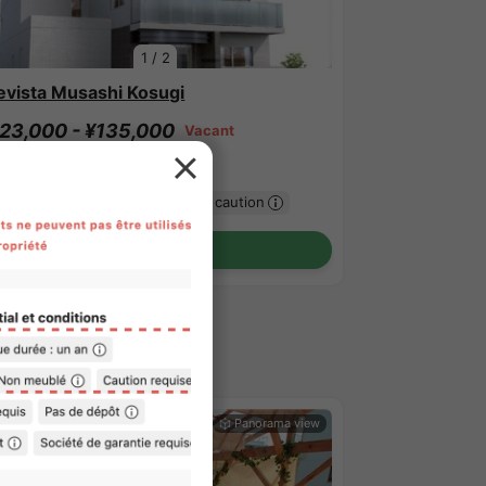
1
/
2
evista Musashi Kosugi
23,000 - ¥135,000
Vacant
.80㎡〜 /
5Etages
ntièrement meublé
Pas de caution
Voir les détails
HAREHOUSE