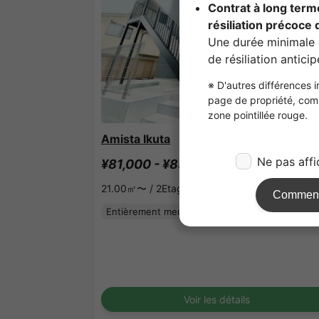
1
/
1
Amista Ikuta
¥81,000 - ¥85,000
Vacant
21.00㎡〜 /
2Etages
Entièrement meublé
Pas de caution
Voir les détails