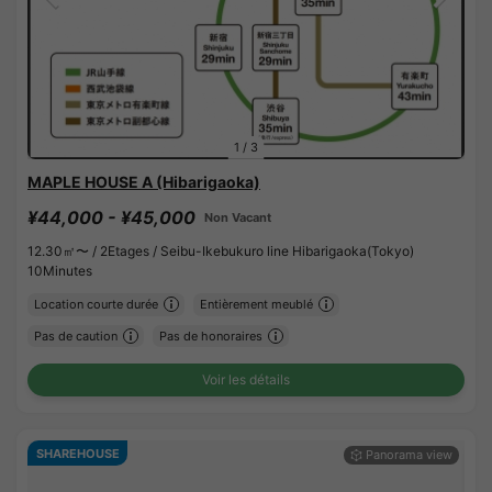
1
/
3
MAPLE HOUSE A (Hibarigaoka)
¥44,000 - ¥45,000
Non Vacant
12.30㎡〜 /
2Etages /
Seibu-Ikebukuro line Hibarigaoka(Tokyo)
10Minutes
Location courte durée
Entièrement meublé
Pas de caution
Pas de honoraires
Voir les détails
SHAREHOUSE