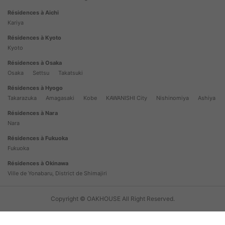
Résidences à Aichi
Kariya
Résidences à Kyoto
Kyoto
Résidences à Osaka
Osaka
Settsu
Takatsuki
Résidences à Hyogo
Takarazuka
Amagasaki
Kobe
KAWANISHI City
Nishinomiya
Ashiya
Résidences à Nara
Nara
Résidences à Fukuoka
Fukuoka
Résidences à Okinawa
Ville de Yonabaru, District de Shimajiri
Copyright © OAKHOUSE All Right Reserved.