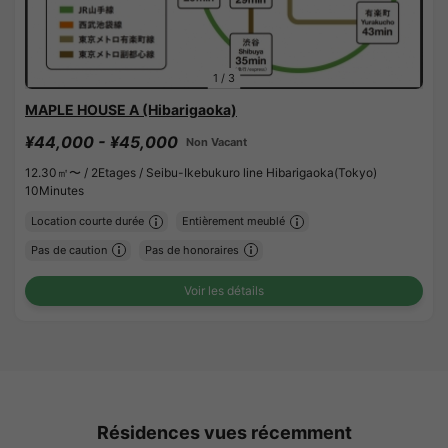
1
/
3
MAPLE HOUSE A (Hibarigaoka)
¥44,000 - ¥45,000
Non Vacant
12.30㎡〜 /
2Etages /
Seibu-Ikebukuro line Hibarigaoka(Tokyo)
10Minutes
Location courte durée
Entièrement meublé
Pas de caution
Pas de honoraires
Voir les détails
Résidences vues récemment