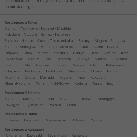
disponibles 24h / 24 en japonais, anglais, coréen, chinois et français via
helpdesk en ligne.
Résidences à Tokyo
Kichijoji・Tachikawa・Koganei・Machida
Ikebukuro・Akabane・Nerima・Korakuen
Shinjuku・Nakano・Koenji・Takadanobaba
Shibuya・Meguro・Setagaya
Kamata・Shinagawa・Akihabara・Aoyama
Asakusa・Ueno・Toyosu
Chiyoda
Chuo
Minato
Shinjuku
Bunkyo
Taito
Sumida
Koto
Shinagawa
Meguro
Ota
Setagaya
Shibuya
Nakano
Suginami
Toshima
Kita
Arakawa
Itabashi
Nerima
Adachi
Katsushika
Edogawa
Hachiouji
Tachikawa
Musashino
Mitaka
Fuchu
Akishima
Chofu
Machida
Koganei
Hino
Kokubunji
Higashi-Kurume
Tama
Nishi-Tokyo
Kodaira
Fussa
Inagi
Résidences à Saitama
Saitama
Kawaguchi
Toda
Niiza
Tokorozawa
Koshigaya
Kawagoe
Fujimino-shi
Warabi
Asaka
Résidences à Chiba
Ichikawa
Funabashi
Nagareyama
Matsudo
Yachiyo
Résidences à Kanagawa
Yokohama
Kawasaki
Sagamihara
Kamakura