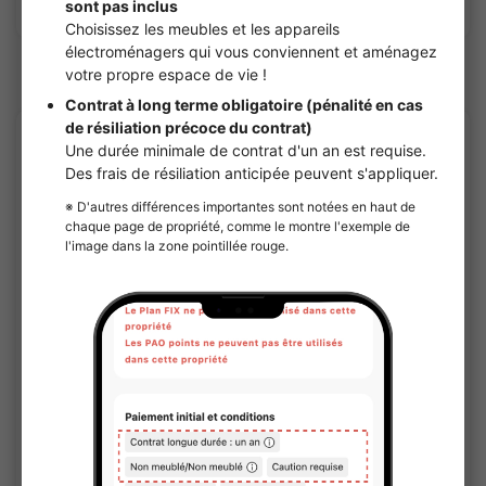
Voir les détails
Sharehouses à Seibu-Ikebukuro line
APARTMENT
1
/
1
¥119,000 - ¥119,000
Vacant