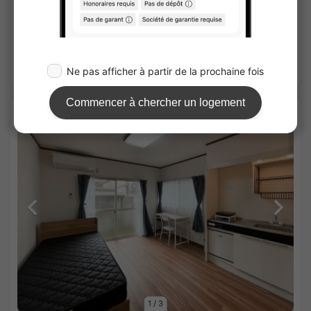
20.01㎡〜 /
3Etages
Entièrement meublé
Pas de caution
Voir les détails
APARTMENT
1
/
3