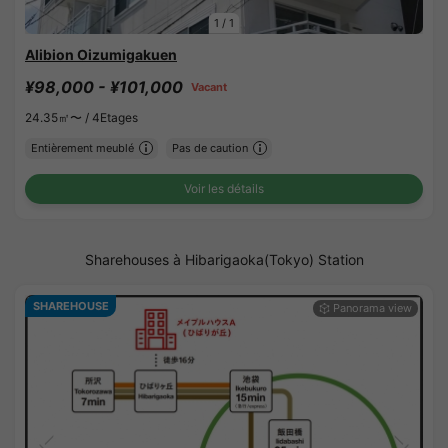
1
/
1
Alibion Oizumigakuen
¥98,000 - ¥101,000
Vacant
24.35㎡〜 /
4Etages
Entièrement meublé
Pas de caution
Voir les détails
Sharehouses à Hibarigaoka(Tokyo) Station
SHAREHOUSE