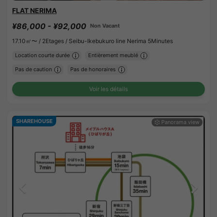
FLAT NERIMA
¥86,000 - ¥92,000
Non Vacant
17.10㎡〜 /
2Etages /
Seibu-Ikebukuro line Nerima 5Minutes
Location courte durée
Entièrement meublé
Pas de caution
Pas de honoraires
Voir les détails
SHAREHOUSE