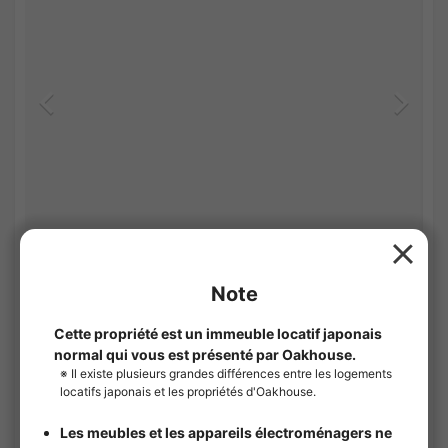
1
/
3
MAPLE HOUSE A (Hibarigaoka)
¥44,000 - ¥45,000
Non Vacant
12.30㎡〜 /
2Etages /
Seibu-Ikebukuro line Hibarigaoka(Tokyo)
10Minutes
Location courte durée
Entièrement meublé
Pas de caution
Pas de honoraires