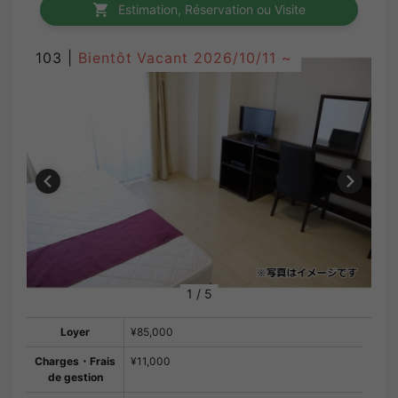
Estimation, Réservation ou Visite
103 |
Bientôt Vacant
2026/10/11 ~
1
/
5
Loyer
¥85,000
Charges・Frais
¥11,000
de gestion