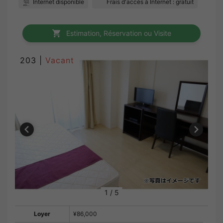
Internet disponible
Frais d'accès à Internet : gratuit
Estimation, Réservation ou Visite
203 |
Vacant
1
/
5
Loyer
¥86,000