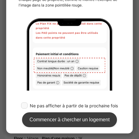
frais initiaux
※）Estimation basée sur une date de début
de contrat au premier jour du mois.
※）Les frais liés à la société de garantie ne
sont pas inclus.
Durée du
2 ans et 0 mois.
contrat
Remarques
Rib Club 2 200 yens (mensuel) SBI Small
Amount Short Term Insurance 800 yens
(mensuel) "G-Maison Fussa Ushihama Lint" :
parfait pour une nouvelle maison dans la
région de Fussa. La sécurité est excellente,
avec l'installation d'un interphone TV et
d'une serrure automatique. La propriété est
livrée avec un système de cuisine, elle est
donc parfaite pour ceux qui cuisinent
beaucoup. Si vous décidez de déménager à
Fussa City, laissez-nous vous aider à trouver
un logement. Nous disposons d'une mine
d'informations sur les locations et nous
serons heureux de répondre à toutes vos
questions.
Floor：
1étage
Plan d'une maison：
1K