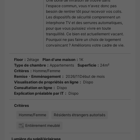
Une boîte de livraison se trouve dans
l'espace commun, vous n'avez donc pas
besoin de rentrer tôt pour recevoir vos colis.
Les dispositifs de sécurité comprennent un
interphone TV et des serrures automatiques,
pour que vous puissiez vivre en toute
tranquillité. Ce bien est actuellement vacant.
Pourquoi ne pas faire un choix de logement
convaincant ? Améliorons votre cadre de vie.
Floor：
2étage
Plan d'une maison：
1K
Type de chambre：
Appartements
Superficie：
24m²
Critères：
Homme/Femme
Remise・Emménagement：
2026/11Début de mois
Visualisation de propriétés en ligne：
Dispo
Consultation en ligne：
Dispo
Explication préalable par IT：
Dispo
Critères
Homme/Femme
Résidents étrangers autorisés
Entièrement meublé
Lumière du soleil/éclairage