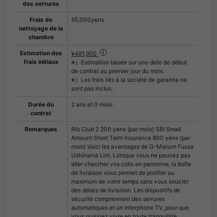
des serrures
Frais de
55,000yens
nettoyage de la
chambre
Estimation des
¥481,900
frais initiaux
※）Estimation basée sur une date de début
de contrat au premier jour du mois.
※）Les frais liés à la société de garantie ne
sont pas inclus.
Durée du
2 ans et 0 mois.
contrat
Remarques
Rib Club 2 200 yens (par mois) SBI Small
Amount Short Term Insurance 800 yens (par
mois) Voici les avantages de G-Maison Fussa
Ushihama Lint. Lorsque vous ne pouvez pas
aller chercher vos colis en personne, la boîte
de livraison vous permet de profiter au
maximum de votre temps sans vous soucier
des délais de livraison. Les dispositifs de
sécurité comprennent des serrures
automatiques et un interphone TV, pour que
vous puissiez vivre en toute tranquillité.