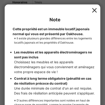
Honoraires
1mois
frais de gestion
22,000yens
Frais de
5,500yens
règlement à la
sortie
Frais de
1.1 mois de loyer
courtage
Société de
Inscription requise
garantie
Frais de garantie initiaux : 100 % du loyer
total. Au moment du renouvellement : 20 000
yens par an.
Frais de
33,000yens
remplacement
des serrures
Frais de
55,000yens
nettoyage de la
chambre
Estimation des
¥486,000