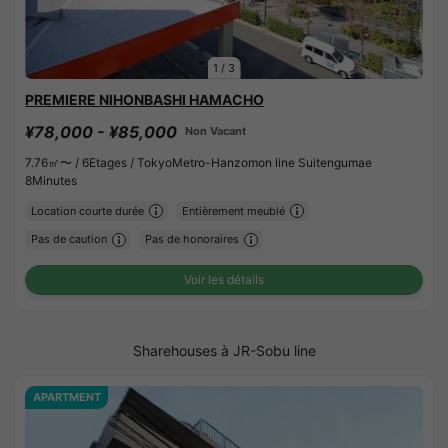
1
/
3
PREMIERE NIHONBASHI HAMACHO
¥78,000 - ¥85,000
Non Vacant
7.76㎡〜 /
6Etages /
TokyoMetro-Hanzomon line Suitengumae
8Minutes
Location courte durée
Entièrement meublé
Pas de caution
Pas de honoraires
Voir les détails
Sharehouses à JR-Sobu line
APARTMENT