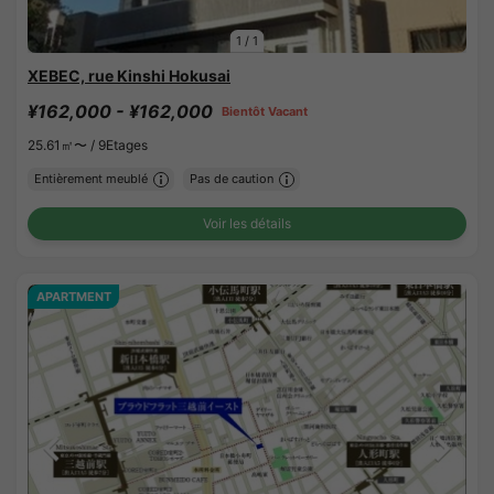
1
/
1
XEBEC, rue Kinshi Hokusai
¥162,000 - ¥162,000
Bientôt Vacant
25.61㎡〜 /
9Etages
Entièrement meublé
Pas de caution
Voir les détails
APARTMENT