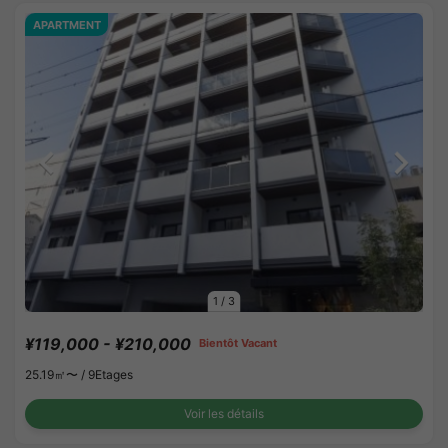
APARTMENT
1
/
3
¥119,000 - ¥210,000
Bientôt Vacant
25.19㎡〜 /
9Etages
Voir les détails