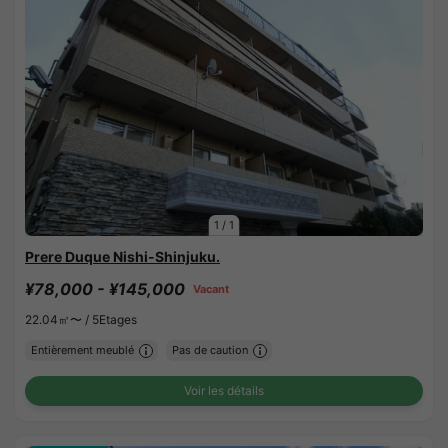
1
/
1
Prere Duque Nishi-Shinjuku.
¥78,000 - ¥145,000
Vacant
22.04㎡〜 /
5Etages
Entièrement meublé
Pas de caution
Voir les détails