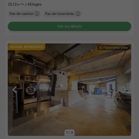
25.12㎡〜 /
4Etages
Pas de caution
Pas de honoraires
Voir les détails
SOCIAL RESIDENCE
1
/
3