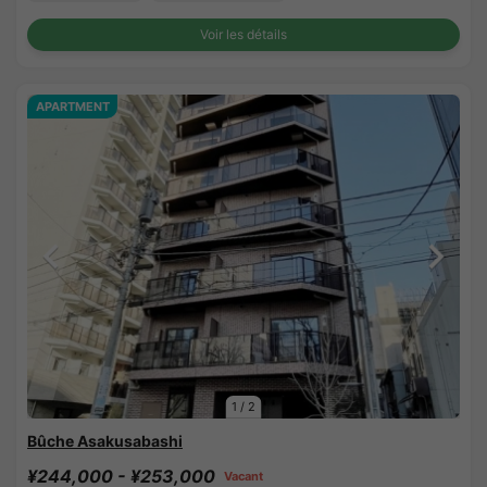
Voir les détails
APARTMENT
1
/
2
Bûche Asakusabashi
¥244,000 - ¥253,000
Vacant