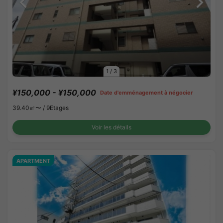
1
/
3
¥150,000 - ¥150,000
Date d'emménagement à négocier
39.40㎡〜 /
9Etages
Voir les détails
APARTMENT