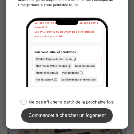
1
/
3
(Immeuble insonorisé) Sinfonia Ryogoku
¥237,000 - ¥237,000
Vacant
35.00㎡〜 /
5Etages
Pas de caution
Pas de honoraires
Voir les détails
APARTMENT