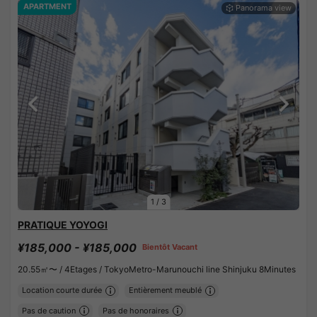
APARTMENT
1
/
3
PRATIQUE YOYOGI
¥185,000 - ¥185,000
Bientôt Vacant
20.55㎡〜 /
4Etages /
TokyoMetro-Marunouchi line Shinjuku 8Minutes
Location courte durée
Entièrement meublé
Pas de caution
Pas de honoraires