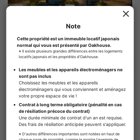
1
/
3
¥195,000 - ¥250,000
Vacant
40.34㎡〜 /
9Etages
Voir les détails
Sharehouses à Ryogoku Station
APARTMENT