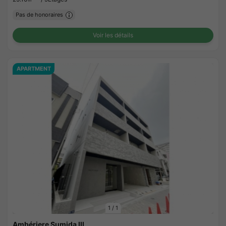
Pas de honoraires
Voir les détails
APARTMENT
1
/
1
Ambériere Sumida III