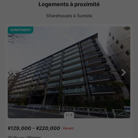
Logements à proximité
Sharehouses à Sumida
APARTMENT
1
/
3
¥129,000 - ¥220,000
Vacant
25.16㎡〜 /
9Etages