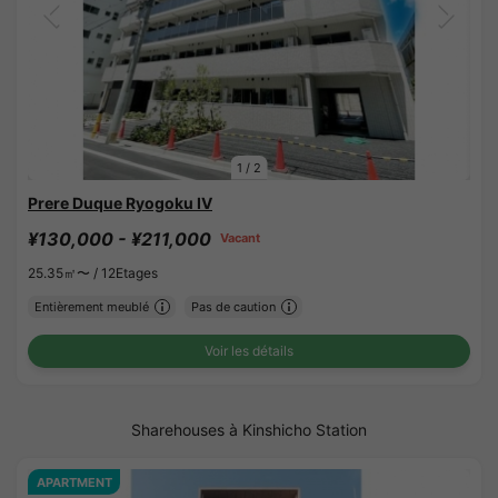
1
/
2
Prere Duque Ryogoku IV
¥130,000 - ¥211,000
Vacant
25.35㎡〜 /
12Etages
Entièrement meublé
Pas de caution
Voir les détails
Sharehouses à Kinshicho Station
APARTMENT