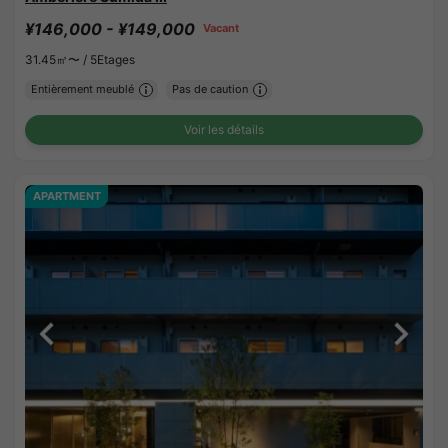
¥146,000 - ¥149,000
Vacant
31.45㎡〜 /
5Etages
Entièrement meublé
Pas de caution
Voir les détails
APARTMENT