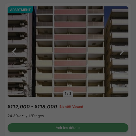
APARTMENT
1
/
3
¥112,000 - ¥118,000
Bientôt Vacant
24.30㎡〜 /
12Etages
Voir les détails