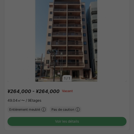
1
/
1
¥264,000 - ¥264,000
Vacant
49.04㎡〜 /
9Etages
Entièrement meublé
Pas de caution
Voir les détails