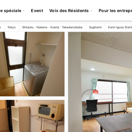
re spéciale
Event
Voix des Résidents
Pour les entrep
s
Tokyo
Shinjuku・Nakano・Koenji・Takadanobaba
Suginami
Kami Igusa Stati