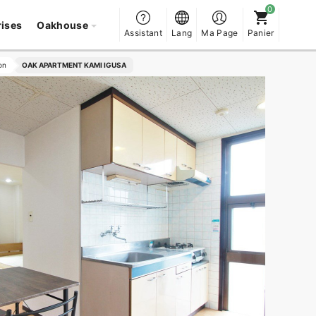
rises
Oakhouse
Assistant
Lang
Ma Page
Panier
on
OAK APARTMENT KAMI IGUSA