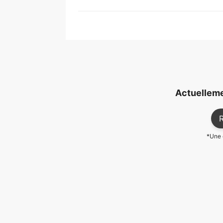
Actuelleme
R
*Une c