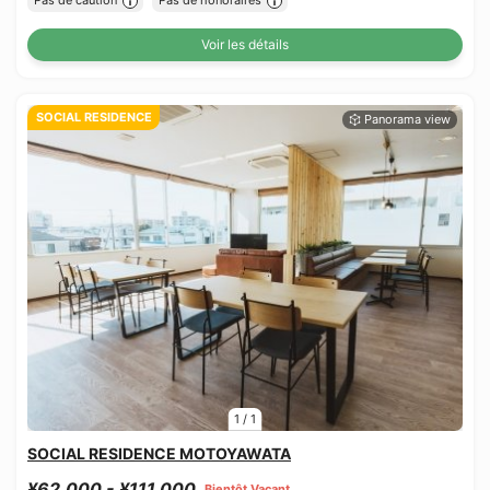
Pas de caution
Pas de honoraires
Voir les détails
SOCIAL RESIDENCE
1
/
1
SOCIAL RESIDENCE MOTOYAWATA
¥62,000 - ¥111,000
Bientôt Vacant