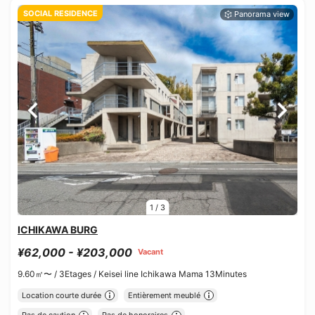
SOCIAL RESIDENCE
1
/
3
ICHIKAWA BURG
¥62,000 - ¥203,000
Vacant
9.60㎡〜 /
3Etages /
Keisei line Ichikawa Mama 13Minutes
Location courte durée
Entièrement meublé