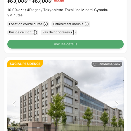
¥63,000 - ¥67,000
Vacant
10.00㎡〜 /
4Etages /
TokyoMetro-Tozai line Minami Gyotoku
9Minutes
Location courte durée
Entièrement meublé
Pas de caution
Pas de honoraires
Voir les détails
SOCIAL RESIDENCE