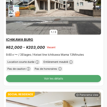
1
/
3
ICHIKAWA BURG
¥62,000 - ¥203,000
Vacant
9.60㎡〜 /
3Etages /
Keisei line Ichikawa Mama 13Minutes
Location courte durée
Entièrement meublé
Pas de caution
Pas de honoraires
Voir les détails
SOCIAL RESIDENCE