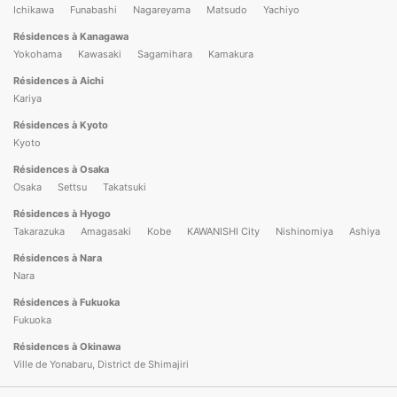
Ichikawa
Funabashi
Nagareyama
Matsudo
Yachiyo
Résidences à Kanagawa
Yokohama
Kawasaki
Sagamihara
Kamakura
Résidences à Aichi
Kariya
Résidences à Kyoto
Kyoto
Résidences à Osaka
Osaka
Settsu
Takatsuki
Résidences à Hyogo
Takarazuka
Amagasaki
Kobe
KAWANISHI City
Nishinomiya
Ashiya
Résidences à Nara
Nara
Résidences à Fukuoka
Fukuoka
Résidences à Okinawa
Ville de Yonabaru, District de Shimajiri