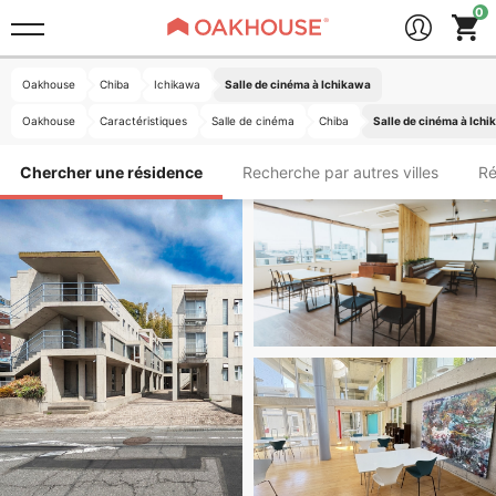
Oakhouse
Chiba
Ichikawa
Salle de cinéma à Ichikawa
Oakhouse
Caractéristiques
Salle de cinéma
Chiba
Salle de cinéma à Ich
Chercher une résidence
Recherche par autres villes
Ré