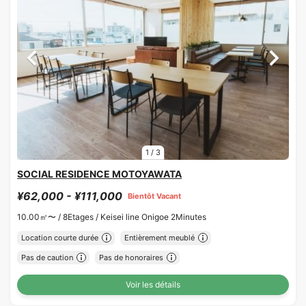
1
/
3
SOCIAL RESIDENCE MOTOYAWATA
¥62,000 - ¥111,000
Bientôt Vacant
10.00㎡〜 /
8Etages /
Keisei line Onigoe 2Minutes
Location courte durée
Entièrement meublé
Pas de caution
Pas de honoraires
Voir les détails