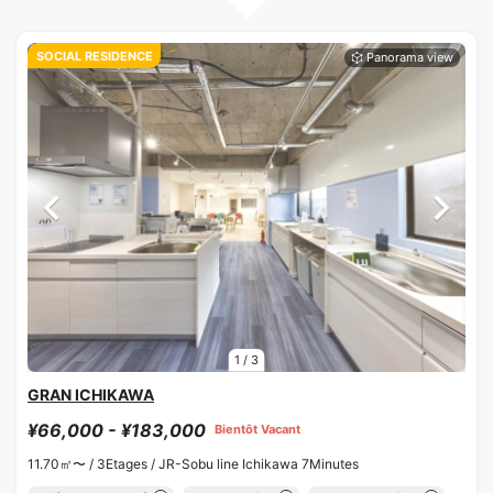
SOCIAL RESIDENCE
1
/
3
GRAN ICHIKAWA
¥66,000 - ¥183,000
Bientôt Vacant
11.70㎡〜 /
3Etages /
JR-Sobu line Ichikawa 7Minutes