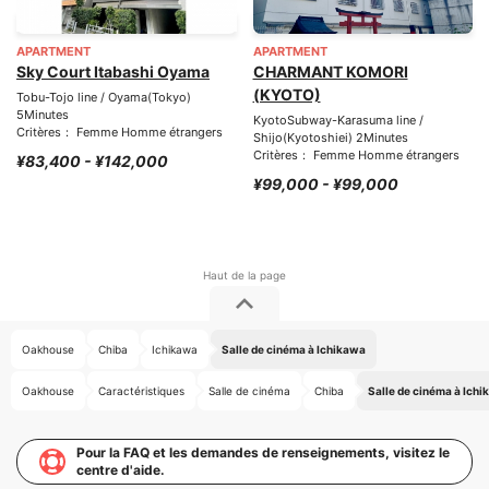
APARTMENT
APARTMENT
Sky Court Itabashi Oyama
CHARMANT KOMORI
(KYOTO)
Tobu-Tojo line / Oyama(Tokyo)
5Minutes
KyotoSubway-Karasuma line /
Critères： Femme Homme étrangers
Shijo(Kyotoshiei) 2Minutes
Critères： Femme Homme étrangers
¥83,400 - ¥142,000
¥99,000 - ¥99,000
Oakhouse
Chiba
Ichikawa
Salle de cinéma à Ichikawa
Oakhouse
Caractéristiques
Salle de cinéma
Chiba
Salle de cinéma à Ich
Pour la FAQ et les demandes de renseignements, visitez le
centre d'aide.