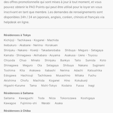
des offres promotionnelle qui sont mises à jour à tout moment, et vous
pouvez obtenir le PAO Points qui peut être utilisé pour le loyer en vous
inscrivant en tant que membre. Les demandes de renseignements sont
disponibles 24h / 24 en japonais, anglais, coréen, chinois et français via
helpdesk en ligne.
Résidences à Tokyo
Kichijoji・Tachikawa・Koganei・Machida
Ikebukuro・Akabane・Nerima・Korakuen
Shinjuku・Nakano・Koenji・Takadanobaba
Shibuya・Meguro・Setagaya
Kamata・Shinagawa・Akihabara・Aoyama
Asakusa・Ueno・Toyosu
Chiyoda
Chuo
Minato
Shinjuku
Bunkyo
Taito
Sumida
Koto
Shinagawa
Meguro
Ota
Setagaya
Shibuya
Nakano
Suginami
Toshima
Kita
Arakawa
Itabashi
Nerima
Adachi
Katsushika
Edogawa
Hachiouji
Tachikawa
Musashino
Mitaka
Fuchu
Akishima
Chofu
Machida
Koganei
Hino
Kokubunji
Higashi-Kurume
Tama
Nishi-Tokyo
Kodaira
Fussa
Inagi
Résidences à Saitama
Saitama
Kawaguchi
Toda
Niiza
Tokorozawa
Koshigaya
Kawagoe
Fujimino-shi
Warabi
Asaka
Résidences à Chiba