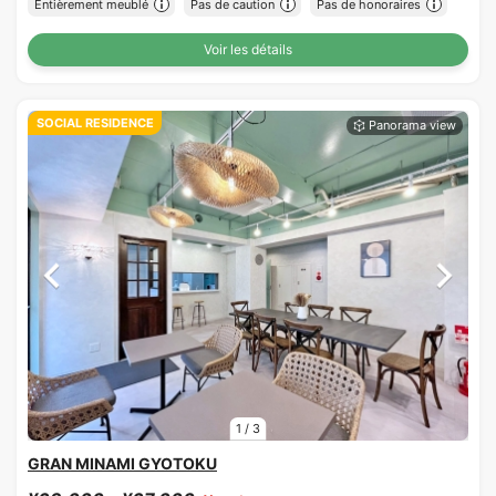
Entièrement meublé
Pas de caution
Pas de honoraires
Voir les détails
SOCIAL RESIDENCE
1
/
3
GRAN MINAMI GYOTOKU