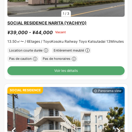
1
/
3
SOCIAL RESIDENCE NARITA (YACHIYO)
¥39,000 - ¥44,000
Vacant
13.50㎡〜 /
6Etages /
ToyoKosoku Railway Toyo Katsutadai 13Minutes
Location courte durée
Entièrement meublé
Pas de caution
Pas de honoraires
Voir les détails
SOCIAL RESIDENCE