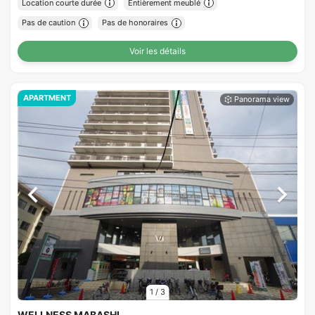
Location courte durée
Entièrement meublé
Pas de caution
Pas de honoraires
Voir les détails
APARTMENT
1
/
3
WELLNESS MABASHI