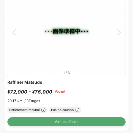
1
/
3
Raffiner Matsudo.
¥72,000 - ¥76,000
Vacant
20.17㎡〜 /
3Etages
Entièrement meublé
Pas de caution
Voir les détails