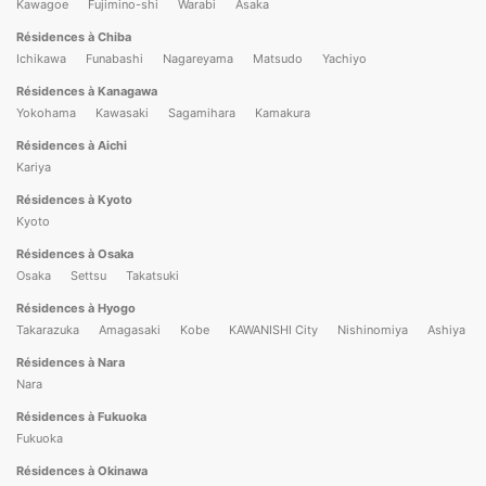
Kawagoe
Fujimino-shi
Warabi
Asaka
Résidences à Chiba
Ichikawa
Funabashi
Nagareyama
Matsudo
Yachiyo
Résidences à Kanagawa
Yokohama
Kawasaki
Sagamihara
Kamakura
Résidences à Aichi
Kariya
Résidences à Kyoto
Kyoto
Résidences à Osaka
Osaka
Settsu
Takatsuki
Résidences à Hyogo
Takarazuka
Amagasaki
Kobe
KAWANISHI City
Nishinomiya
Ashiya
Résidences à Nara
Nara
Résidences à Fukuoka
Fukuoka
Résidences à Okinawa