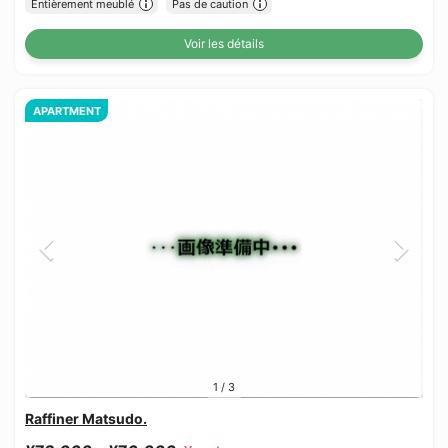
Entièrement meublé
Pas de caution
Voir les détails
APARTMENT
1
/
3
Raffiner Matsudo.