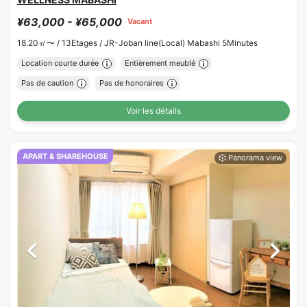
¥63,000 - ¥65,000
Vacant
18.20㎡〜 /
13Etages /
JR-Joban line(Local) Mabashi 5Minutes
Location courte durée
Entièrement meublé
Pas de caution
Pas de honoraires
Voir les détails
APART & SHAREHOUSE