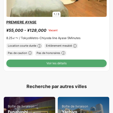
1
/
3
PREMIERE AYASE
¥55,000 - ¥128,000
Vacant
8.25㎡〜 /
TokyoMetro-Chiyoda line Ayase 5Minutes
Location courte durée
Entièrement meublé
Pas de caution
Pas de honoraires
Voir les détails
Recherche par autres villes
Boîte de livraison
Boîte de livraison
Funabashi
Yachiyo