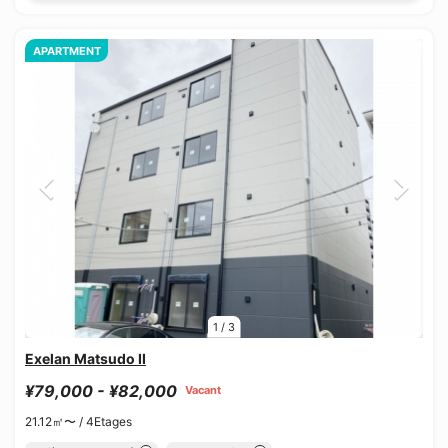
APARTMENT
1
/
3
Exelan Matsudo II
¥79,000 - ¥82,000
Vacant
21.12㎡〜 /
4Etages