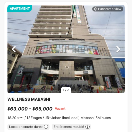
APARTMENT
1
/
3
WELLNESS MABASHI
¥63,000 - ¥65,000
Vacant
18.20㎡〜 /
13Etages /
JR-Joban line(Local) Mabashi 5Minutes
Location courte durée
Entièrement meublé