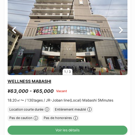
1
/
3
WELLNESS MABASHI
¥63,000 - ¥65,000
Vacant
18.20㎡〜 /
13Etages /
JR-Joban line(Local) Mabashi 5Minutes
Location courte durée
Entièrement meublé
Pas de caution
Pas de honoraires
Voir les détails