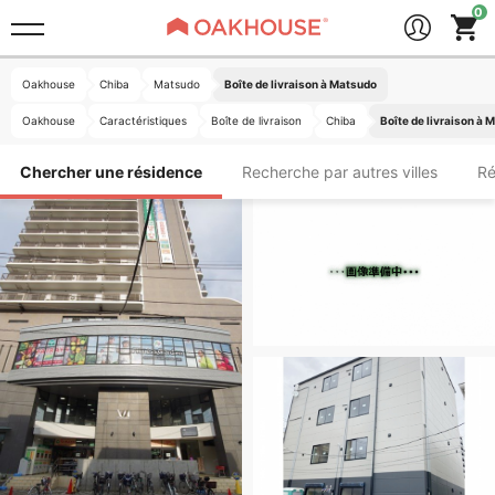
Oakhouse
Chiba
Matsudo
Boîte de livraison à Matsudo
Oakhouse
Caractéristiques
Boîte de livraison
Chiba
Boîte de livraison à 
Chercher une résidence
Recherche par autres villes
Ré