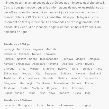
minutes et sont plus rapides et plus précises que n'importe quel site portail.
Ce site vous permet de trouver les informations de nouvelles résidences et
des offres promotionnelle qui sont mises à jour à tout moment, et vous
pouvez obtenir le PAO Points qui peut être utilisé pour le loyer en vous
inscrivant en tant que membre. Les demandes de renseignements sont
disponibles 24h / 24 en japonais, anglais, coréen, chinois et français via
helpdesk en ligne.
Résidences à Tokyo
Kichijoji・Tachikawa・Koganei・Machida
Ikebukuro・Akabane・Nerima・Korakuen
Shinjuku・Nakano・Koenji・Takadanobaba
Shibuya・Meguro・Setagaya
Kamata・Shinagawa・Akihabara・Aoyama
Asakusa・Ueno・Toyosu
Chiyoda
Chuo
Minato
Shinjuku
Bunkyo
Taito
Sumida
Koto
Shinagawa
Meguro
Ota
Setagaya
Shibuya
Nakano
Suginami
Toshima
Kita
Arakawa
Itabashi
Nerima
Adachi
Katsushika
Edogawa
Hachiouji
Tachikawa
Musashino
Mitaka
Fuchu
Akishima
Chofu
Machida
Koganei
Hino
Kokubunji
Higashi-Kurume
Tama
Nishi-Tokyo
Kodaira
Fussa
Inagi
Résidences à Saitama
Saitama
Kawaguchi
Toda
Niiza
Tokorozawa
Koshigaya