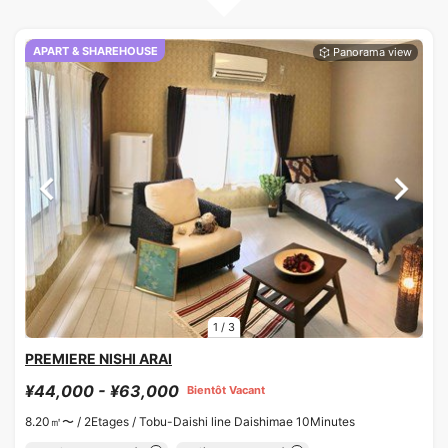
APART & SHAREHOUSE
1
/
3
PREMIERE NISHI ARAI
¥44,000 - ¥63,000
Bientôt Vacant
8.20㎡〜 /
2Etages /
Tobu-Daishi line Daishimae 10Minutes