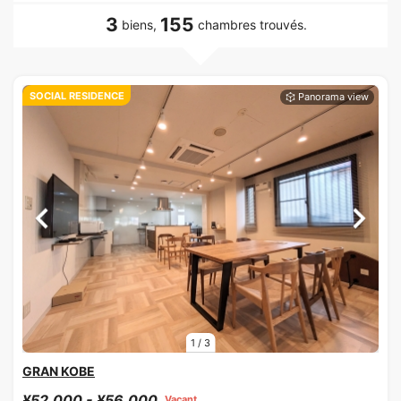
3
155
biens,
chambres trouvés.
SOCIAL RESIDENCE
1
/
3
GRAN KOBE
¥52,000 - ¥56,000
Vacant