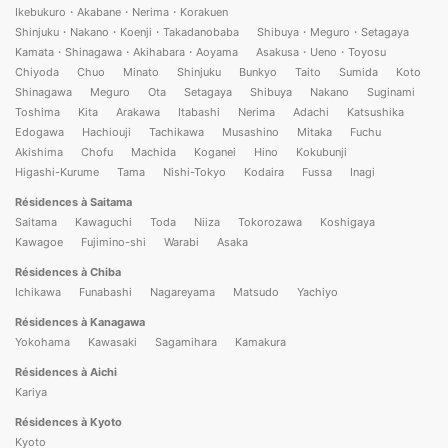
Ikebukuro・Akabane・Nerima・Korakuen
Shinjuku・Nakano・Koenji・Takadanobaba
Shibuya・Meguro・Setagaya
Kamata・Shinagawa・Akihabara・Aoyama
Asakusa・Ueno・Toyosu
Chiyoda
Chuo
Minato
Shinjuku
Bunkyo
Taito
Sumida
Koto
Shinagawa
Meguro
Ota
Setagaya
Shibuya
Nakano
Suginami
Toshima
Kita
Arakawa
Itabashi
Nerima
Adachi
Katsushika
Edogawa
Hachiouji
Tachikawa
Musashino
Mitaka
Fuchu
Akishima
Chofu
Machida
Koganei
Hino
Kokubunji
Higashi-Kurume
Tama
Nishi-Tokyo
Kodaira
Fussa
Inagi
Résidences à Saitama
Saitama
Kawaguchi
Toda
Niiza
Tokorozawa
Koshigaya
Kawagoe
Fujimino-shi
Warabi
Asaka
Résidences à Chiba
Ichikawa
Funabashi
Nagareyama
Matsudo
Yachiyo
Résidences à Kanagawa
Yokohama
Kawasaki
Sagamihara
Kamakura
Résidences à Aichi
Kariya
Résidences à Kyoto
Kyoto