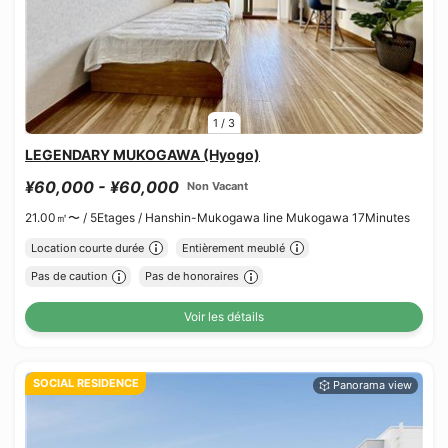
1
/
3
LEGENDARY MUKOGAWA (Hyogo)
¥60,000 - ¥60,000
Non Vacant
21.00㎡〜 /
5Etages /
Hanshin-Mukogawa line Mukogawa 17Minutes
Location courte durée
Entièrement meublé
Pas de caution
Pas de honoraires
Voir les détails
SOCIAL RESIDENCE