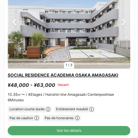
1
/
3
SOCIAL RESIDENCE ACADEMIA OSAKA AMAGASAKI
¥48,000 - ¥63,000
Vacant
10.36㎡〜 /
4Etages /
Hanshin line Amagasaki Centerpoolmae
6Minutes
Location courte durée
Entièrement meublé
Pas de caution
Pas de honoraires
Voir les détails