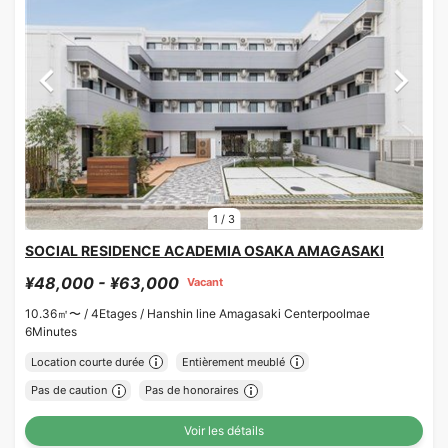
1
/
3
SOCIAL RESIDENCE ACADEMIA OSAKA AMAGASAKI
¥48,000 - ¥63,000
Vacant
10.36㎡〜 /
4Etages /
Hanshin line Amagasaki Centerpoolmae
6Minutes
Location courte durée
Entièrement meublé
Pas de caution
Pas de honoraires
Voir les détails