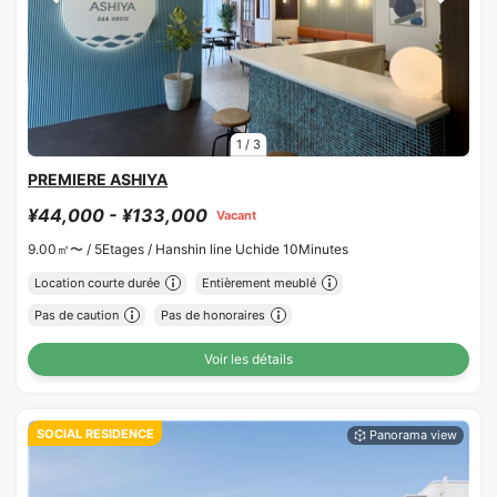
1
/
3
PREMIERE ASHIYA
¥44,000 - ¥133,000
Vacant
9.00㎡〜 /
5Etages /
Hanshin line Uchide 10Minutes
Location courte durée
Entièrement meublé
Pas de caution
Pas de honoraires
Voir les détails
SOCIAL RESIDENCE