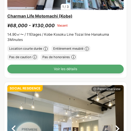
1
/
3
Charman Life Motomachi (Kobe)
¥68,000 - ¥130,000
Vacant
14.90㎡〜 /
11Etages /
Kobe Kosoku Line Tozai line Hanakuma
3Minutes
Location courte durée
Entièrement meublé
Pas de caution
Pas de honoraires
Voir les détails
SOCIAL RESIDENCE