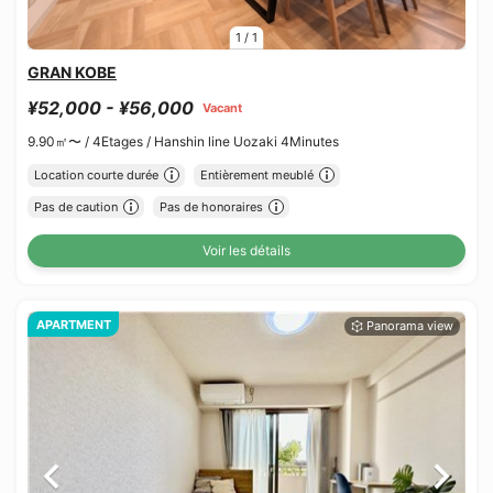
1
/
1
GRAN KOBE
¥52,000 - ¥56,000
Vacant
9.90㎡〜 /
4Etages /
Hanshin line Uozaki 4Minutes
Location courte durée
Entièrement meublé
Pas de caution
Pas de honoraires
Voir les détails
APARTMENT