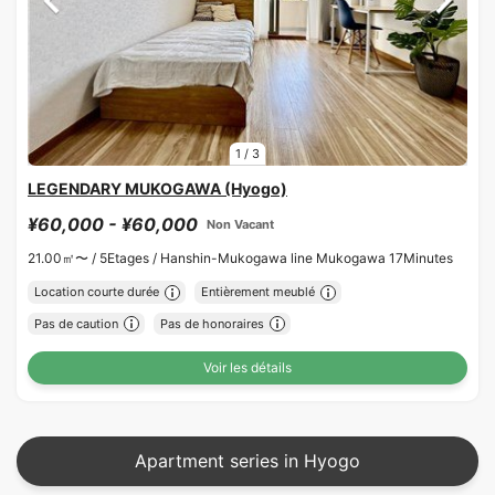
1
/
3
LEGENDARY MUKOGAWA (Hyogo)
¥60,000 - ¥60,000
Non Vacant
21.00㎡〜 /
5Etages /
Hanshin-Mukogawa line Mukogawa 17Minutes
Location courte durée
Entièrement meublé
Pas de caution
Pas de honoraires
Voir les détails
Apartment series in Hyogo