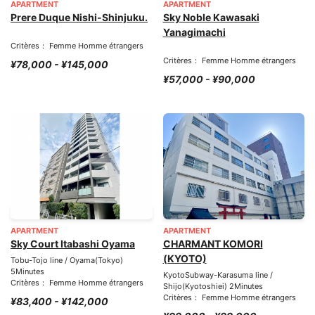
APARTMENT
APARTMENT
Prere Duque Nishi-Shinjuku.
Sky Noble Kawasaki
Yanagimachi
Critères： Femme Homme étrangers
Critères： Femme Homme étrangers
¥78,000 - ¥145,000
¥57,000 - ¥90,000
APARTMENT
APARTMENT
Sky Court Itabashi Oyama
CHARMANT KOMORI
(KYOTO)
Tobu-Tojo line / Oyama(Tokyo)
5Minutes
KyotoSubway-Karasuma line /
Critères： Femme Homme étrangers
Shijo(Kyotoshiei) 2Minutes
Critères： Femme Homme étrangers
¥83,400 - ¥142,000