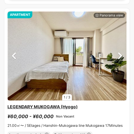
APARTMENT
1
/
3
LEGENDARY MUKOGAWA (Hyogo)
¥60,000 - ¥60,000
Non Vacant
21.00㎡〜 /
5Etages /
Hanshin-Mukogawa line Mukogawa 17Minutes