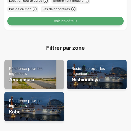
Location courte durée
Entièrement meublé
Pas de caution
Pas de honoraires
Voir les détails
Filtrer par zone
Résidence pour les
Résidence pour les
ingénieurs
ingénieurs
Amagasaki
Nishinomiya
Résidence pour les
ingénieurs
Kobe