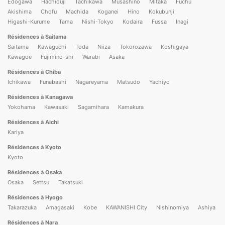
Edogawa
Hachiouji
Tachikawa
Musashino
Mitaka
Fuchu
Akishima
Chofu
Machida
Koganei
Hino
Kokubunji
Higashi-Kurume
Tama
Nishi-Tokyo
Kodaira
Fussa
Inagi
Résidences à Saitama
Saitama
Kawaguchi
Toda
Niiza
Tokorozawa
Koshigaya
Kawagoe
Fujimino-shi
Warabi
Asaka
Résidences à Chiba
Ichikawa
Funabashi
Nagareyama
Matsudo
Yachiyo
Résidences à Kanagawa
Yokohama
Kawasaki
Sagamihara
Kamakura
Résidences à Aichi
Kariya
Résidences à Kyoto
Kyoto
Résidences à Osaka
Osaka
Settsu
Takatsuki
Résidences à Hyogo
Takarazuka
Amagasaki
Kobe
KAWANISHI City
Nishinomiya
Ashiya
Résidences à Nara