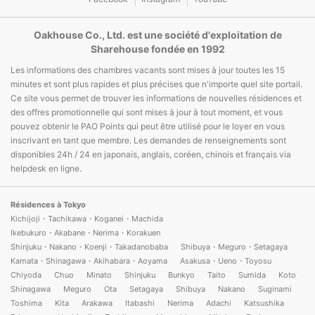
Oakhouse Co., Ltd. est une société d'exploitation de
Sharehouse fondée en 1992
Les informations des chambres vacants sont mises à jour toutes les 15
minutes et sont plus rapides et plus précises que n'importe quel site portail.
Ce site vous permet de trouver les informations de nouvelles résidences et
des offres promotionnelle qui sont mises à jour à tout moment, et vous
pouvez obtenir le PAO Points qui peut être utilisé pour le loyer en vous
inscrivant en tant que membre. Les demandes de renseignements sont
disponibles 24h / 24 en japonais, anglais, coréen, chinois et français via
helpdesk en ligne.
Résidences à Tokyo
Kichijoji・Tachikawa・Koganei・Machida
Ikebukuro・Akabane・Nerima・Korakuen
Shinjuku・Nakano・Koenji・Takadanobaba
Shibuya・Meguro・Setagaya
Kamata・Shinagawa・Akihabara・Aoyama
Asakusa・Ueno・Toyosu
Chiyoda
Chuo
Minato
Shinjuku
Bunkyo
Taito
Sumida
Koto
Shinagawa
Meguro
Ota
Setagaya
Shibuya
Nakano
Suginami
Toshima
Kita
Arakawa
Itabashi
Nerima
Adachi
Katsushika