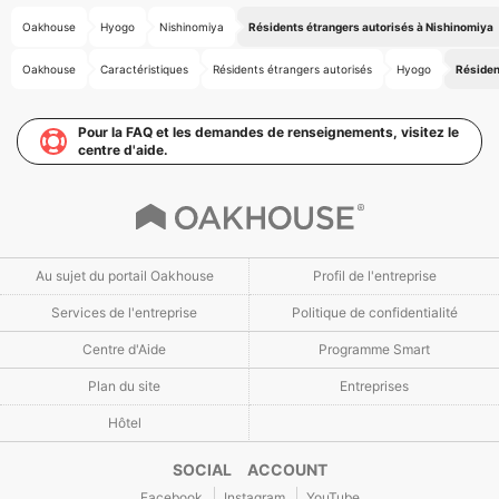
Oakhouse
Hyogo
Nishinomiya
Résidents étrangers autorisés à Nishinomiya
Oakhouse
Caractéristiques
Résidents étrangers autorisés
Hyogo
Résiden
Pour la FAQ et les demandes de renseignements, visitez le
centre d'aide.
Au sujet du portail Oakhouse
Profil de l'entreprise
Services de l'entreprise
Politique de confidentialité
Centre d'Aide
Programme Smart
Plan du site
Entreprises
Hôtel
SOCIAL ACCOUNT
Facebook
Instagram
YouTube