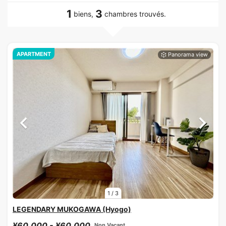
1
3
biens,
chambres trouvés.
APARTMENT
1
/
3
LEGENDARY MUKOGAWA (Hyogo)
¥60,000 - ¥60,000
Non Vacant