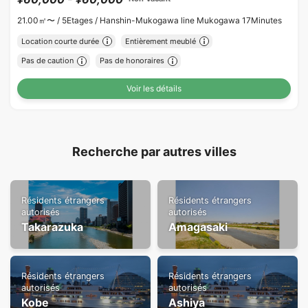
21.00㎡〜 /
5Etages /
Hanshin-Mukogawa line Mukogawa 17Minutes
Location courte durée
Entièrement meublé
Pas de caution
Pas de honoraires
Voir les détails
Recherche par autres villes
Résidents étrangers
Résidents étrangers
autorisés
autorisés
Takarazuka
Amagasaki
Résidents étrangers
Résidents étrangers
autorisés
autorisés
Kobe
Ashiya