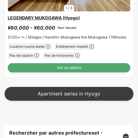
1
/
3
LEGENDARY MUKOGAWA (Hyogo)
¥60,000 - ¥60,000
Non Vacant
21.00㎡〜 /
5Etages /
Hanshin-Mukogawa line Mukogawa 17Minutes
Location courte durée
Entièrement meublé
Pas de caution
Pas de honoraires
Voir les détails
Apartment series in Hyogo
Rechercher par autres préfectureset・