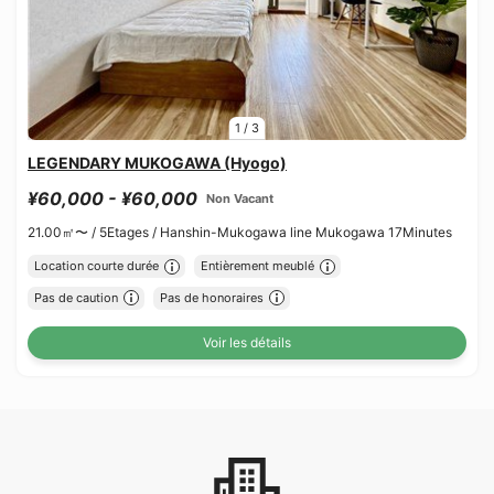
1
/
3
LEGENDARY MUKOGAWA (Hyogo)
¥60,000 - ¥60,000
Non Vacant
21.00㎡〜 /
5Etages /
Hanshin-Mukogawa line Mukogawa 17Minutes
Location courte durée
Entièrement meublé
Pas de caution
Pas de honoraires
Voir les détails