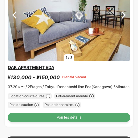
1
/
3
OAK APARTMENT EDA
¥130,000 - ¥150,000
Bientôt Vacant
37.29㎡〜 /
2Etages /
Tokyu-Denentoshi line Eda(Kanagawa) 5Minutes
Location courte durée
Entièrement meublé
Pas de caution
Pas de honoraires
Voir les détails