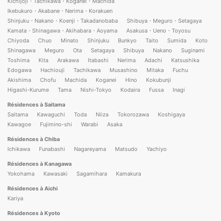
Kichijoji・Tachikawa・Koganei・Machida
Ikebukuro・Akabane・Nerima・Korakuen
Shinjuku・Nakano・Koenji・Takadanobaba
Shibuya・Meguro・Setagaya
Kamata・Shinagawa・Akihabara・Aoyama
Asakusa・Ueno・Toyosu
Chiyoda
Chuo
Minato
Shinjuku
Bunkyo
Taito
Sumida
Koto
Shinagawa
Meguro
Ota
Setagaya
Shibuya
Nakano
Suginami
Toshima
Kita
Arakawa
Itabashi
Nerima
Adachi
Katsushika
Edogawa
Hachiouji
Tachikawa
Musashino
Mitaka
Fuchu
Akishima
Chofu
Machida
Koganei
Hino
Kokubunji
Higashi-Kurume
Tama
Nishi-Tokyo
Kodaira
Fussa
Inagi
Résidences à Saitama
Saitama
Kawaguchi
Toda
Niiza
Tokorozawa
Koshigaya
Kawagoe
Fujimino-shi
Warabi
Asaka
Résidences à Chiba
Ichikawa
Funabashi
Nagareyama
Matsudo
Yachiyo
Résidences à Kanagawa
Yokohama
Kawasaki
Sagamihara
Kamakura
Résidences à Aichi
Kariya
Résidences à Kyoto