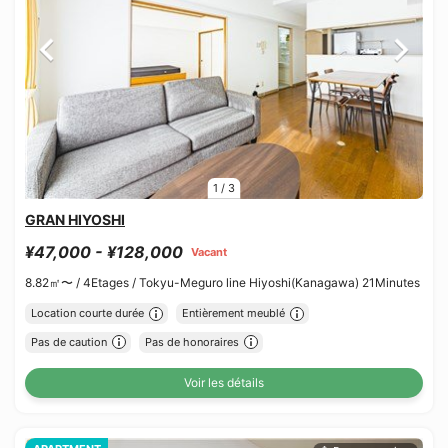
1
/
3
GRAN HIYOSHI
¥47,000 - ¥128,000
Vacant
8.82㎡〜 /
4Etages /
Tokyu-Meguro line Hiyoshi(Kanagawa) 21Minutes
Location courte durée
Entièrement meublé
Pas de caution
Pas de honoraires
Voir les détails