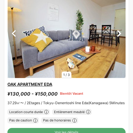
1
/
3
OAK APARTMENT EDA
¥130,000 - ¥150,000
Bientôt Vacant
37.29㎡〜 /
2Etages /
Tokyu-Denentoshi line Eda(Kanagawa) 5Minutes
Location courte durée
Entièrement meublé
Pas de caution
Pas de honoraires
Voir les détails