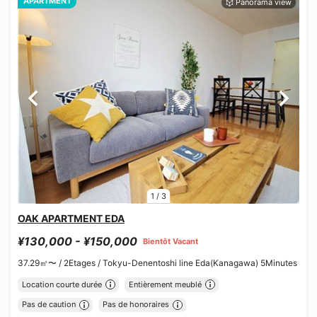
APARTMENT
1
/
3
OAK APARTMENT EDA
¥130,000 - ¥150,000
Bientôt Vacant
37.29㎡〜 /
2Etages /
Tokyu-Denentoshi line Eda(Kanagawa) 5Minutes
Location courte durée
Entièrement meublé
Pas de caution
Pas de honoraires