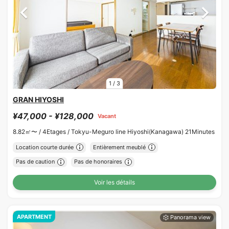
1
/
3
GRAN HIYOSHI
¥47,000 - ¥128,000
Vacant
8.82㎡〜 /
4Etages /
Tokyu-Meguro line Hiyoshi(Kanagawa) 21Minutes
Location courte durée
Entièrement meublé
Pas de caution
Pas de honoraires
Voir les détails
APARTMENT