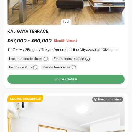
1
/
3
KAJIGAYA TERRACE
¥57,000 - ¥60,000
Bientôt Vacant
11.17㎡〜 /
2Etages /
Tokyu-Denentoshi line Miyazakidai 10Minutes
Location courte durée
Entièrement meublé
Pas de caution
Pas de honoraires
Voir les détails
SOCIAL RESIDENCE