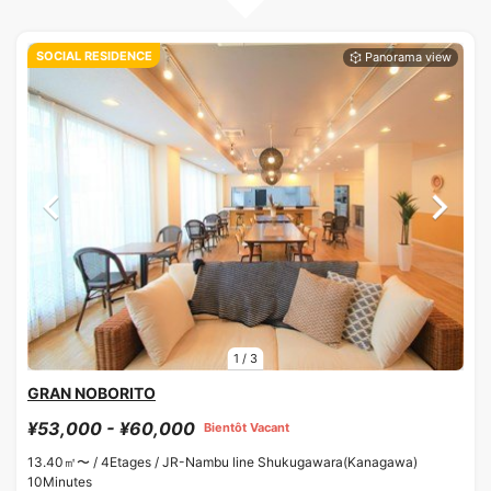
SOCIAL RESIDENCE
1
/
3
GRAN NOBORITO
¥53,000 - ¥60,000
Bientôt Vacant
13.40㎡〜 /
4Etages /
JR-Nambu line Shukugawara(Kanagawa)
10Minutes