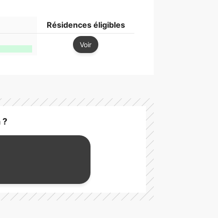
a
Résidences éligibles
Voir
 ?