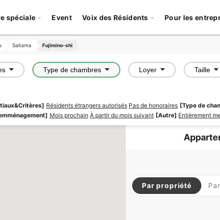
re spéciale
Event
Voix des Résidents
Pour les entrep
s
s
Saitama
Saitama
Fujimino-shi
Fujimino-shi
es
Type de chambres
Loyer
Taille
nitiaux&Critères]
Résidents étrangers autorisés
Pas de honoraires
[Type de cha
'emménagement]
Mois prochain
À partir du mois suivant
[Autre]
Entièrement m
Apparte
Par propriété
Pa
APARTMENT