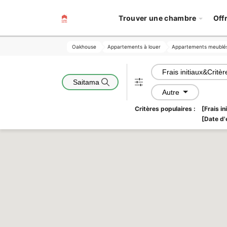
Trouver une chambre
Off
Oakhouse
Oakhouse
Appartements à louer
Appartements à louer
Appartements meublé
Appartements meublé
Frais initiaux&Critèr
Saitama
Autre
Critères populaires :
[Frais i
[Date d