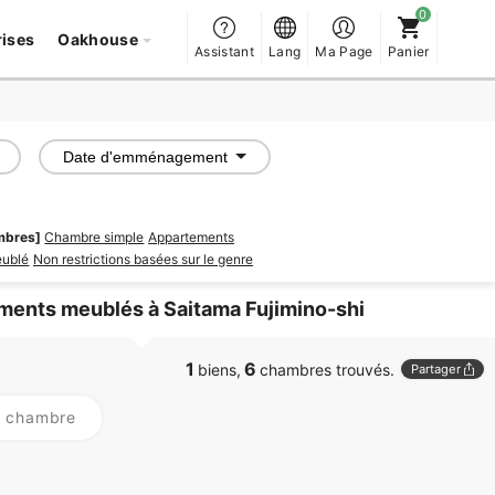
rises
Oakhouse
Assistant
Lang
Ma Page
Panier
Date d'emménagement
mbres]
Chambre simple
Appartements
eublé
Non restrictions basées sur le genre
ments meublés à Saitama Fujimino-shi
1
6
biens,
chambres trouvés.
Partager
r chambre