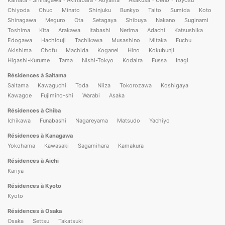
Chiyoda
Chuo
Minato
Shinjuku
Bunkyo
Taito
Sumida
Koto
Shinagawa
Meguro
Ota
Setagaya
Shibuya
Nakano
Suginami
Toshima
Kita
Arakawa
Itabashi
Nerima
Adachi
Katsushika
Edogawa
Hachiouji
Tachikawa
Musashino
Mitaka
Fuchu
Akishima
Chofu
Machida
Koganei
Hino
Kokubunji
Higashi-Kurume
Tama
Nishi-Tokyo
Kodaira
Fussa
Inagi
Résidences à Saitama
Saitama
Kawaguchi
Toda
Niiza
Tokorozawa
Koshigaya
Kawagoe
Fujimino-shi
Warabi
Asaka
Résidences à Chiba
Ichikawa
Funabashi
Nagareyama
Matsudo
Yachiyo
Résidences à Kanagawa
Yokohama
Kawasaki
Sagamihara
Kamakura
Résidences à Aichi
Kariya
Résidences à Kyoto
Kyoto
Résidences à Osaka
Osaka
Settsu
Takatsuki