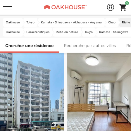
Oakhouse
Tokyo
Kamata・Shinagawa・Akihabara・Aoyama
Chuo
Riche 
Oakhouse
Caractéristiques
Riche en nature
Tokyo
Kamata・Shinagawa・
Chercher une résidence
Recherche par autres villes
Ré