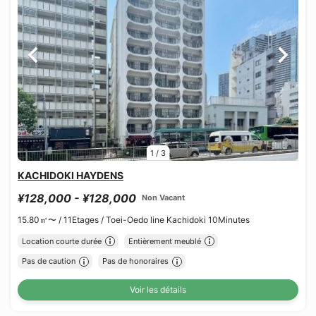
1
/
3
KACHIDOKI HAYDENS
¥128,000 - ¥128,000
Non Vacant
15.80㎡〜 /
11Etages /
Toei-Oedo line Kachidoki 10Minutes
Location courte durée
Entièrement meublé
Pas de caution
Pas de honoraires
Voir les détails