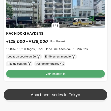
1
/
3
KACHIDOKI HAYDENS
¥128,000 - ¥128,000
Non Vacant
15.80㎡〜 /
11Etages /
Toei-Oedo line Kachidoki 10Minutes
Location courte durée
Entièrement meublé
Pas de caution
Pas de honoraires
Voir les détails
Apartment series in Tokyo