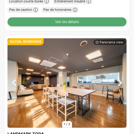
Location courte durée
Entièrement meublé
Pas de caution
Pas de honoraires
Voir les détails
SOCIAL RESIDENCE
1
/
3
LANDMARK TODA