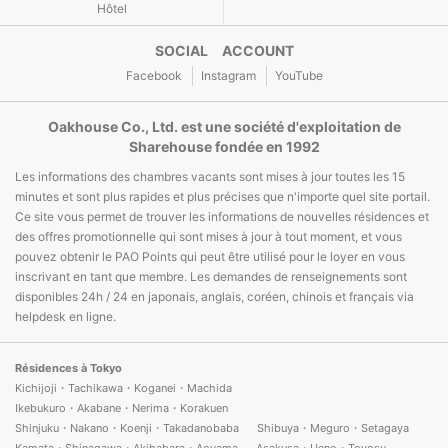
Hôtel
SOCIAL ACCOUNT
Facebook
Instagram
YouTube
Oakhouse Co., Ltd. est une société d'exploitation de
Sharehouse fondée en 1992
Les informations des chambres vacants sont mises à jour toutes les 15
minutes et sont plus rapides et plus précises que n'importe quel site portail.
Ce site vous permet de trouver les informations de nouvelles résidences et
des offres promotionnelle qui sont mises à jour à tout moment, et vous
pouvez obtenir le PAO Points qui peut être utilisé pour le loyer en vous
inscrivant en tant que membre. Les demandes de renseignements sont
disponibles 24h / 24 en japonais, anglais, coréen, chinois et français via
helpdesk en ligne.
Résidences à Tokyo
Kichijoji・Tachikawa・Koganei・Machida
Ikebukuro・Akabane・Nerima・Korakuen
Shinjuku・Nakano・Koenji・Takadanobaba
Shibuya・Meguro・Setagaya
Kamata・Shinagawa・Akihabara・Aoyama
Asakusa・Ueno・Toyosu