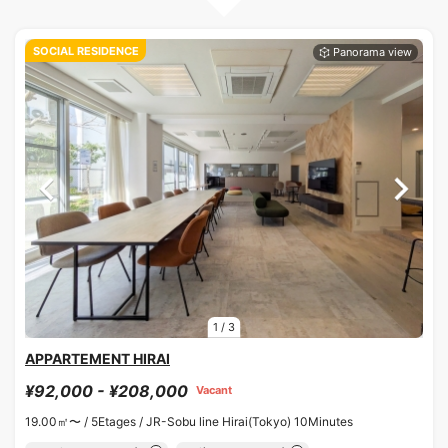
SOCIAL RESIDENCE
1
/
3
APPARTEMENT HIRAI
¥92,000 - ¥208,000
Vacant
19.00㎡〜 /
5Etages /
JR-Sobu line Hirai(Tokyo) 10Minutes