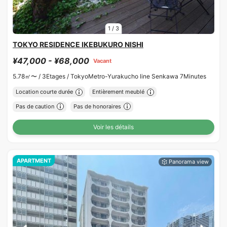
1
/
3
TOKYO RESIDENCE IKEBUKURO NISHI
¥47,000 - ¥68,000
Vacant
5.78㎡〜 /
3Etages /
TokyoMetro-Yurakucho line Senkawa 7Minutes
Location courte durée
Entièrement meublé
Pas de caution
Pas de honoraires
Voir les détails
APARTMENT