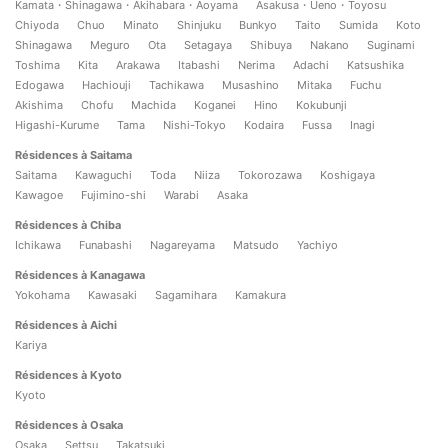
Kamata・Shinagawa・Akihabara・Aoyama
Asakusa・Ueno・Toyosu
Chiyoda
Chuo
Minato
Shinjuku
Bunkyo
Taito
Sumida
Koto
Shinagawa
Meguro
Ota
Setagaya
Shibuya
Nakano
Suginami
Toshima
Kita
Arakawa
Itabashi
Nerima
Adachi
Katsushika
Edogawa
Hachiouji
Tachikawa
Musashino
Mitaka
Fuchu
Akishima
Chofu
Machida
Koganei
Hino
Kokubunji
Higashi-Kurume
Tama
Nishi-Tokyo
Kodaira
Fussa
Inagi
Résidences à Saitama
Saitama
Kawaguchi
Toda
Niiza
Tokorozawa
Koshigaya
Kawagoe
Fujimino-shi
Warabi
Asaka
Résidences à Chiba
Ichikawa
Funabashi
Nagareyama
Matsudo
Yachiyo
Résidences à Kanagawa
Yokohama
Kawasaki
Sagamihara
Kamakura
Résidences à Aichi
Kariya
Résidences à Kyoto
Kyoto
Résidences à Osaka
Osaka
Settsu
Takatsuki