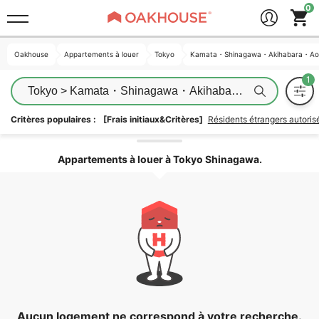
Oakhouse
Oakhouse
Appartements à louer
Appartements à louer
Tokyo
Tokyo
Kamata・Shinagawa・Akihabara・A
Kamata・Shinagawa・Akihabara・A
Tokyo > Kamata・Shinagawa・Akihabara・Aoyama > S
Critères populaires :
[Frais initiaux&Critères]
Résidents étrangers autori
Déverrouiller la zone
Appartements à louer à Tokyo Shinagawa.
Aucun logement ne correspond à votre recherche.