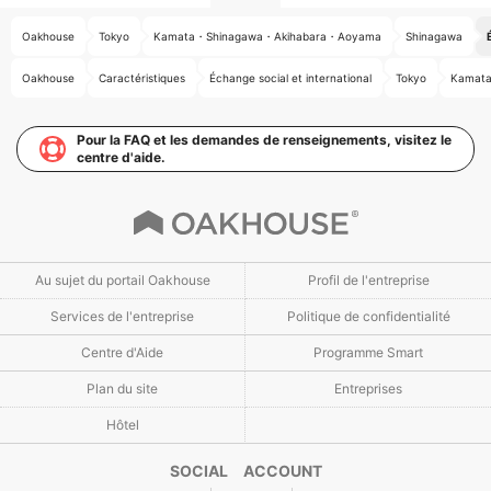
Oakhouse
Tokyo
Kamata・Shinagawa・Akihabara・Aoyama
Shinagawa
Oakhouse
Caractéristiques
Échange social et international
Tokyo
Kamat
Pour la FAQ et les demandes de renseignements, visitez le
centre d'aide.
Au sujet du portail Oakhouse
Profil de l'entreprise
Services de l'entreprise
Politique de confidentialité
Centre d'Aide
Programme Smart
Plan du site
Entreprises
Hôtel
SOCIAL ACCOUNT