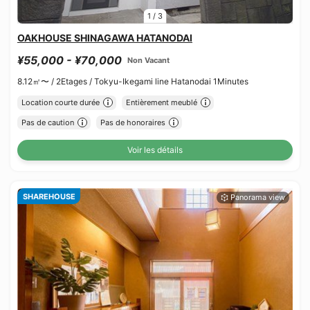
1
/
3
OAKHOUSE SHINAGAWA HATANODAI
¥55,000 - ¥70,000
Non Vacant
8.12㎡〜 /
2Etages /
Tokyu-Ikegami line Hatanodai 1Minutes
Location courte durée
Entièrement meublé
Pas de caution
Pas de honoraires
Voir les détails
SHAREHOUSE