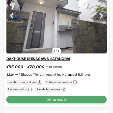
1
/
3
OAKHOUSE SHINAGAWA HATANODAI
¥55,000 - ¥70,000
Non Vacant
8.12㎡〜 /
2Etages /
Tokyu-Ikegami line Hatanodai 1Minutes
Location courte durée
Entièrement meublé
Pas de caution
Pas de honoraires
Voir les détails