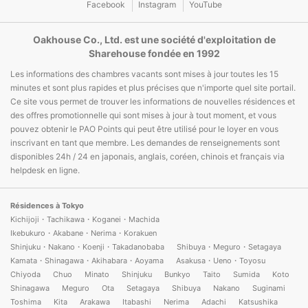
Facebook
Instagram
YouTube
Oakhouse Co., Ltd. est une société d'exploitation de
Sharehouse fondée en 1992
Les informations des chambres vacants sont mises à jour toutes les 15
minutes et sont plus rapides et plus précises que n'importe quel site portail.
Ce site vous permet de trouver les informations de nouvelles résidences et
des offres promotionnelle qui sont mises à jour à tout moment, et vous
pouvez obtenir le PAO Points qui peut être utilisé pour le loyer en vous
inscrivant en tant que membre. Les demandes de renseignements sont
disponibles 24h / 24 en japonais, anglais, coréen, chinois et français via
helpdesk en ligne.
Résidences à Tokyo
Kichijoji・Tachikawa・Koganei・Machida
Ikebukuro・Akabane・Nerima・Korakuen
Shinjuku・Nakano・Koenji・Takadanobaba
Shibuya・Meguro・Setagaya
Kamata・Shinagawa・Akihabara・Aoyama
Asakusa・Ueno・Toyosu
Chiyoda
Chuo
Minato
Shinjuku
Bunkyo
Taito
Sumida
Koto
Shinagawa
Meguro
Ota
Setagaya
Shibuya
Nakano
Suginami
Toshima
Kita
Arakawa
Itabashi
Nerima
Adachi
Katsushika