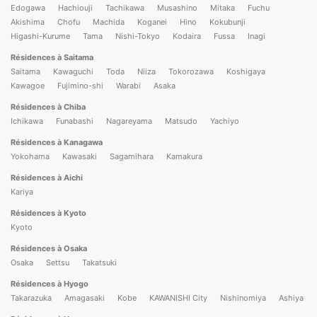
Edogawa
Hachiouji
Tachikawa
Musashino
Mitaka
Fuchu
Akishima
Chofu
Machida
Koganei
Hino
Kokubunji
Higashi-Kurume
Tama
Nishi-Tokyo
Kodaira
Fussa
Inagi
Résidences à Saitama
Saitama
Kawaguchi
Toda
Niiza
Tokorozawa
Koshigaya
Kawagoe
Fujimino-shi
Warabi
Asaka
Résidences à Chiba
Ichikawa
Funabashi
Nagareyama
Matsudo
Yachiyo
Résidences à Kanagawa
Yokohama
Kawasaki
Sagamihara
Kamakura
Résidences à Aichi
Kariya
Résidences à Kyoto
Kyoto
Résidences à Osaka
Osaka
Settsu
Takatsuki
Résidences à Hyogo
Takarazuka
Amagasaki
Kobe
KAWANISHI City
Nishinomiya
Ashiya