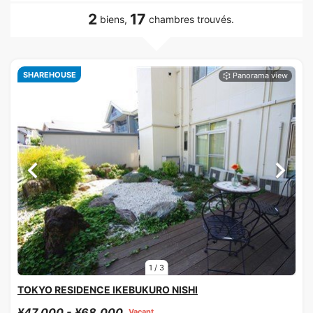
2
17
biens,
chambres trouvés.
SHAREHOUSE
1
/
3
TOKYO RESIDENCE IKEBUKURO NISHI
¥47,000 - ¥68,000
Vacant