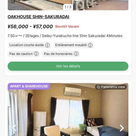
1
/
3
OAKHOUSE SHIN-SAKURADAI
¥56,000 - ¥57,000
Bientôt Vacant
7.50㎡〜 /
2Etages /
Seibu-Yurakucho line Shin Sakuradai 4Minutes
Location courte durée
Entièrement meublé
Pas de caution
Pas de honoraires
Voir les détails
APART & SHAREHOUSE