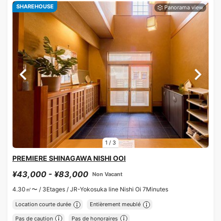
SHAREHOUSE
1
/
3
PREMIERE SHINAGAWA NISHI OOI
¥43,000 - ¥83,000
Non Vacant
4.30㎡〜 /
3Etages /
JR-Yokosuka line Nishi Oi 7Minutes
Location courte durée
Entièrement meublé
Pas de caution
Pas de honoraires