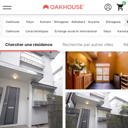
Oakhouse
Tokyo
Kamata・Shinagawa・Akihabara・Aoyama
Shinagawa
Oakhouse
Caractéristiques
Échange social et international
Tokyo
Kamat
Chercher une résidence
Recherche par autres villes
Ré