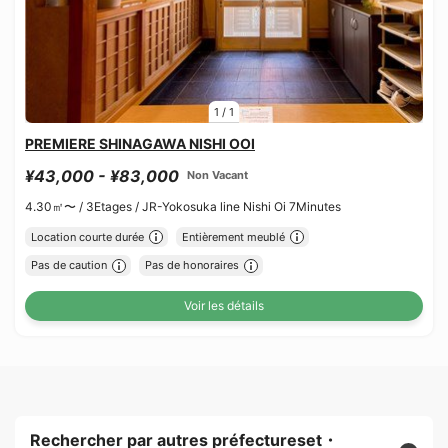
1
/
1
PREMIERE SHINAGAWA NISHI OOI
¥43,000 - ¥83,000
Non Vacant
4.30㎡〜 /
3Etages /
JR-Yokosuka line Nishi Oi 7Minutes
Location courte durée
Entièrement meublé
Pas de caution
Pas de honoraires
Voir les détails
Rechercher par autres préfectureset・