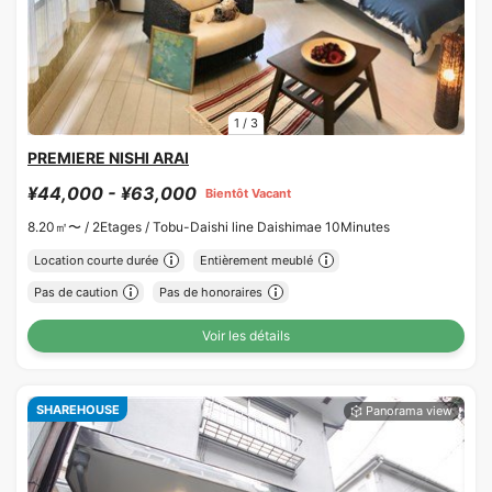
1
/
3
PREMIERE NISHI ARAI
¥44,000 - ¥63,000
Bientôt Vacant
8.20㎡〜 /
2Etages /
Tobu-Daishi line Daishimae 10Minutes
Location courte durée
Entièrement meublé
Pas de caution
Pas de honoraires
Voir les détails
SHAREHOUSE