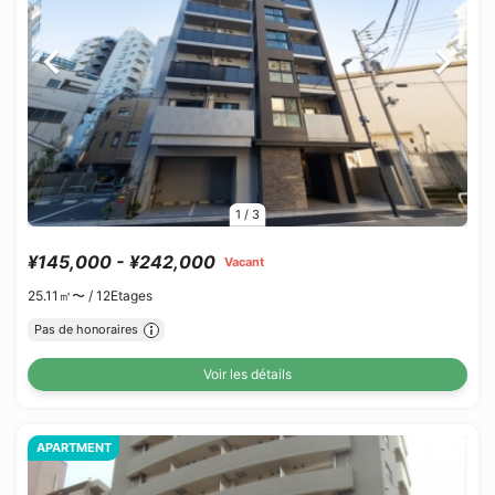
1
/
3
¥145,000 - ¥242,000
Vacant
25.11㎡〜 /
12Etages
Pas de honoraires
Voir les détails
APARTMENT