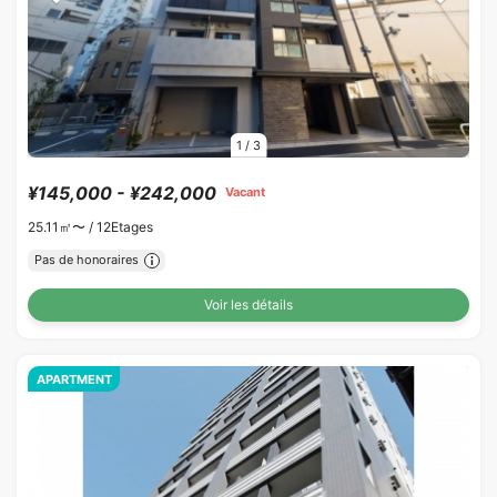
1
/
3
¥145,000 - ¥242,000
Vacant
25.11㎡〜 /
12Etages
Pas de honoraires
Voir les détails
APARTMENT