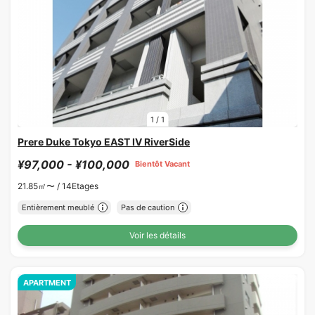
1
/
1
Prere Duke Tokyo EAST IV RiverSide
¥97,000 - ¥100,000
Bientôt Vacant
21.85㎡〜 /
14Etages
Entièrement meublé
Pas de caution
Voir les détails
APARTMENT