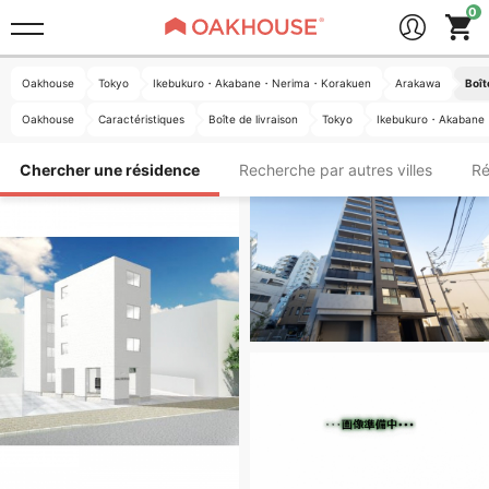
Oakhouse
Tokyo
Ikebukuro・Akabane・Nerima・Korakuen
Arakawa
Boît
Oakhouse
Caractéristiques
Boîte de livraison
Tokyo
Ikebukuro・Akaban
Chercher une résidence
Recherche par autres villes
Ré