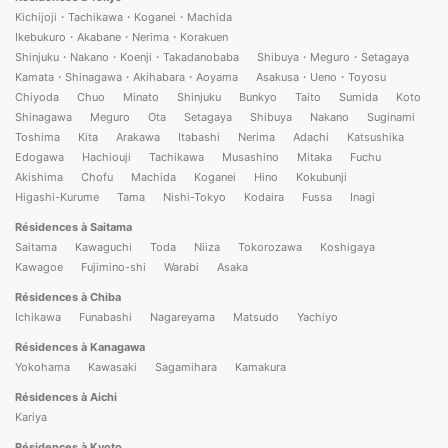
Kichijoji・Tachikawa・Koganei・Machida
Ikebukuro・Akabane・Nerima・Korakuen
Shinjuku・Nakano・Koenji・Takadanobaba
Shibuya・Meguro・Setagaya
Kamata・Shinagawa・Akihabara・Aoyama
Asakusa・Ueno・Toyosu
Chiyoda
Chuo
Minato
Shinjuku
Bunkyo
Taito
Sumida
Koto
Shinagawa
Meguro
Ota
Setagaya
Shibuya
Nakano
Suginami
Toshima
Kita
Arakawa
Itabashi
Nerima
Adachi
Katsushika
Edogawa
Hachiouji
Tachikawa
Musashino
Mitaka
Fuchu
Akishima
Chofu
Machida
Koganei
Hino
Kokubunji
Higashi-Kurume
Tama
Nishi-Tokyo
Kodaira
Fussa
Inagi
Résidences à Saitama
Saitama
Kawaguchi
Toda
Niiza
Tokorozawa
Koshigaya
Kawagoe
Fujimino-shi
Warabi
Asaka
Résidences à Chiba
Ichikawa
Funabashi
Nagareyama
Matsudo
Yachiyo
Résidences à Kanagawa
Yokohama
Kawasaki
Sagamihara
Kamakura
Résidences à Aichi
Kariya
Résidences à Kyoto