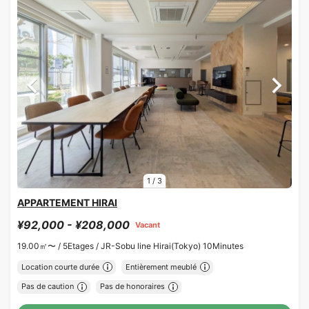
1
/
3
APPARTEMENT HIRAI
¥92,000 - ¥208,000
Vacant
19.00㎡〜 /
5Etages /
JR-Sobu line Hirai(Tokyo) 10Minutes
Location courte durée
Entièrement meublé
Pas de caution
Pas de honoraires