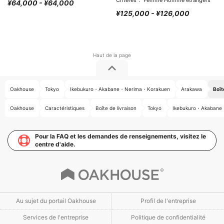
Critères： Femme Homme étrangers
¥64,000 - ¥64,000
¥125,000 - ¥126,000
Oakhouse
Tokyo
Ikebukuro・Akabane・Nerima・Korakuen
Arakawa
Boît
Oakhouse
Caractéristiques
Boîte de livraison
Tokyo
Ikebukuro・Akaban
Pour la FAQ et les demandes de renseignements, visitez le
centre d'aide.
Au sujet du portail Oakhouse
Profil de l'entreprise
Services de l'entreprise
Politique de confidentialité