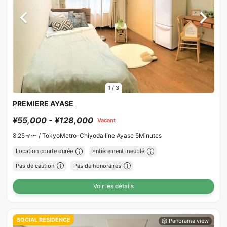
1
/
3
PREMIERE AYASE
¥55,000 - ¥128,000
Vacant
8.25㎡〜 /
TokyoMetro-Chiyoda line Ayase 5Minutes
Location courte durée
Entièrement meublé
Pas de caution
Pas de honoraires
Voir les détails
SOCIAL RESIDENCE