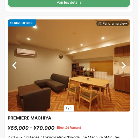
Voir les détails
SHAREHOUSE
1
/
3
PREMIERE MACHIYA
¥65,000 - ¥70,000
Bientôt Vacant
7.20㎡〜 /
2Etages /
TokyoMetro-Chiyoda line Machiya 5Minutes