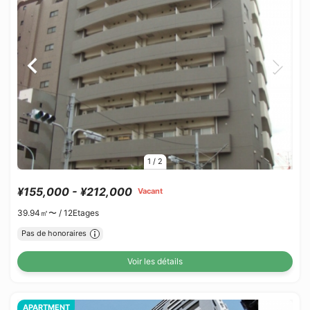
1
/
2
¥155,000 - ¥212,000
Vacant
39.94㎡〜 /
12Etages
Pas de honoraires
Voir les détails
APARTMENT