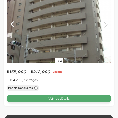
1
/
2
¥155,000 - ¥212,000
Vacant
39.94㎡〜 /
12Etages
Pas de honoraires
Voir les détails