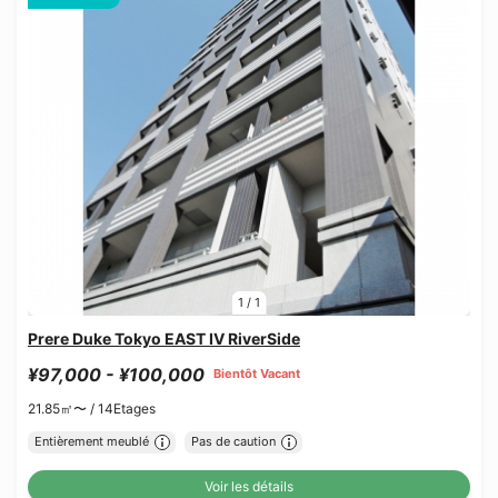
1
/
1
Prere Duke Tokyo EAST IV RiverSide
¥97,000 - ¥100,000
Bientôt Vacant
21.85㎡〜 /
14Etages
Entièrement meublé
Pas de caution
Voir les détails