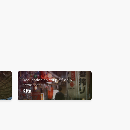
Occupation en couple / deux
personnes
Kita