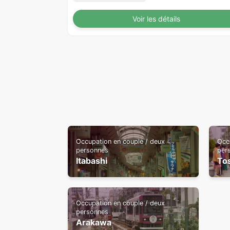
Voir les détails
Occupation en couple / deux
Occ
personnes
per
Itabashi
To
Occupation en couple / deux
personnes
Arakawa