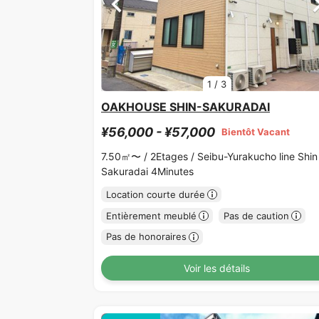
1
/
3
OAKHOUSE SHIN-SAKURADAI
¥56,000 - ¥57,000
Bientôt Vacant
7.50㎡〜 /
2Etages /
Seibu-Yurakucho line Shin
Sakuradai 4Minutes
Location courte durée
Entièrement meublé
Pas de caution
Pas de honoraires
Voir les détails