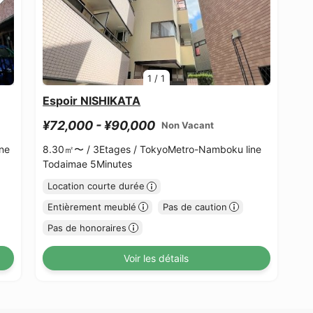
1
/
1
Espoir NISHIKATA
¥72,000 - ¥90,000
Non Vacant
ne
8.30㎡〜 /
3Etages /
TokyoMetro-Namboku line
Todaimae 5Minutes
Location courte durée
Entièrement meublé
Pas de caution
Pas de honoraires
Voir les détails