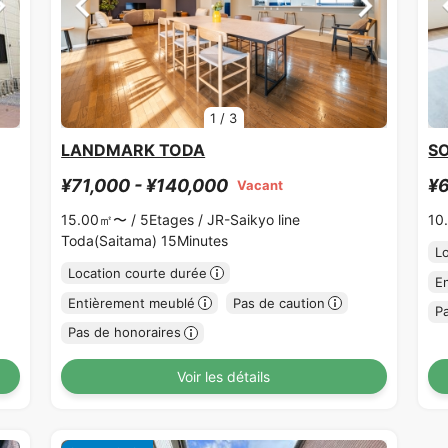
1
/
3
LANDMARK TODA
S
¥71,000 - ¥140,000
¥6
Vacant
15.00㎡〜 /
5Etages /
JR-Saikyo line
10
Toda(Saitama) 15Minutes
L
Location courte durée
E
Entièrement meublé
Pas de caution
P
Pas de honoraires
Voir les détails