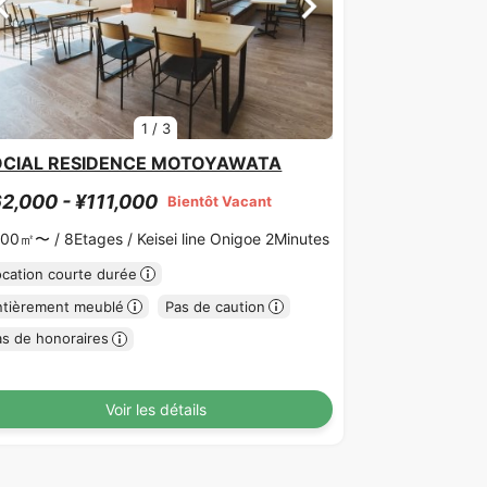
1
/
3
OCIAL RESIDENCE MOTOYAWATA
2,000 - ¥111,000
Bientôt Vacant
.00㎡〜 /
8Etages /
Keisei line Onigoe 2Minutes
ocation courte durée
ntièrement meublé
Pas de caution
as de honoraires
Voir les détails