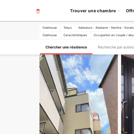
Trouver une chambre
Off
Oakhouse
Tokyo
Ikebukuro・Akabane・Nerima・Korak
Oakhouse
Caractéristiques
Occupation en couple / deu
Chercher une résidence
Recherche par autres 