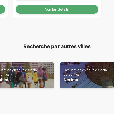
Voir les détails
Recherche par autres villes
upation en couple / deux
Occupation en couple / deux
sonnes
personnes
shima
Nerima