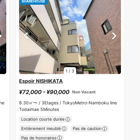
SHAREHOUSE
1
/
3
Espoir NISHIKATA
¥72,000 - ¥90,000
Non Vacant
ne
8.30㎡〜 /
3Etages /
TokyoMetro-Namboku line
Todaimae 5Minutes
Location courte durée
Entièrement meublé
Pas de caution
Pas de honoraires