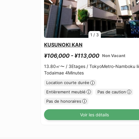
1
/
3
KUSUNOKI KAN
¥106,000 - ¥113,000
Non Vacant
13.80㎡〜 /
3Etages /
TokyoMetro-Namboku li
Todaimae 4Minutes
Location courte durée
Entièrement meublé
Pas de caution
Pas de honoraires
Voir les détails