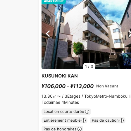
APARTMENT
1
/
3
KUSUNOKI KAN
¥106,000 - ¥113,000
Non Vacant
13.80㎡〜 /
3Etages /
TokyoMetro-Namboku li
Todaimae 4Minutes
Location courte durée
Entièrement meublé
Pas de caution
Pas de honoraires