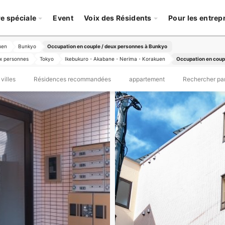
re spéciale
Event
Voix des Résidents
Pour les entrep
uen
Bunkyo
Occupation en couple / deux personnes à Bunkyo
x personnes
Tokyo
Ikebukuro・Akabane・Nerima・Korakuen
Occupation en coup
villes
Résidences recommandées
appartement
Rechercher par