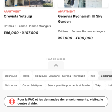
APARTMENT
APARTMENT
Crevista Yotsugi
Genovia Kyonarishi III Sky
Garden
Critères： Femme Homme étrangers
Critères： Femme Homme étrangers
¥96,000 - ¥107,000
¥97,000 - ¥100,000
Oakhouse
Tokyo
Ikebukuro・Akabane・Nerima・Korakuen
Kita
Séjour po
Oakhouse
Caractéristiques
Séjour possible pour amis et famille
Tokyo
Ik
Pour la FAQ et les demandes de renseignements, visitez le
centre d'aide.