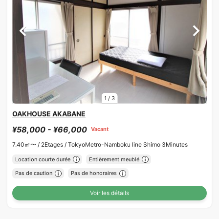
1
/
3
OAKHOUSE AKABANE
¥58,000 - ¥66,000
Vacant
7.40㎡〜 /
2Etages /
TokyoMetro-Namboku line Shimo 3Minutes
Location courte durée
Entièrement meublé
Pas de caution
Pas de honoraires
Voir les détails