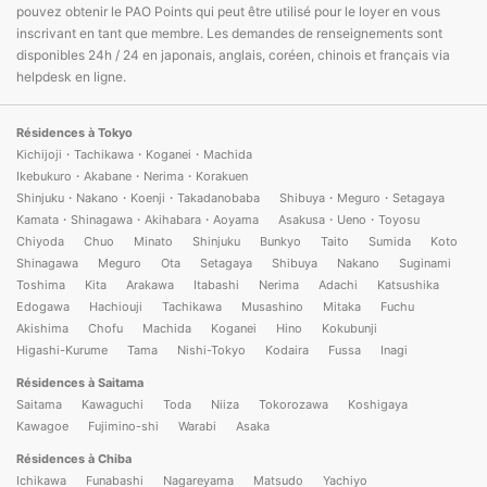
pouvez obtenir le PAO Points qui peut être utilisé pour le loyer en vous
inscrivant en tant que membre. Les demandes de renseignements sont
disponibles 24h / 24 en japonais, anglais, coréen, chinois et français via
helpdesk en ligne.
Résidences à Tokyo
Kichijoji・Tachikawa・Koganei・Machida
Ikebukuro・Akabane・Nerima・Korakuen
Shinjuku・Nakano・Koenji・Takadanobaba
Shibuya・Meguro・Setagaya
Kamata・Shinagawa・Akihabara・Aoyama
Asakusa・Ueno・Toyosu
Chiyoda
Chuo
Minato
Shinjuku
Bunkyo
Taito
Sumida
Koto
Shinagawa
Meguro
Ota
Setagaya
Shibuya
Nakano
Suginami
Toshima
Kita
Arakawa
Itabashi
Nerima
Adachi
Katsushika
Edogawa
Hachiouji
Tachikawa
Musashino
Mitaka
Fuchu
Akishima
Chofu
Machida
Koganei
Hino
Kokubunji
Higashi-Kurume
Tama
Nishi-Tokyo
Kodaira
Fussa
Inagi
Résidences à Saitama
Saitama
Kawaguchi
Toda
Niiza
Tokorozawa
Koshigaya
Kawagoe
Fujimino-shi
Warabi
Asaka
Résidences à Chiba
Ichikawa
Funabashi
Nagareyama
Matsudo
Yachiyo