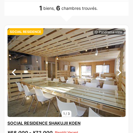
1
6
biens,
chambres trouvés.
SOCIAL RESIDENCE
1
/
3
SOCIAL RESIDENCE SHAKUJII KOEN
¥68,000 - ¥72,000
Bientôt Vacant