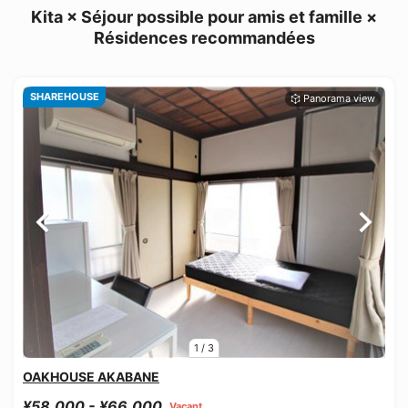
Kita × Séjour possible pour amis et famille ×
Résidences recommandées
SHAREHOUSE
1
/
3
OAKHOUSE AKABANE
¥58,000 - ¥66,000
Vacant