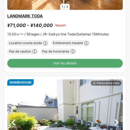
1
/
3
LANDMARK TODA
¥71,000 - ¥140,000
Vacant
15.00㎡〜 /
5Etages /
JR-Saikyo line Toda(Saitama) 15Minutes
Location courte durée
Entièrement meublé
Pas de caution
Pas de honoraires
Voir les détails
SHAREHOUSE