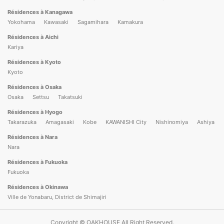
Résidences à Kanagawa
Yokohama
Kawasaki
Sagamihara
Kamakura
Résidences à Aichi
Kariya
Résidences à Kyoto
Kyoto
Résidences à Osaka
Osaka
Settsu
Takatsuki
Résidences à Hyogo
Takarazuka
Amagasaki
Kobe
KAWANISHI City
Nishinomiya
Ashiya
Résidences à Nara
Nara
Résidences à Fukuoka
Fukuoka
Résidences à Okinawa
Ville de Yonabaru, District de Shimajiri
Copyright © OAKHOUSE All Right Reserved.