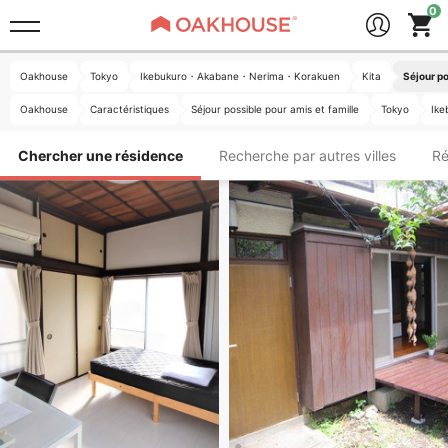
Oakhouse
Tokyo
Ikebukuro・Akabane・Nerima・Korakuen
Kita
Séjour po
Oakhouse
Caractéristiques
Séjour possible pour amis et famille
Tokyo
Ik
Chercher une résidence
Recherche par autres villes
Ré