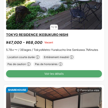
1
/
3
TOKYO RESIDENCE IKEBUKURO NISHI
¥47,000 - ¥68,000
Vacant
5.78㎡〜 /
3Etages /
TokyoMetro-Yurakucho line Senkawa 7Minutes
Location courte durée
Entièrement meublé
Pas de caution
Pas de honoraires
Voir les détails
SHAREHOUSE