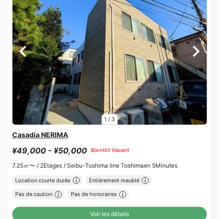
1
/
3
Casadia NERIMA
¥49,000 - ¥50,000
Bientôt Vacant
7.25㎡〜 /
2Etages /
Seibu-Toshima line Toshimaen 5Minutes
Location courte durée
Entièrement meublé
Pas de caution
Pas de honoraires
Voir les détails