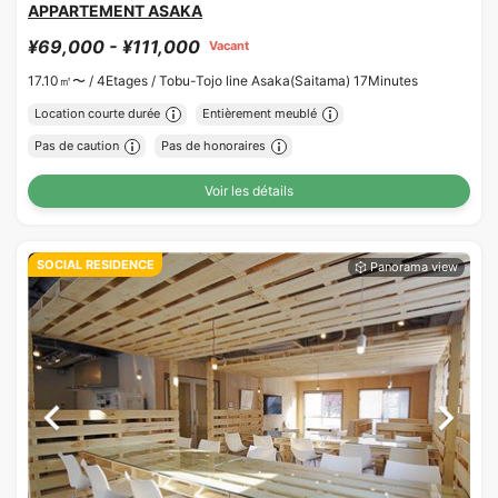
APPARTEMENT ASAKA
¥69,000 - ¥111,000
Vacant
17.10㎡〜 /
4Etages /
Tobu-Tojo line Asaka(Saitama) 17Minutes
Location courte durée
Entièrement meublé
Pas de caution
Pas de honoraires
Voir les détails
SOCIAL RESIDENCE