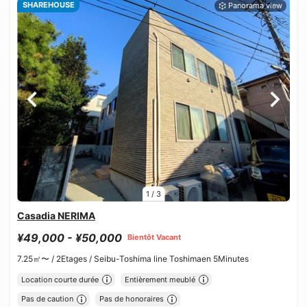
SHAREHOUSE
1
/
3
Casadia NERIMA
¥49,000 - ¥50,000
Bientôt Vacant
7.25㎡〜 /
2Etages /
Seibu-Toshima line Toshimaen 5Minutes
Location courte durée
Entièrement meublé
Pas de caution
Pas de honoraires