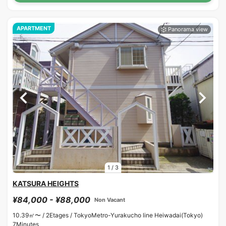
APARTMENT
1
/
3
KATSURA HEIGHTS
¥84,000 - ¥88,000
Non Vacant
10.39㎡〜 /
2Etages /
TokyoMetro-Yurakucho line Heiwadai(Tokyo)
7Minutes