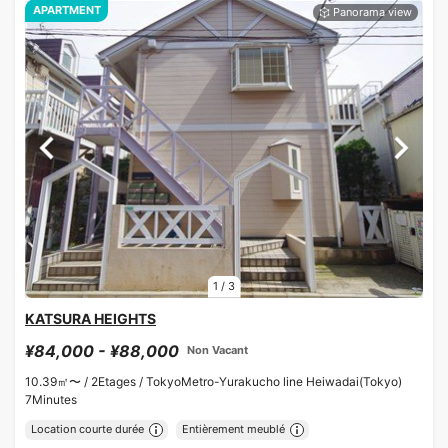
APARTMENT
1
/
3
KATSURA HEIGHTS
¥84,000 - ¥88,000
Non Vacant
10.39㎡〜 /
2Etages /
TokyoMetro-Yurakucho line Heiwadai(Tokyo)
7Minutes
Location courte durée
Entièrement meublé