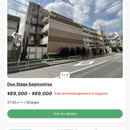
1
/
3
Duo Stage Saginomiya
¥89,000 - ¥89,000
Date d'emménagement à négocier
27.93㎡〜 /
5Etages
Voir les détails