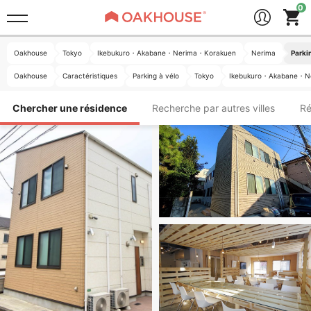
Oakhouse
Tokyo
Ikebukuro・Akabane・Nerima・Korakuen
Nerima
Parki
Oakhouse
Caractéristiques
Parking à vélo
Tokyo
Ikebukuro・Akabane・N
Chercher une résidence
Recherche par autres villes
Ré