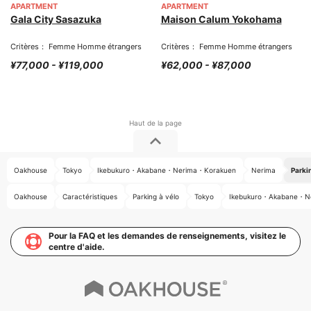
APARTMENT
APARTMENT
Gala City Sasazuka
Maison Calum Yokohama
Critères： Femme Homme étrangers
Critères： Femme Homme étrangers
¥77,000 - ¥119,000
¥62,000 - ¥87,000
Oakhouse
Tokyo
Ikebukuro・Akabane・Nerima・Korakuen
Nerima
Parki
Oakhouse
Caractéristiques
Parking à vélo
Tokyo
Ikebukuro・Akabane・N
Pour la FAQ et les demandes de renseignements, visitez le
centre d'aide.