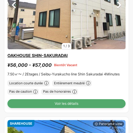
1
/
3
OAKHOUSE SHIN-SAKURADAI
¥56,000 - ¥57,000
Bientôt Vacant
7.50㎡〜 /
2Etages /
Seibu-Yurakucho line Shin Sakuradai 4Minutes
Location courte durée
Entièrement meublé
Pas de caution
Pas de honoraires
Voir les détails
SHAREHOUSE