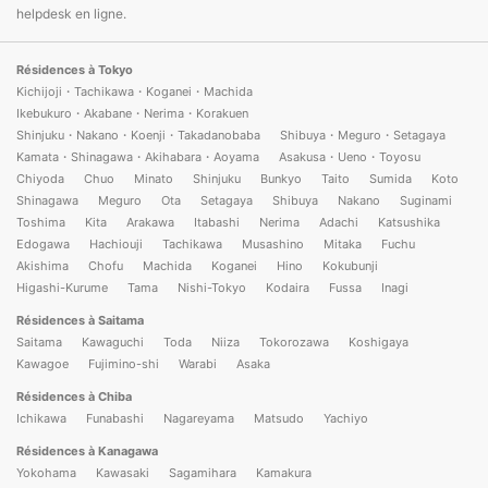
helpdesk en ligne.
Résidences à Tokyo
Kichijoji・Tachikawa・Koganei・Machida
Ikebukuro・Akabane・Nerima・Korakuen
Shinjuku・Nakano・Koenji・Takadanobaba
Shibuya・Meguro・Setagaya
Kamata・Shinagawa・Akihabara・Aoyama
Asakusa・Ueno・Toyosu
Chiyoda
Chuo
Minato
Shinjuku
Bunkyo
Taito
Sumida
Koto
Shinagawa
Meguro
Ota
Setagaya
Shibuya
Nakano
Suginami
Toshima
Kita
Arakawa
Itabashi
Nerima
Adachi
Katsushika
Edogawa
Hachiouji
Tachikawa
Musashino
Mitaka
Fuchu
Akishima
Chofu
Machida
Koganei
Hino
Kokubunji
Higashi-Kurume
Tama
Nishi-Tokyo
Kodaira
Fussa
Inagi
Résidences à Saitama
Saitama
Kawaguchi
Toda
Niiza
Tokorozawa
Koshigaya
Kawagoe
Fujimino-shi
Warabi
Asaka
Résidences à Chiba
Ichikawa
Funabashi
Nagareyama
Matsudo
Yachiyo
Résidences à Kanagawa
Yokohama
Kawasaki
Sagamihara
Kamakura