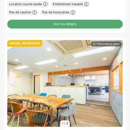
Location courte durée
Entièrement meublé
Pas de caution
Pas de honoraires
Voir les détails
SOCIAL RESIDENCE
1
/
3