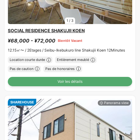
1
/
3
SOCIAL RESIDENCE SHAKUJII KOEN
¥68,000 - ¥72,000
Bientôt Vacant
12.15㎡〜 /
2Etages /
Seibu-Ikebukuro line Shakujii Koen 12Minutes
Location courte durée
Entièrement meublé
Pas de caution
Pas de honoraires
Voir les détails
SHAREHOUSE