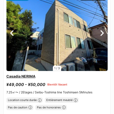
1
/
3
Casadia NERIMA
¥49,000 - ¥50,000
Bientôt Vacant
7.25㎡〜 /
2Etages /
Seibu-Toshima line Toshimaen 5Minutes
Location courte durée
Entièrement meublé
Pas de caution
Pas de honoraires