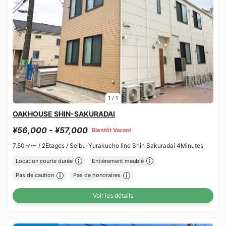
1
/
1
OAKHOUSE SHIN-SAKURADAI
¥56,000 - ¥57,000
Bientôt Vacant
7.50㎡〜 /
2Etages /
Seibu-Yurakucho line Shin Sakuradai 4Minutes
Location courte durée
Entièrement meublé
Pas de caution
Pas de honoraires
Voir les détails