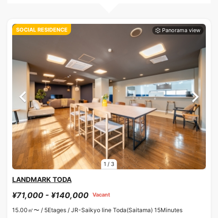
SOCIAL RESIDENCE
1
/
3
LANDMARK TODA
¥71,000 - ¥140,000
Vacant
15.00㎡〜 /
5Etages /
JR-Saikyo line Toda(Saitama) 15Minutes