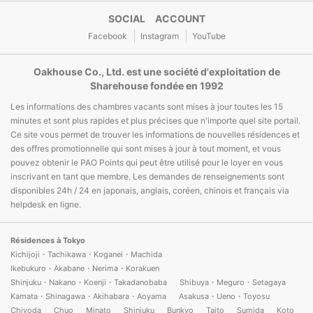
SOCIAL ACCOUNT
Facebook
Instagram
YouTube
Oakhouse Co., Ltd. est une société d'exploitation de
Sharehouse fondée en 1992
Les informations des chambres vacants sont mises à jour toutes les 15
minutes et sont plus rapides et plus précises que n'importe quel site portail.
Ce site vous permet de trouver les informations de nouvelles résidences et
des offres promotionnelle qui sont mises à jour à tout moment, et vous
pouvez obtenir le PAO Points qui peut être utilisé pour le loyer en vous
inscrivant en tant que membre. Les demandes de renseignements sont
disponibles 24h / 24 en japonais, anglais, coréen, chinois et français via
helpdesk en ligne.
Résidences à Tokyo
Kichijoji・Tachikawa・Koganei・Machida
Ikebukuro・Akabane・Nerima・Korakuen
Shinjuku・Nakano・Koenji・Takadanobaba
Shibuya・Meguro・Setagaya
Kamata・Shinagawa・Akihabara・Aoyama
Asakusa・Ueno・Toyosu
Chiyoda
Chuo
Minato
Shinjuku
Bunkyo
Taito
Sumida
Koto