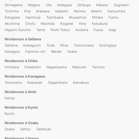
Shinagawa
Meguro
Ota
Setagaya
Shibuya
Nakano
Suginami
Toshima
Kita
Arakawa
Itabashi
Nerima
Adachi
Katsushika
Edogawa
Hachiouji
Tachikawa
Musashino
Mitaka
Fuchu
Akishima
Chofu
Machida
Koganei
Hino
Kokubunji
Higashi-Kurume
Tama
Nishi-Tokyo
Kodaira
Fussa
Inagi
Résidences à Saitama
Saitama
Kawaguchi
Toda
Niiza
Tokorozawa
Koshigaya
Kawagoe
Fujimino-shi
Warabi
Asaka
Résidences à Chiba
Ichikawa
Funabashi
Nagareyama
Matsudo
Yachiyo
Résidences à Kanagawa
Yokohama
Kawasaki
Sagamihara
Kamakura
Résidences à Aichi
Kariya
Résidences à Kyoto
Kyoto
Résidences à Osaka
Osaka
Settsu
Takatsuki
Résidences à Hyogo