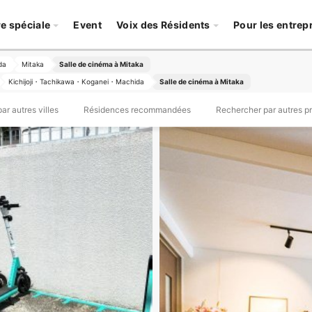
re spéciale
Event
Voix des Résidents
Pour les entrep
da
Mitaka
Salle de cinéma à Mitaka
Kichijoji・Tachikawa・Koganei・Machida
Salle de cinéma à Mitaka
r autres villes
Résidences recommandées
Rechercher par autres p