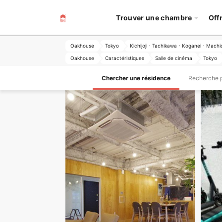
Trouver une chambre
Off
Oakhouse
Tokyo
Kichijoji・Tachikawa・Koganei・Machi
Oakhouse
Caractéristiques
Salle de cinéma
Tokyo
Chercher une résidence
Recherche pa