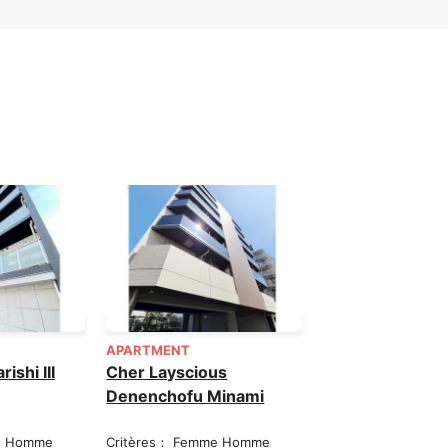
APARTMENT
ishi III
Cher Layscious
Denenchofu Minami
e Homme
Critères： Femme Homme