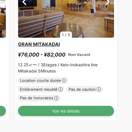
1
/
3
GRAN MITAKADAI
¥76,000 - ¥82,000
Non Vacant
12.25㎡〜 /
3Etages /
Keio-Inokashira line
Mitakadai 5Minutes
Location courte durée
Entièrement meublé
Pas de caution
Pas de honoraires
Voir les détails