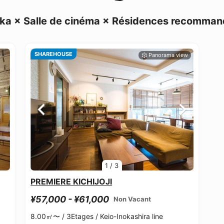
ka × Salle de cinéma × Résidences recomma
SHAREHOUSE
1
/
3
PREMIERE KICHIJOJI
¥57,000 - ¥61,000
Non Vacant
8.00㎡〜 /
3Etages /
Keio-Inokashira line