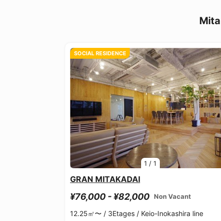
Mita
SOCIAL RESIDENCE
1
/
1
GRAN MITAKADAI
¥76,000 - ¥82,000
Non Vacant
12.25㎡〜 /
3Etages /
Keio-Inokashira line