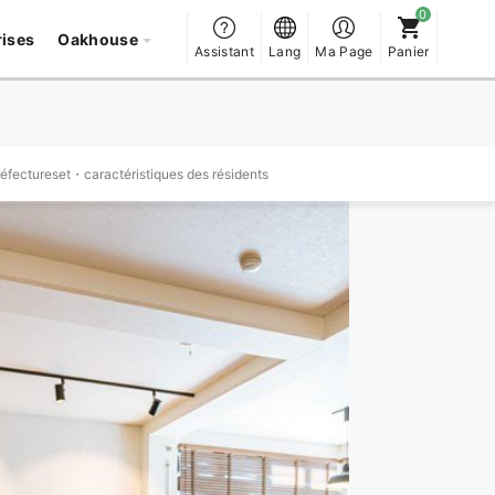
rises
Oakhouse
Assistant
Lang
Ma Page
Panier
réfectureset・caractéristiques des résidents