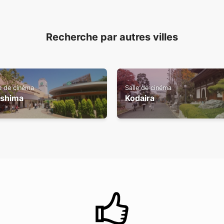
Recherche par autres villes
e de cinéma
Salle de cinéma
ishima
Kodaira