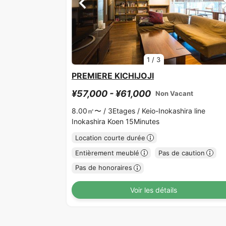
1
/
3
PREMIERE KICHIJOJI
¥57,000 - ¥61,000
Non Vacant
8.00㎡〜 /
3Etages /
Keio-Inokashira line
Inokashira Koen 15Minutes
Location courte durée
Entièrement meublé
Pas de caution
Pas de honoraires
Voir les détails