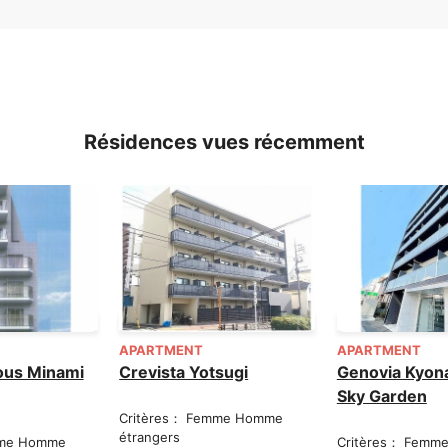
Résidences vues récemment
APARTMENT
APARTMENT
ous Minami
Crevista Yotsugi
Genovia Kyonar
Sky Garden
Critères： Femme Homme
étrangers
mme Homme
Critères： Femm