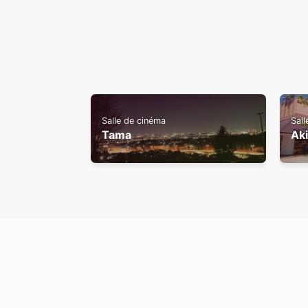
Salle de cinéma
Sall
Tama
Ak