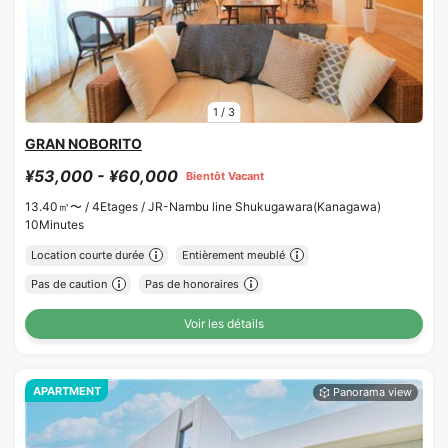
1
/
3
GRAN NOBORITO
¥53,000 - ¥60,000
Bientôt Vacant
13.40㎡〜 /
4Etages /
JR-Nambu line Shukugawara(Kanagawa)
10Minutes
Location courte durée
Entièrement meublé
Pas de caution
Pas de honoraires
Voir les détails
APARTMENT