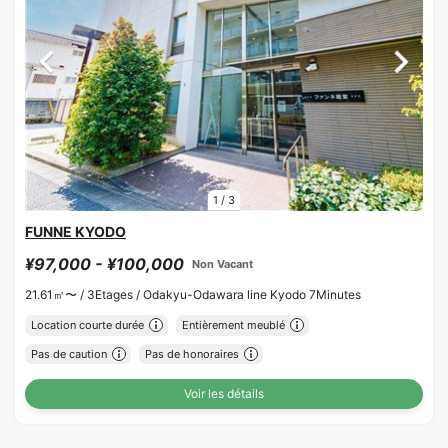
1
/
3
FUNNE KYODO
¥97,000 - ¥100,000
Non Vacant
21.61㎡〜 /
3Etages /
Odakyu-Odawara line Kyodo 7Minutes
Location courte durée
Entièrement meublé
Pas de caution
Pas de honoraires
Voir les détails