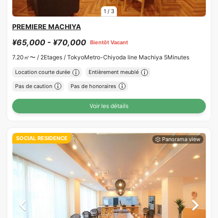
1
/
3
PREMIERE MACHIYA
¥65,000 - ¥70,000
Bientôt Vacant
7.20㎡〜 /
2Etages /
TokyoMetro-Chiyoda line Machiya 5Minutes
Location courte durée
Entièrement meublé
Pas de caution
Pas de honoraires
Voir les détails
SOCIAL RESIDENCE