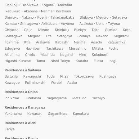
Kichijoji・Tachikawa・Koganei・Machida
Ikebukuro・Akabane・Nerima・Korakuen
Shinjuku・Nakano・Koenji・Takadanobaba
Shibuya・Meguro・Setagaya
Kamata・Shinagawa・Akihabara・Aoyama
Asakusa・Ueno・Toyosu
Chiyoda
Chuo
Minato
Shinjuku
Bunkyo
Taito
Sumida
Koto
Shinagawa
Meguro
Ota
Setagaya
Shibuya
Nakano
Suginami
Toshima
Kita
Arakawa
Itabashi
Nerima
Adachi
Katsushika
Edogawa
Hachiouji
Tachikawa
Musashino
Mitaka
Fuchu
Akishima
Chofu
Machida
Koganei
Hino
Kokubunji
Higashi-Kurume
Tama
Nishi-Tokyo
Kodaira
Fussa
Inagi
Résidences à Saitama
Saitama
Kawaguchi
Toda
Niiza
Tokorozawa
Koshigaya
Kawagoe
Fujimino-shi
Warabi
Asaka
Résidences à Chiba
Ichikawa
Funabashi
Nagareyama
Matsudo
Yachiyo
Résidences à Kanagawa
Yokohama
Kawasaki
Sagamihara
Kamakura
Résidences à Aichi
Kariya
Résidences à Kyoto