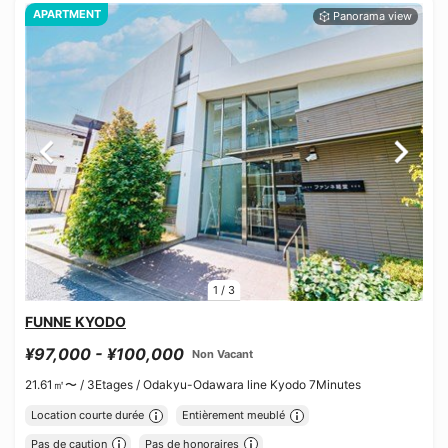
APARTMENT
1
/
3
FUNNE KYODO
¥97,000 - ¥100,000
Non Vacant
21.61㎡〜 /
3Etages /
Odakyu-Odawara line Kyodo 7Minutes
Location courte durée
Entièrement meublé
Pas de caution
Pas de honoraires