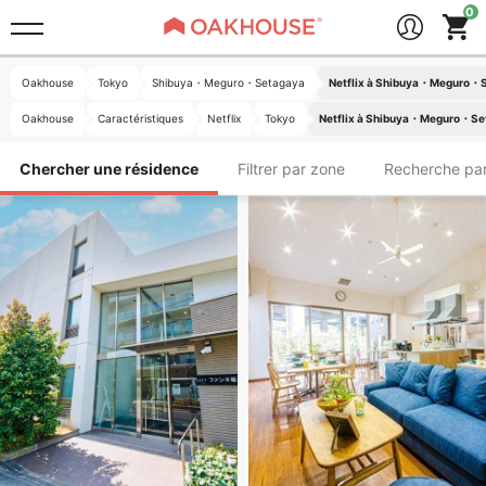
Oakhouse
Tokyo
Shibuya・Meguro・Setagaya
Netflix à Shibuya・Meguro・
Oakhouse
Caractéristiques
Netflix
Tokyo
Netflix à Shibuya・Meguro・Se
Chercher une résidence
Filtrer par zone
Recherche par