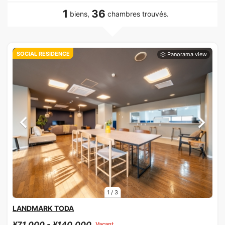
1
36
biens,
chambres trouvés.
SOCIAL RESIDENCE
1
/
3
LANDMARK TODA
¥71,000 - ¥140,000
Vacant