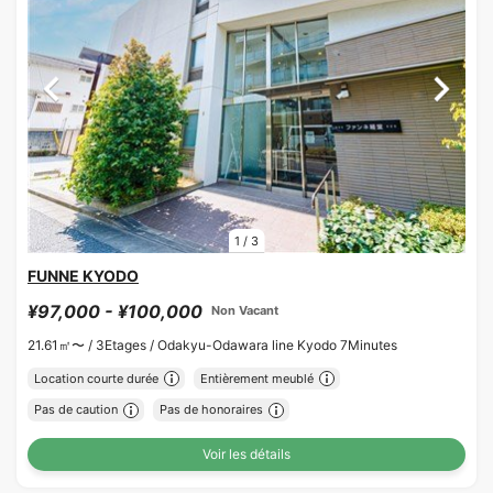
1
/
3
FUNNE KYODO
¥97,000 - ¥100,000
Non Vacant
21.61㎡〜 /
3Etages /
Odakyu-Odawara line Kyodo 7Minutes
Location courte durée
Entièrement meublé
Pas de caution
Pas de honoraires
Voir les détails