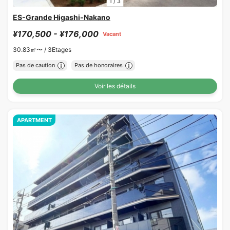
1
/
3
ES-Grande Higashi-Nakano
¥170,500 - ¥176,000
Vacant
30.83㎡〜 /
3Etages
Pas de caution
Pas de honoraires
Voir les détails
APARTMENT