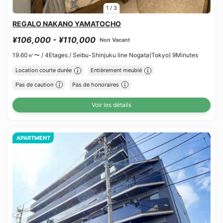
1
/
3
REGALO NAKANO YAMATOCHO
¥106,000 - ¥110,000
Non Vacant
19.60㎡〜 /
4Etages /
Seibu-Shinjuku line Nogata(Tokyo) 9Minutes
Location courte durée
Entièrement meublé
Pas de caution
Pas de honoraires
Voir les détails
APARTMENT