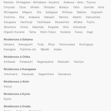
Kamata・Shinagawa・Akihabara・Aoyama
Asakusa・Ueno・Toyosu
Chiyoda
Chuo
Minato
Shinjuku
Bunkyo
Taito
Sumida
Koto
Shinagawa
Meguro
Ota
Setagaya
Shibuya
Nakano
Suginami
Toshima
Kita
Arakawa
Itabashi
Nerima
Adachi
Katsushika
Edogawa
Hachiouji
Tachikawa
Musashino
Mitaka
Fuchu
Akishima
Chofu
Machida
Koganei
Hino
Kokubunji
Higashi-Kurume
Tama
Nishi-Tokyo
Kodaira
Fussa
Inagi
Résidences à Saitama
Saitama
Kawaguchi
Toda
Niiza
Tokorozawa
Koshigaya
Kawagoe
Fujimino-shi
Warabi
Asaka
Résidences à Chiba
Ichikawa
Funabashi
Nagareyama
Matsudo
Yachiyo
Résidences à Kanagawa
Yokohama
Kawasaki
Sagamihara
Kamakura
Résidences à Aichi
Kariya
Résidences à Kyoto
Kyoto
Résidences à Osaka