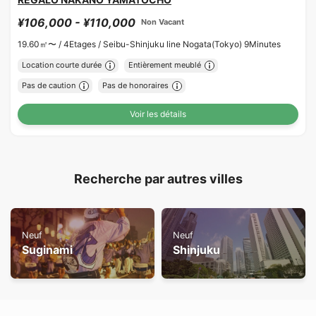
¥106,000 - ¥110,000
Non Vacant
19.60㎡〜 /
4Etages /
Seibu-Shinjuku line Nogata(Tokyo) 9Minutes
Location courte durée
Entièrement meublé
Pas de caution
Pas de honoraires
Voir les détails
Recherche par autres villes
Neuf
Neuf
Suginami
Shinjuku