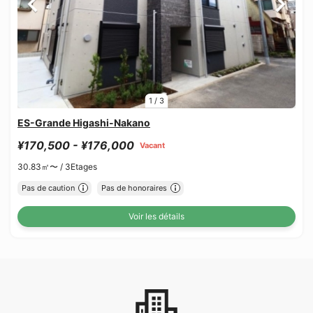
1
/
3
ES-Grande Higashi-Nakano
¥170,500 - ¥176,000
Vacant
30.83㎡〜 /
3Etages
Pas de caution
Pas de honoraires
Voir les détails