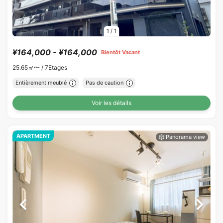
1
/
1
¥164,000 - ¥164,000
Bientôt Vacant
25.65㎡〜 /
7Etages
Entièrement meublé
Pas de caution
Voir les détails
APARTMENT