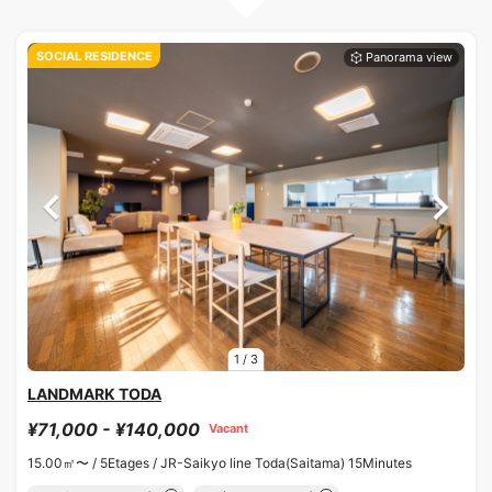
SOCIAL RESIDENCE
1
/
3
LANDMARK TODA
¥71,000 - ¥140,000
Vacant
15.00㎡〜 /
5Etages /
JR-Saikyo line Toda(Saitama) 15Minutes