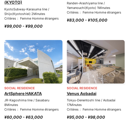
(KYOTO)
Randen-Arashiyama line /
Yamanouchi(Kyoto) 1Minutes
KyotoSubway-Karasuma line /
Critères： Femme Homme étrangers
Shijo(Kyotoshiei) 2Minutes
Critères： Femme Homme étrangers
¥83,000 - ¥105,000
¥99,000 - ¥99,000
SOCIAL RESIDENCE
SOCIAL RESIDENCE
ArtSphere HAKATA
Venus Aobadai
JR-Kagoshima line / Sasabaru
Tokyu-Denentoshi line / Aobadai
8Minutes
17Minutes
Critères： Femme Homme étrangers
Critères： Femme Homme étrangers
¥60,000 - ¥63,000
¥95,000 - ¥98,000