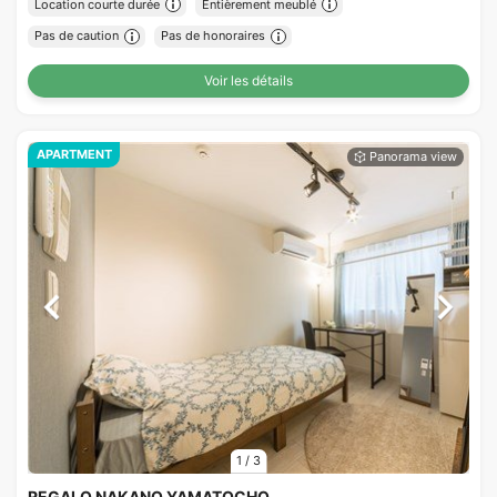
Location courte durée
Entièrement meublé
Pas de caution
Pas de honoraires
Voir les détails
APARTMENT
1
/
3
REGALO NAKANO YAMATOCHO