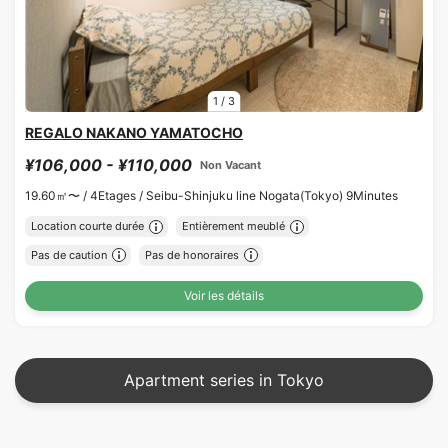
1
/
3
REGALO NAKANO YAMATOCHO
¥106,000 - ¥110,000
Non Vacant
19.60㎡〜 /
4Etages /
Seibu-Shinjuku line Nogata(Tokyo) 9Minutes
Location courte durée
Entièrement meublé
Pas de caution
Pas de honoraires
Voir les détails
Apartment series in Tokyo