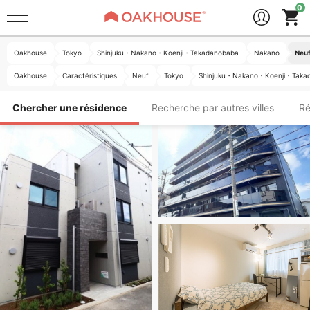
Oakhouse
Tokyo
Shinjuku・Nakano・Koenji・Takadanobaba
Nakano
Neuf
Oakhouse
Caractéristiques
Neuf
Tokyo
Shinjuku・Nakano・Koenji・Taka
Chercher une résidence
Recherche par autres villes
Ré