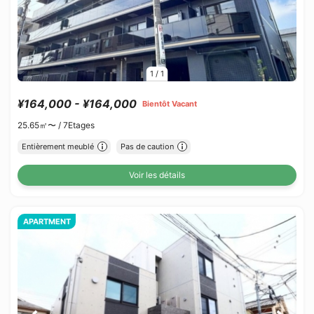
1
/
1
¥164,000 - ¥164,000
Bientôt Vacant
25.65㎡〜 /
7Etages
Entièrement meublé
Pas de caution
Voir les détails
APARTMENT