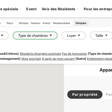
re spéciale
Event
Voix des Résidents
Pour les entrep
s
s
Tokyo
Tokyo
Shinjuku・Nakano・Koenji・Takadanobaba
Shinjuku・Nakano・Koenji・Takadanobaba
Shinjuku
Shinjuku
Type de chambres
Loyer
Taille
iaux&Critères]
Résidents étrangers autorisés
Pas de honoraires
[Type de chamb
mménagement]
Mois prochain
À partir du mois suivant
[Autre]
Entièrement meub
Appar
Par propriété
Pa
SOCIAL RESIDENCE