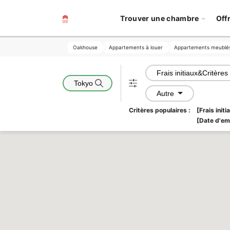
Trouver une chambre
Off
Oakhouse
Oakhouse
Appartements à louer
Appartements à louer
Appartements meublé
Appartements meublé
Frais initiaux&Critères
Tokyo
Autre
Critères populaires :
[Frais init
[Date d'e