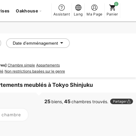
rises
Oakhouse
Assistant
Lang
Ma Page
Panier
Date d'emménagement
res]
Chambre simple
Appartements
lé
Non restrictions basées sur le genre
tements meublés à Tokyo Shinjuku
25
45
biens,
chambres trouvés.
Partager
r chambre
PROMOTED
PROMOTED
APART & SHAREHOUSE