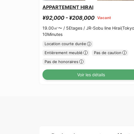
APPARTEMENT HIRAI
¥92,000 - ¥208,000
Vacant
19.00㎡〜 /
5Etages /
JR-Sobu line Hirai(Tokyo
10Minutes
Location courte durée
Entièrement meublé
Pas de caution
Pas de honoraires
Voir les détails