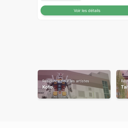
Voir les détails
Résidence pour les artistes
Rési
Koto
Tai