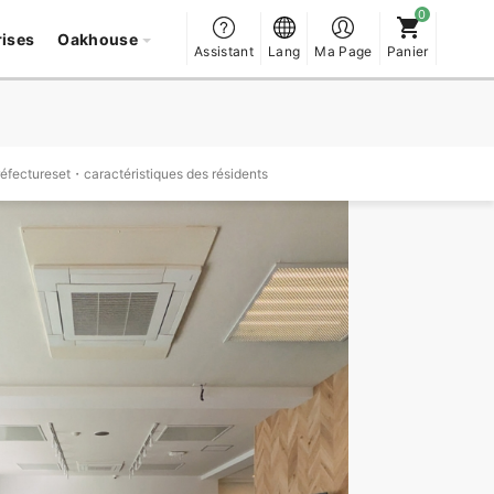
rises
Oakhouse
Assistant
Lang
Ma Page
Panier
réfectureset・caractéristiques des résidents