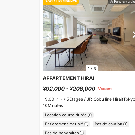
SOCIAL RESIDENCE
1
/
3
APPARTEMENT HIRAI
¥92,000 - ¥208,000
Vacant
19.00㎡〜 /
5Etages /
JR-Sobu line Hirai(Tokyo
10Minutes
Location courte durée
Entièrement meublé
Pas de caution
Pas de honoraires