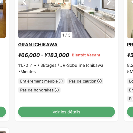
1
/
3
GRAN ICHIKAWA
P
¥66,000 - ¥183,000
¥5
Bientôt Vacant
11.70㎡〜 /
3Etages /
JR-Sobu line Ichikawa
8.
7Minutes
5M
Entièrement meublé
Pas de caution
L
Pas de honoraires
E
P
Voir les détails