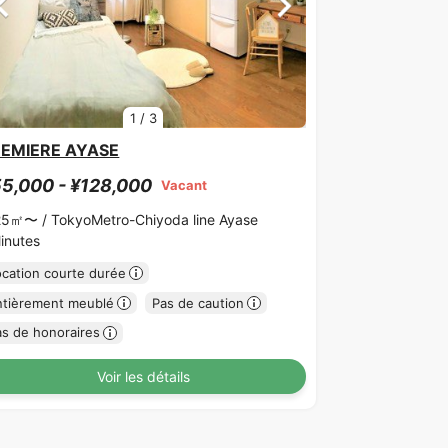
1
/
3
REMIERE AYASE
5,000 - ¥128,000
Vacant
25㎡〜 /
TokyoMetro-Chiyoda line Ayase
inutes
ocation courte durée
ntièrement meublé
Pas de caution
as de honoraires
Voir les détails