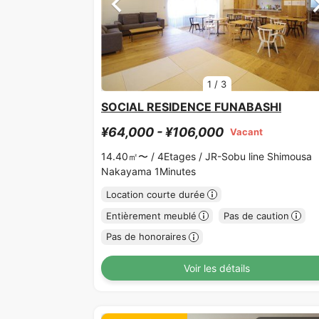
1
/
3
SOCIAL RESIDENCE FUNABASHI
¥64,000 - ¥106,000
Vacant
14.40㎡〜 /
4Etages /
JR-Sobu line Shimousa
Nakayama 1Minutes
Location courte durée
Entièrement meublé
Pas de caution
Pas de honoraires
Voir les détails