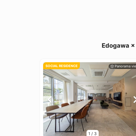
Edogawa × 
SOCIAL RESIDENCE
1
/
3