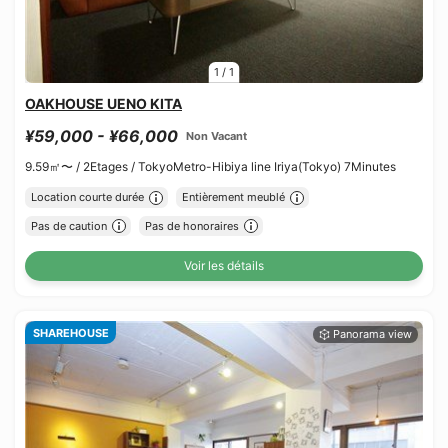
1
/
1
OAKHOUSE UENO KITA
¥59,000 - ¥66,000
Non Vacant
9.59㎡〜 /
2Etages /
TokyoMetro-Hibiya line Iriya(Tokyo) 7Minutes
Location courte durée
Entièrement meublé
Pas de caution
Pas de honoraires
Voir les détails
SHAREHOUSE