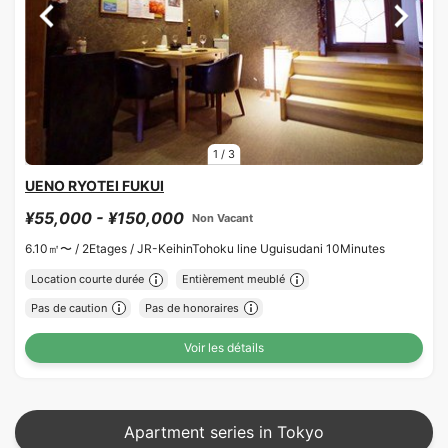
1
/
3
UENO RYOTEI FUKUI
¥55,000 - ¥150,000
Non Vacant
6.10㎡〜 /
2Etages /
JR-KeihinTohoku line Uguisudani 10Minutes
Location courte durée
Entièrement meublé
Pas de caution
Pas de honoraires
Voir les détails
Apartment series in Tokyo