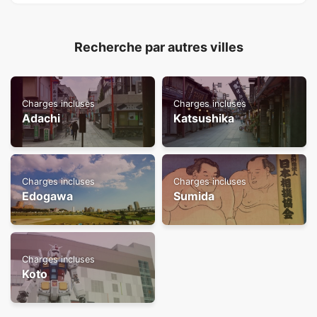
Recherche par autres villes
Charges incluses
Charges incluses
Adachi
Katsushika
Charges incluses
Charges incluses
Edogawa
Sumida
Charges incluses
Koto