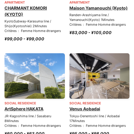
APARTMENT
APARTMENT
CHARMANT KOMORI
Maison Yamanouchi (Kyoto)
(KYOTO)
Randen-Arashiyama line /
Yamanouchi(Kyoto) 1Minutes
KyotoSubway-Karasuma line /
Critères： Femme Homme étrangers
Shijo(Kyotoshiei) 2Minutes
Critères： Femme Homme étrangers
¥83,000 - ¥105,000
¥99,000 - ¥99,000
SOCIAL RESIDENCE
SOCIAL RESIDENCE
ArtSphere HAKATA
Venus Aobadai
JR-Kagoshima line / Sasabaru
Tokyu-Denentoshi line / Aobadai
8Minutes
17Minutes
Critères： Femme Homme étrangers
Critères： Femme Homme étrangers
¥60,000 - ¥63,000
¥95,000 - ¥98,000