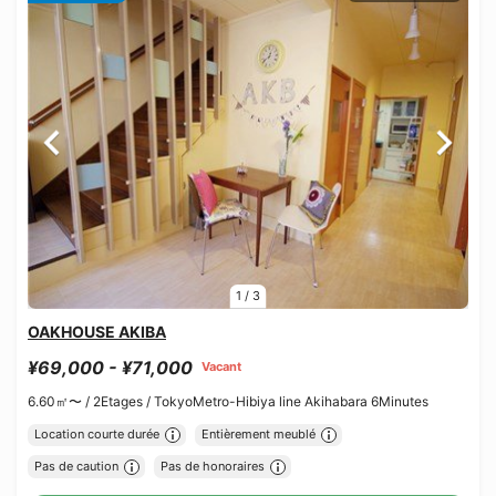
1
/
3
OAKHOUSE AKIBA
¥69,000 - ¥71,000
Vacant
6.60㎡〜 /
2Etages /
TokyoMetro-Hibiya line Akihabara 6Minutes
Location courte durée
Entièrement meublé
Pas de caution
Pas de honoraires