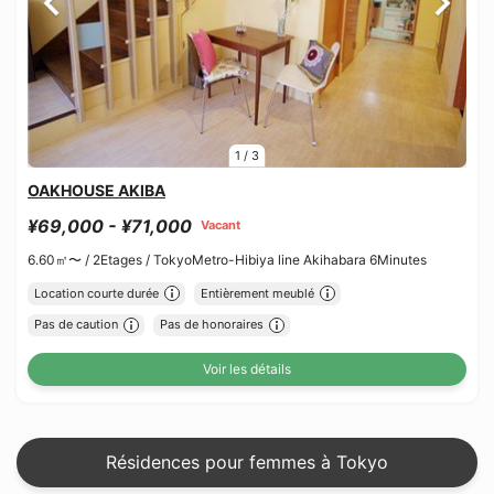
1
/
3
OAKHOUSE AKIBA
¥69,000 - ¥71,000
Vacant
6.60㎡〜 /
2Etages /
TokyoMetro-Hibiya line Akihabara 6Minutes
Location courte durée
Entièrement meublé
Pas de caution
Pas de honoraires
Voir les détails
Résidences pour femmes à Tokyo