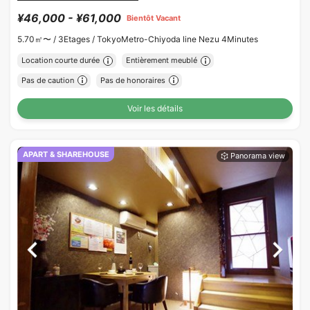
¥46,000 - ¥61,000
Bientôt Vacant
5.70㎡〜 /
3Etages /
TokyoMetro-Chiyoda line Nezu 4Minutes
Location courte durée
Entièrement meublé
Pas de caution
Pas de honoraires
Voir les détails
APART & SHAREHOUSE