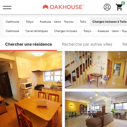
Oakhouse
Tokyo
Asakusa・Ueno・Toyosu
Taito
Charges incluses à Taito
Oakhouse
Caractéristiques
Charges incluses
Tokyo
Asakusa・Ueno・Toy
Chercher une résidence
Recherche par autres villes
Ré