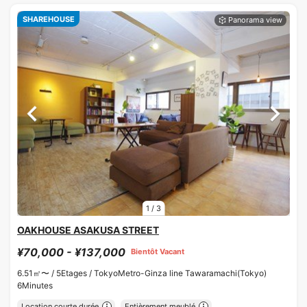
SHAREHOUSE
1
/
3
OAKHOUSE ASAKUSA STREET
¥70,000 - ¥137,000
Bientôt Vacant
6.51㎡〜 /
5Etages /
TokyoMetro-Ginza line Tawaramachi(Tokyo)
6Minutes
Location courte durée
Entièrement meublé