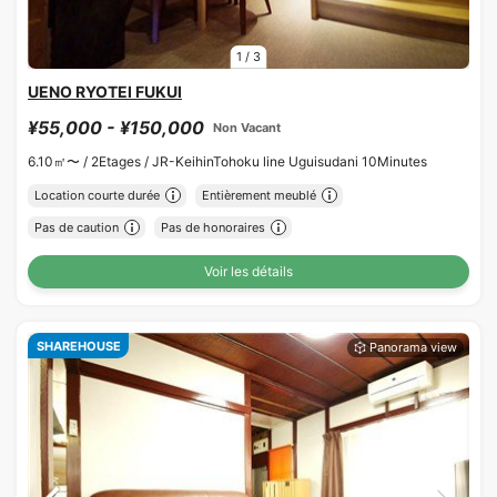
1
/
3
UENO RYOTEI FUKUI
¥55,000 - ¥150,000
Non Vacant
6.10㎡〜 /
2Etages /
JR-KeihinTohoku line Uguisudani 10Minutes
Location courte durée
Entièrement meublé
Pas de caution
Pas de honoraires
Voir les détails
SHAREHOUSE