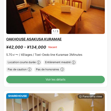
1
/
3
OAKHOUSE ASAKUSA KURAMAE
¥42,000 - ¥134,000
Vacant
5.70㎡〜 /
4Etages /
Toei-Oedo line Kuramae 3Minutes
Location courte durée
Entièrement meublé
Pas de caution
Pas de honoraires
Voir les détails
SHAREHOUSE