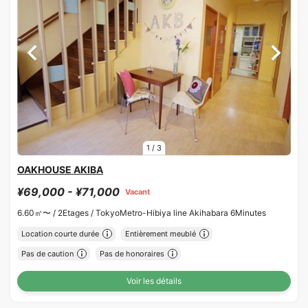
1
/
3
OAKHOUSE AKIBA
¥69,000 - ¥71,000
Vacant
6.60㎡〜 /
2Etages /
TokyoMetro-Hibiya line Akihabara 6Minutes
Location courte durée
Entièrement meublé
Pas de caution
Pas de honoraires
Voir les détails