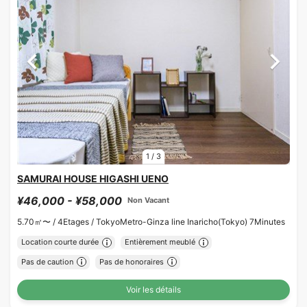
1
/
3
SAMURAI HOUSE HIGASHI UENO
¥46,000 - ¥58,000
Non Vacant
5.70㎡〜 /
4Etages /
TokyoMetro-Ginza line Inaricho(Tokyo) 7Minutes
Location courte durée
Entièrement meublé
Pas de caution
Pas de honoraires
Voir les détails