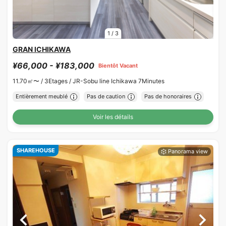
1
/
3
GRAN ICHIKAWA
¥66,000 - ¥183,000
Bientôt Vacant
11.70㎡〜 /
3Etages /
JR-Sobu line Ichikawa 7Minutes
Entièrement meublé
Pas de caution
Pas de honoraires
Voir les détails
SHAREHOUSE