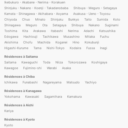
Ikebukuro・Akabane・Nerima・Korakuen
Shinjuku・Nakano・Koenji・Takadanobaba
Shibuya・Meguro・Setagaya
Kamata・Shinagawa・Akihabara・Aoyama
Asakusa・Ueno・Toyosu
Chiyoda
Chuo
Minato
Shinjuku
Bunkyo
Taito
Sumida
Koto
Shinagawa
Meguro
Ota
Setagaya
Shibuya
Nakano
Suginami
Toshima
Kita
Arakawa
Itabashi
Nerima
Adachi
Katsushika
Edogawa
Hachiouji
Tachikawa
Musashino
Mitaka
Fuchu
Akishima
Chofu
Machida
Koganei
Hino
Kokubunji
Higashi-Kurume
Tama
Nishi-Tokyo
Kodaira
Fussa
Inagi
Résidences à Saitama
Saitama
Kawaguchi
Toda
Niiza
Tokorozawa
Koshigaya
Kawagoe
Fujimino-shi
Warabi
Asaka
Résidences à Chiba
Ichikawa
Funabashi
Nagareyama
Matsudo
Yachiyo
Résidences à Kanagawa
Yokohama
Kawasaki
Sagamihara
Kamakura
Résidences à Aichi
Kariya
Résidences à Kyoto
Kyoto