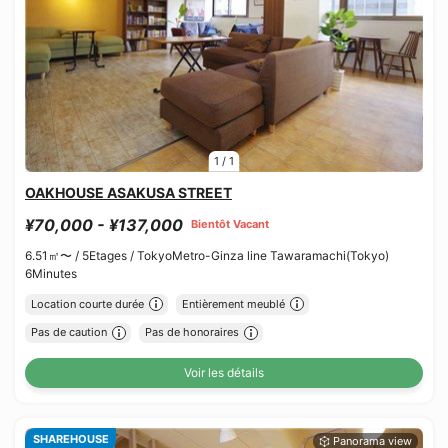
1
/
1
OAKHOUSE ASAKUSA STREET
¥70,000 - ¥137,000
Bientôt Vacant
6.51㎡〜 /
5Etages /
TokyoMetro-Ginza line Tawaramachi(Tokyo)
6Minutes
Location courte durée
Entièrement meublé
Pas de caution
Pas de honoraires
Voir les détails
SHAREHOUSE