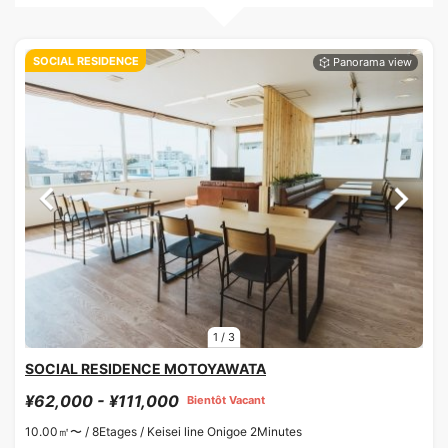
SOCIAL RESIDENCE
1
/
3
SOCIAL RESIDENCE MOTOYAWATA
¥62,000 - ¥111,000
Bientôt Vacant
10.00㎡〜 /
8Etages /
Keisei line Onigoe 2Minutes