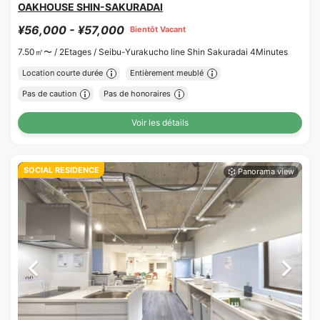
OAKHOUSE SHIN-SAKURADAI
¥56,000 - ¥57,000
Bientôt Vacant
7.50㎡〜 /
2Etages /
Seibu-Yurakucho line Shin Sakuradai 4Minutes
Location courte durée
Entièrement meublé
Pas de caution
Pas de honoraires
Voir les détails
SOCIAL RESIDENCE