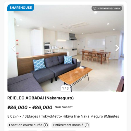
SHAREHOUSE
1
/
3
REIELEC AOBADAI (Nakameguro)
¥86,000 - ¥86,000
Non Vacant
8.02㎡〜 /
3Etages /
TokyoMetro-Hibiya line Naka Meguro 9Minutes
Location courte durée
Entièrement meublé