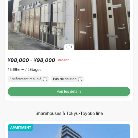
1
/
1
¥98,000 - ¥98,000
Vacant
15.66㎡〜 /
2Etages
Entièrement meublé
Pas de caution
Voir les détails
Sharehouses à Tokyu-Toyoko line
APARTMENT