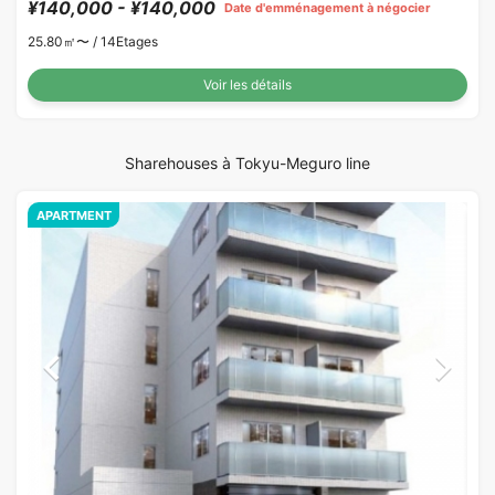
¥140,000 - ¥140,000
Date d'emménagement à négocier
25.80㎡〜 /
14Etages
Voir les détails
Sharehouses à Tokyu-Meguro line
APARTMENT