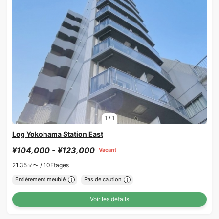
1
/
1
Log Yokohama Station East
¥104,000 - ¥123,000
Vacant
21.35㎡〜 /
10Etages
Entièrement meublé
Pas de caution
Voir les détails