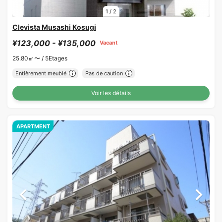
1
/
2
Clevista Musashi Kosugi
¥123,000 - ¥135,000
Vacant
25.80㎡〜 /
5Etages
Entièrement meublé
Pas de caution
Voir les détails
APARTMENT