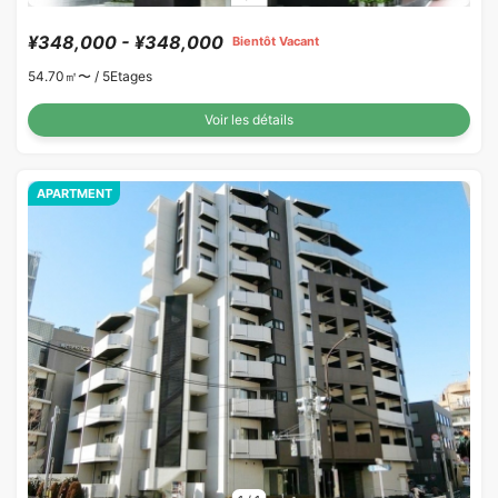
¥348,000 - ¥348,000
Bientôt Vacant
54.70㎡〜 /
5Etages
Voir les détails
APARTMENT