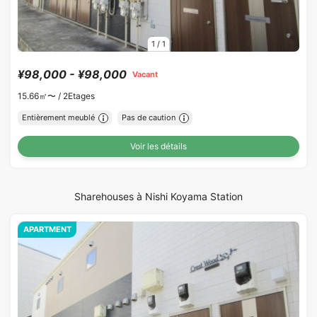
1
/
1
¥98,000 - ¥98,000
Vacant
15.66㎡〜 /
2Etages
Entièrement meublé
Pas de caution
Voir les détails
Sharehouses à Nishi Koyama Station
APARTMENT