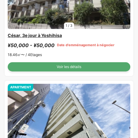
1
/
3
César, 3e jour à Yoshihisa
¥50,000 - ¥50,000
Date d'emménagement à négocier
18.46㎡〜 /
4Etages
Voir les détails
APARTMENT