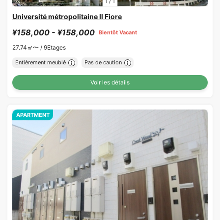
1
/
1
Université métropolitaine Il Fiore
¥158,000 - ¥158,000
Bientôt Vacant
27.74㎡〜 /
9Etages
Entièrement meublé
Pas de caution
Voir les détails
APARTMENT