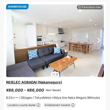
SHAREHOUSE
1
/
3
REIELEC AOBADAI (Nakameguro)
¥86,000 - ¥86,000
Non Vacant
8.02㎡〜 /
3Etages /
TokyoMetro-Hibiya line Naka Meguro 9Minutes
Location courte durée
Entièrement meublé