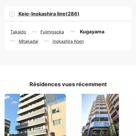
Keio-Inokashira line(286)
Kugayama
Takaido
Fujimigaoka
Mitakadai
Inokashira Koen
Résidences vues récemment