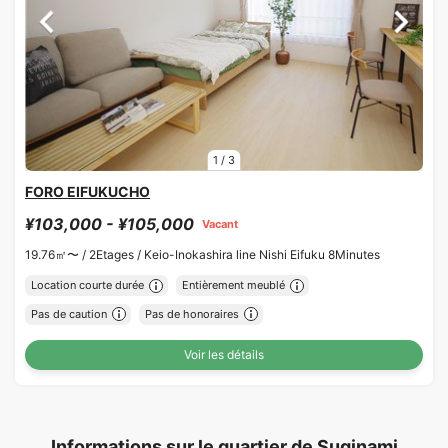
1
/
3
FORO EIFUKUCHO
¥103,000 - ¥105,000
Vacant
19.76㎡〜 /
2Etages /
Keio-Inokashira line Nishi Eifuku 8Minutes
Location courte durée
Entièrement meublé
Pas de caution
Pas de honoraires
Voir les détails
Informations sur le quartier de Suginami