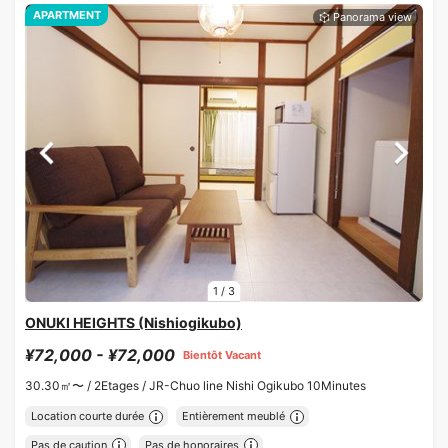
APARTMENT
1
/
3
ONUKI HEIGHTS (Nishiogikubo)
¥72,000 - ¥72,000
Bientôt Vacant
30.30㎡〜 /
2Etages /
JR-Chuo line Nishi Ogikubo 10Minutes
Location courte durée
Entièrement meublé
Pas de caution
Pas de honoraires