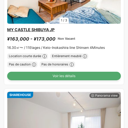
1
/
3
MY CASTLE SHIBUYA JP
¥163,000 - ¥173,000
Non Vacant
16.30㎡〜 /
11Etages /
Keio-Inokashira line Shinsen 4Minutes
Location courte durée
Entièrement meublé
Pas de caution
Pas de honoraires
Voir les détails
SHAREHOUSE