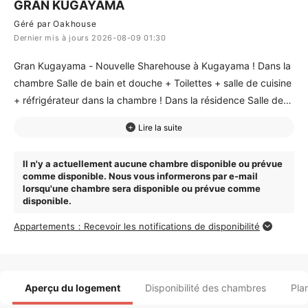
GRAN KUGAYAMA
Géré par Oakhouse
Dernier mis à jours 2026-08-09 01:30
Gran Kugayama - Nouvelle Sharehouse à Kugayama ! Dans la
chambre Salle de bain et douche + Toilettes + salle de cuisine
+ réfrigérateur dans la chambre ! Dans la résidence Salle de
sport + salle de cinéma + salle de cuisine + lounge ! Dans un
quartier calme à 7 minutes à pied de la station la plus proche !
13 miniutes jusque Shibuya. Possible de faire des courses
Il n'y a actuellement aucune chambre disponible ou prévue
jusqu'à minuit ! 24 chambres individuelles ! Réservez vite !
comme disponible. Nous vous informerons par e-mail
lorsqu'une chambre sera disponible ou prévue comme
disponible.
Appartements：Recevoir les notifications de disponibilité
Aperçu du logement
Disponibilité des chambres
Pla