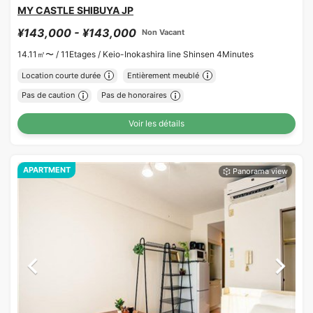
MY CASTLE SHIBUYA JP
¥143,000 - ¥143,000
Non Vacant
14.11㎡〜 /
11Etages /
Keio-Inokashira line Shinsen 4Minutes
Location courte durée
Entièrement meublé
Pas de caution
Pas de honoraires
Voir les détails
APARTMENT