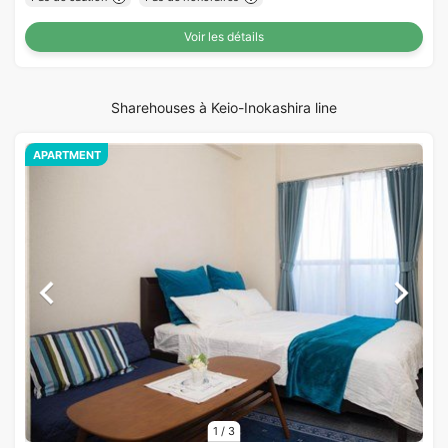
Voir les détails
Sharehouses à Keio-Inokashira line
APARTMENT
1
/
3