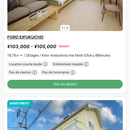
1
/
3
FORO EIFUKUCHO
¥103,000 - ¥105,000
Vacant
19.76㎡〜 /
2Etages /
Keio-Inokashira line Nishi Eifuku 8Minutes
Location courte durée
Entièrement meublé
Pas de caution
Pas de honoraires
Voir les détails
APARTMENT