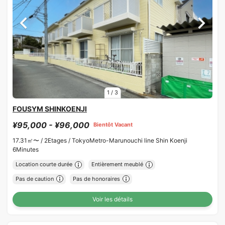
1
/
3
FOUSYM SHINKOENJI
¥95,000 - ¥96,000
Bientôt Vacant
17.31㎡〜 /
2Etages /
TokyoMetro-Marunouchi line Shin Koenji
6Minutes
Location courte durée
Entièrement meublé
Pas de caution
Pas de honoraires
Voir les détails