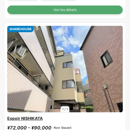
Voir les détails
SHAREHOUSE
1
/
1
Espoir NISHIKATA
¥72,000 - ¥90,000
Non Vacant