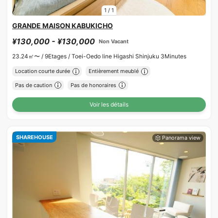
1
/
1
GRANDE MAISON KABUKICHO
¥130,000 - ¥130,000
Non Vacant
23.24㎡〜 /
9Etages /
Toei-Oedo line Higashi Shinjuku 3Minutes
Location courte durée
Entièrement meublé
Pas de caution
Pas de honoraires
Voir les détails
SHAREHOUSE