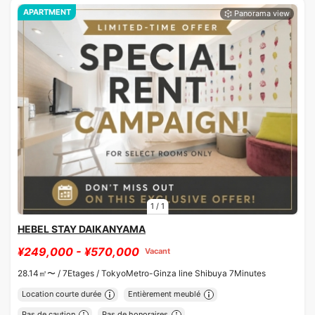
APARTMENT
1
/
1
HEBEL STAY DAIKANYAMA
¥249,000 - ¥570,000
Vacant
28.14㎡〜 /
7Etages /
TokyoMetro-Ginza line Shibuya 7Minutes
Location courte durée
Entièrement meublé
Pas de caution
Pas de honoraires