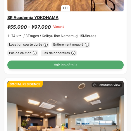
1
/
1
SR Academia YOKOHAMA
¥55,000 - ¥97,000
Vacant
11.74㎡〜 /
3Etages /
Keikyu line Namamugi 15Minutes
Location courte durée
Entièrement meublé
Pas de caution
Pas de honoraires
Voir les détails
SOCIAL RESIDENCE