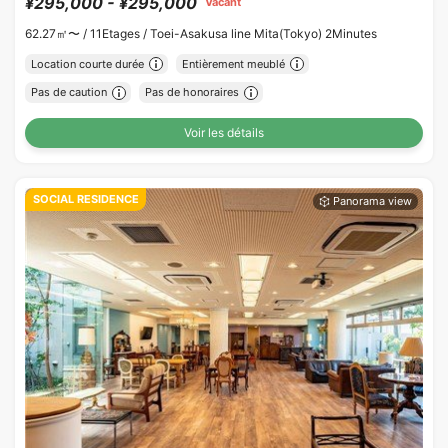
¥295,000 - ¥295,000
Vacant
62.27㎡〜 /
11Etages /
Toei-Asakusa line Mita(Tokyo) 2Minutes
Location courte durée
Entièrement meublé
Pas de caution
Pas de honoraires
Voir les détails
SOCIAL RESIDENCE