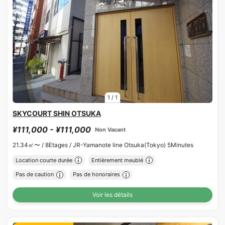
1
/
1
SKYCOURT SHIN OTSUKA
¥111,000 - ¥111,000
Non Vacant
21.34㎡〜 /
8Etages /
JR-Yamanote line Otsuka(Tokyo) 5Minutes
Location courte durée
Entièrement meublé
Pas de caution
Pas de honoraires
Voir les détails