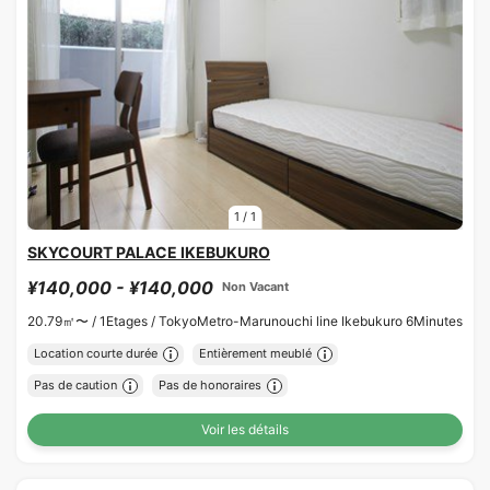
1
/
1
SKYCOURT PALACE IKEBUKURO
¥140,000 - ¥140,000
Non Vacant
20.79㎡〜 /
1Etages /
TokyoMetro-Marunouchi line Ikebukuro 6Minutes
Location courte durée
Entièrement meublé
Pas de caution
Pas de honoraires
Voir les détails