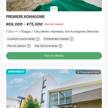
1
/
1
PREMIERE KOMAGOME
¥69,000 - ¥75,000
Bientôt Vacant
7.00㎡〜 /
7Etages /
TokyoMetro-Namboku line Komagome 5Minutes
Location courte durée
Entièrement meublé
Pas de caution
Pas de honoraires
Voir les détails
APARTMENT