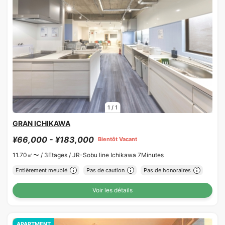
1
/
1
GRAN ICHIKAWA
¥66,000 - ¥183,000
Bientôt Vacant
11.70㎡〜 /
3Etages /
JR-Sobu line Ichikawa 7Minutes
Entièrement meublé
Pas de caution
Pas de honoraires
Voir les détails
APARTMENT