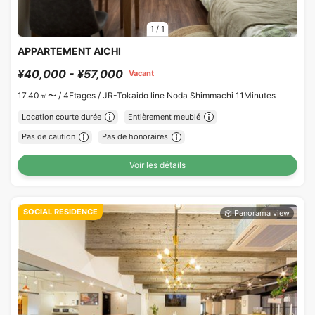
1
/
1
APPARTEMENT AICHI
¥40,000 - ¥57,000
Vacant
17.40㎡〜 /
4Etages /
JR-Tokaido line Noda Shimmachi 11Minutes
Location courte durée
Entièrement meublé
Pas de caution
Pas de honoraires
Voir les détails
SOCIAL RESIDENCE