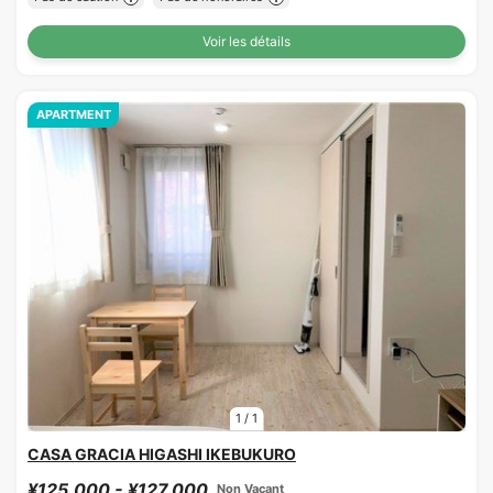
Voir les détails
APARTMENT
1
/
1
CASA GRACIA HIGASHI IKEBUKURO
¥125,000 - ¥127,000
Non Vacant