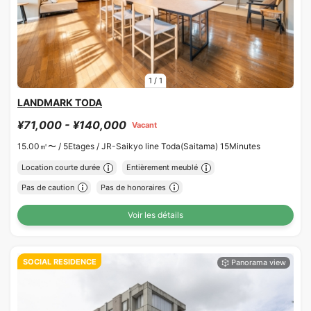
1
/
1
LANDMARK TODA
¥71,000 - ¥140,000
Vacant
15.00㎡〜 /
5Etages /
JR-Saikyo line Toda(Saitama) 15Minutes
Location courte durée
Entièrement meublé
Pas de caution
Pas de honoraires
Voir les détails
SOCIAL RESIDENCE