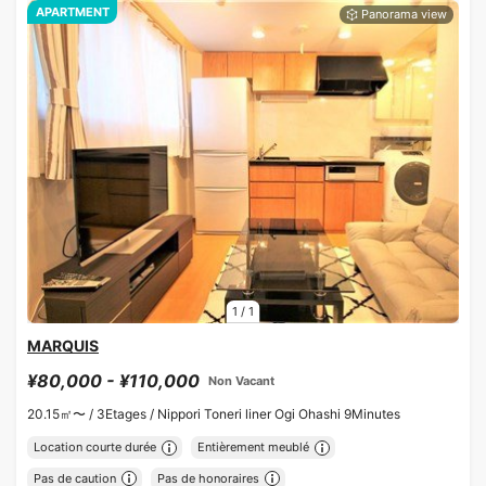
APARTMENT
1
/
1
MARQUIS
¥80,000 - ¥110,000
Non Vacant
20.15㎡〜 /
3Etages /
Nippori Toneri liner Ogi Ohashi 9Minutes
Location courte durée
Entièrement meublé
Pas de caution
Pas de honoraires