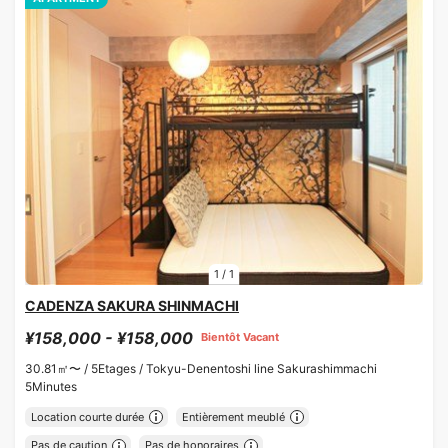
1
/
1
CADENZA SAKURA SHINMACHI
¥158,000 - ¥158,000
Bientôt Vacant
30.81㎡〜 /
5Etages /
Tokyu-Denentoshi line Sakurashimmachi
5Minutes
Location courte durée
Entièrement meublé
Pas de caution
Pas de honoraires