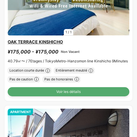
1
/
1
OAK TERRACE KINSHICHO
¥175,000 - ¥175,000
Non Vacant
40.79㎡〜 /
7Etages /
TokyoMetro-Hanzomon line Kinshicho 9Minutes
Location courte durée
Entièrement meublé
Pas de caution
Pas de honoraires
Voir les détails
APARTMENT