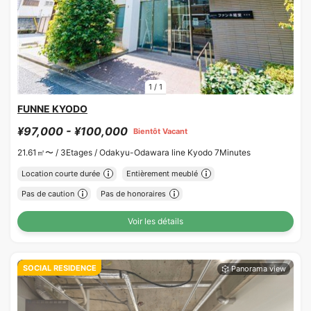
1
/
1
FUNNE KYODO
¥97,000 - ¥100,000
Bientôt Vacant
21.61㎡〜 /
3Etages /
Odakyu-Odawara line Kyodo 7Minutes
Location courte durée
Entièrement meublé
Pas de caution
Pas de honoraires
Voir les détails
SOCIAL RESIDENCE