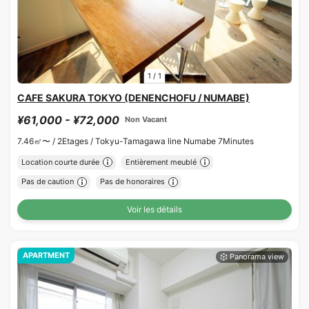
1
/
1
CAFE SAKURA TOKYO (DENENCHOFU / NUMABE)
¥61,000 - ¥72,000
Non Vacant
7.46㎡〜 /
2Etages /
Tokyu-Tamagawa line Numabe 7Minutes
Location courte durée
Entièrement meublé
Pas de caution
Pas de honoraires
Voir les détails
APARTMENT