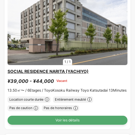
1
/
1
SOCIAL RESIDENCE NARITA (YACHIYO)
¥39,000 - ¥44,000
Vacant
13.50㎡〜 /
6Etages /
ToyoKosoku Railway Toyo Katsutadai 13Minutes
Location courte durée
Entièrement meublé
Pas de caution
Pas de honoraires
Voir les détails