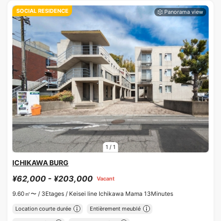
SOCIAL RESIDENCE
1
/
1
ICHIKAWA BURG
¥62,000 - ¥203,000
Vacant
9.60㎡〜 /
3Etages /
Keisei line Ichikawa Mama 13Minutes
Location courte durée
Entièrement meublé