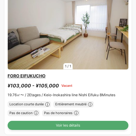
1
/
1
FORO EIFUKUCHO
¥103,000 - ¥105,000
Vacant
19.76㎡〜 /
2Etages /
Keio-Inokashira line Nishi Eifuku 8Minutes
Location courte durée
Entièrement meublé
Pas de caution
Pas de honoraires
Voir les détails