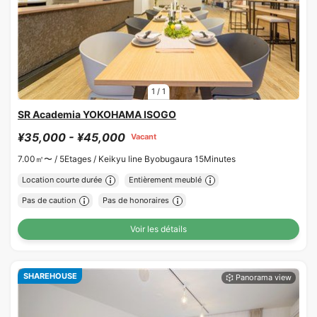
1
/
1
SR Academia YOKOHAMA ISOGO
¥35,000 - ¥45,000
Vacant
7.00㎡〜 /
5Etages /
Keikyu line Byobugaura 15Minutes
Location courte durée
Entièrement meublé
Pas de caution
Pas de honoraires
Voir les détails
SHAREHOUSE