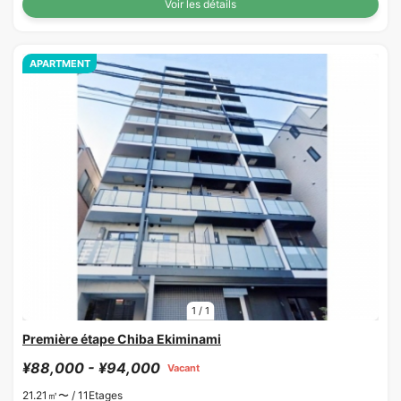
Voir les détails
APARTMENT
1
/
1
Première étape Chiba Ekiminami
¥88,000 - ¥94,000
Vacant
21.21㎡〜 /
11Etages