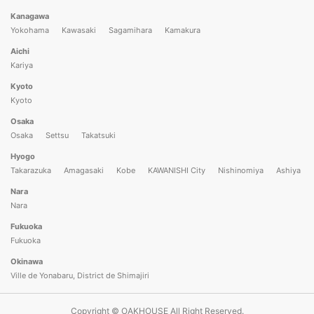
Kanagawa
Yokohama
Kawasaki
Sagamihara
Kamakura
Aichi
Kariya
Kyoto
Kyoto
Osaka
Osaka
Settsu
Takatsuki
Hyogo
Takarazuka
Amagasaki
Kobe
KAWANISHI City
Nishinomiya
Ashiya
Nara
Nara
Fukuoka
Fukuoka
Okinawa
Ville de Yonabaru, District de Shimajiri
Copyright © OAKHOUSE All Right Reserved.