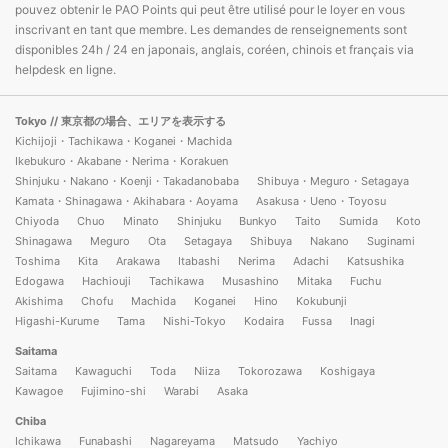
pouvez obtenir le PAO Points qui peut être utilisé pour le loyer en vous
inscrivant en tant que membre. Les demandes de renseignements sont
disponibles 24h / 24 en japonais, anglais, coréen, chinois et français via
helpdesk en ligne.
Tokyo
// 東京都の場合、エリアを表示する
Kichijoji・Tachikawa・Koganei・Machida
Ikebukuro・Akabane・Nerima・Korakuen
Shinjuku・Nakano・Koenji・Takadanobaba
Shibuya・Meguro・Setagaya
Kamata・Shinagawa・Akihabara・Aoyama
Asakusa・Ueno・Toyosu
Chiyoda
Chuo
Minato
Shinjuku
Bunkyo
Taito
Sumida
Koto
Shinagawa
Meguro
Ota
Setagaya
Shibuya
Nakano
Suginami
Toshima
Kita
Arakawa
Itabashi
Nerima
Adachi
Katsushika
Edogawa
Hachiouji
Tachikawa
Musashino
Mitaka
Fuchu
Akishima
Chofu
Machida
Koganei
Hino
Kokubunji
Higashi-Kurume
Tama
Nishi-Tokyo
Kodaira
Fussa
Inagi
Saitama
Saitama
Kawaguchi
Toda
Niiza
Tokorozawa
Koshigaya
Kawagoe
Fujimino-shi
Warabi
Asaka
Chiba
Ichikawa
Funabashi
Nagareyama
Matsudo
Yachiyo