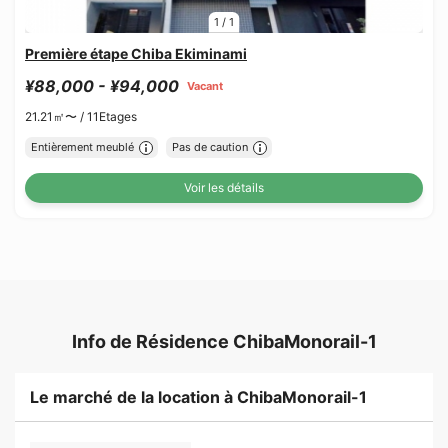
1
/
1
Première étape Chiba Ekiminami
¥88,000 - ¥94,000
Vacant
21.21㎡〜 /
11Etages
Entièrement meublé
Pas de caution
Voir les détails
Info de Résidence ChibaMonorail-1
Le marché de la location à ChibaMonorail-1