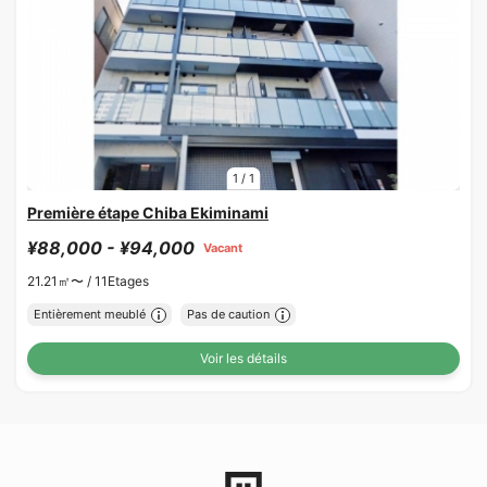
1
/
1
Première étape Chiba Ekiminami
¥88,000 - ¥94,000
Vacant
21.21㎡〜 /
11Etages
Entièrement meublé
Pas de caution
Voir les détails