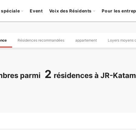
 spéciale
Event
Voix des Résidents
Pour les entre
ence
Résidences recommandées
appartement
Loyers moyens d
2
bres parmi
résidences à JR-Katam