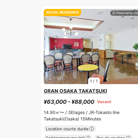
SOCIAL RESIDENCE
1
/
1
GRAN OSAKA TAKATSUKI
¥63,000 - ¥88,000
Vacant
14.90㎡〜 /
3Etages /
JR-Tokaido line
Takatsuki(Osaka) 15Minutes
Location courte durée
Entièrement meublé
Pas de caution