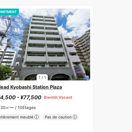
PARTMENT
1
/
1
lead Kyobashi Station Plaza
4,500 - ¥77,500
Bientôt Vacant
.30㎡〜 /
10Etages
ntièrement meublé
Pas de caution