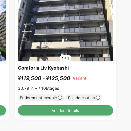
1
/
1
Comforia Liv Kyobashi
¥119,500 - ¥125,500
Vacant
30.79㎡〜 /
10Etages
Entièrement meublé
Pas de caution
Voir les détails