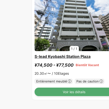
1
/
1
S-lead Kyobashi Station Plaza
¥74,500 - ¥77,500
Bientôt Vacant
20.30㎡〜 /
10Etages
Entièrement meublé
Pas de caution
Voir les détails