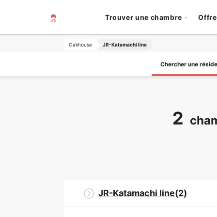
Trouver une chambre
Offre
Oakhouse
JR-Katamachi line
Chercher une résid
2
cham
JR-Katamachi line(2)