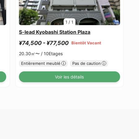
1
/
1
S-lead Kyobashi Station Plaza
¥74,500 - ¥77,500
Bientôt Vacant
20.30㎡〜 /
10Etages
Entièrement meublé
Pas de caution
Voir les détails