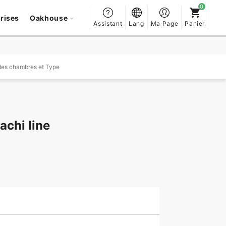
prises
Oakhouse
Assistant
Lang
Ma Page
Panier
es chambres et Type
achi line