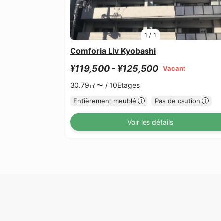
1
/
1
Comforia Liv Kyobashi
¥119,500 - ¥125,500
Vacant
30.79㎡〜 /
10Etages
Entièrement meublé
Pas de caution
Voir les détails