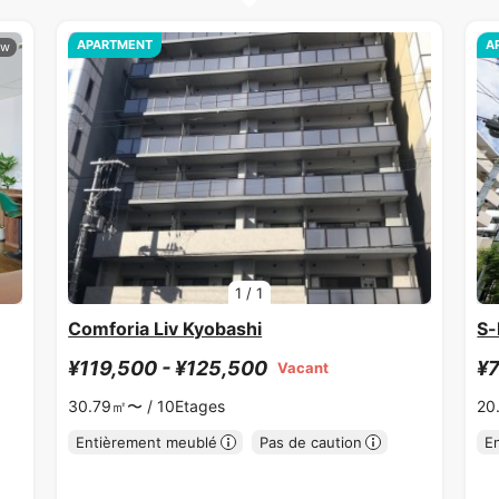
APARTMENT
A
1
/
1
Comforia Liv Kyobashi
S-
¥119,500 - ¥125,500
¥7
Vacant
30.79㎡〜 /
10Etages
20
Entièrement meublé
Pas de caution
E