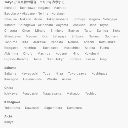
Tokyo
// 東京都の場合、エリアを表示する
Kichijoji・Tachikawa・Koganei・Machida
Ikebukuro・Akabane・Nerima・Korakuen
Shinjuku・Nakano・Koenji・Takadanobaba
Shibuya・Meguro・Setagaya
Kamata・Shinagawa・Akihabara・Aoyama
Asakusa・Ueno・Toyosu
Chiyoda
Chuo
Minato
Shinjuku
Bunkyo
Taito
Sumida
Koto
Shinagawa
Meguro
Ota
Setagaya
Shibuya
Nakano
Suginami
Toshima
Kita
Arakawa
Itabashi
Nerima
Adachi
Katsushika
Edogawa
Hachiouji
Tachikawa
Musashino
Mitaka
Fuchu
Akishima
Chofu
Machida
Koganei
Hino
Kokubunji
Higashi-Kurume
Tama
Nishi-Tokyo
Kodaira
Fussa
Inagi
Saitama
Saitama
Kawaguchi
Toda
Niiza
Tokorozawa
Koshigaya
Kawagoe
Fujimino-shi
Warabi
Asaka
Chiba
Ichikawa
Funabashi
Nagareyama
Matsudo
Yachiyo
Kanagawa
Yokohama
Kawasaki
Sagamihara
Kamakura
Aichi
Kariya