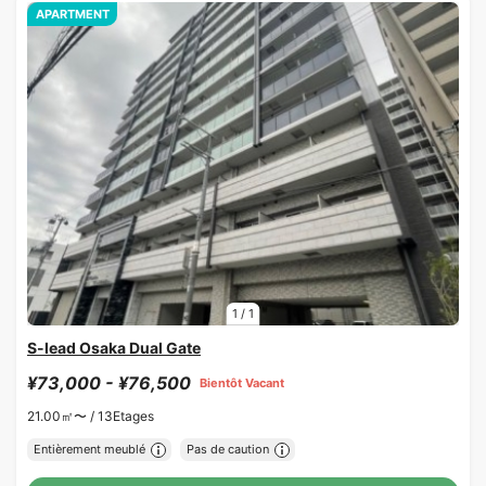
APARTMENT
1
/
1
S-lead Osaka Dual Gate
¥73,000 - ¥76,500
Bientôt Vacant
21.00㎡〜 /
13Etages
Entièrement meublé
Pas de caution