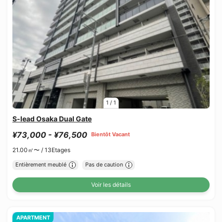
1
/
1
S-lead Osaka Dual Gate
¥73,000 - ¥76,500
Bientôt Vacant
21.00㎡〜 /
13Etages
Entièrement meublé
Pas de caution
Voir les détails
APARTMENT