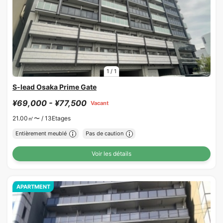
1
/
1
S-lead Osaka Prime Gate
¥69,000 - ¥77,500
Vacant
21.00㎡〜 /
13Etages
Entièrement meublé
Pas de caution
Voir les détails
APARTMENT