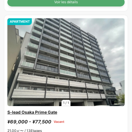
Voir les détails
APARTMENT
1
/
1
S-lead Osaka Prime Gate
¥69,000 - ¥77,500
Vacant
21.00㎡〜 /
13Etages