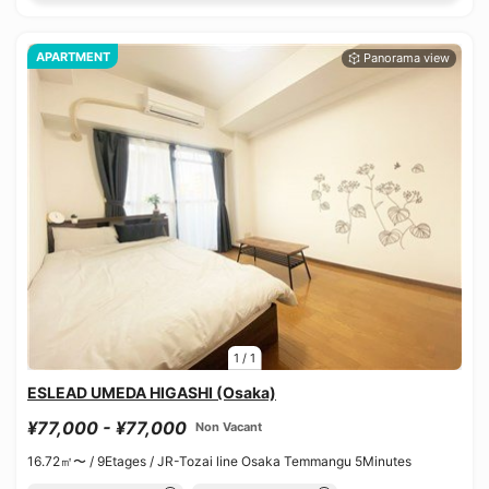
APARTMENT
1
/
1
ESLEAD UMEDA HIGASHI (Osaka)
¥77,000 - ¥77,000
Non Vacant
16.72㎡〜 /
9Etages /
JR-Tozai line Osaka Temmangu 5Minutes