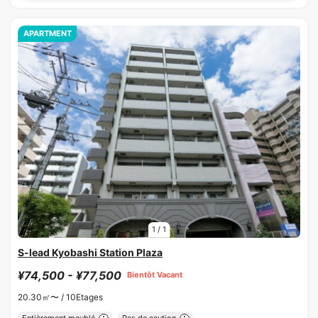
APARTMENT
1
/
1
S-lead Kyobashi Station Plaza
¥74,500 - ¥77,500
Bientôt Vacant
20.30㎡〜 /
10Etages