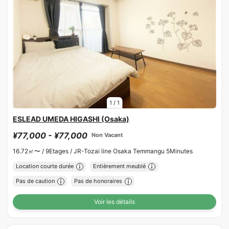
1
/
1
ESLEAD UMEDA HIGASHI (Osaka)
¥77,000 - ¥77,000
Non Vacant
16.72㎡〜 /
9Etages /
JR-Tozai line Osaka Temmangu 5Minutes
Location courte durée
Entièrement meublé
Pas de caution
Pas de honoraires
Voir les détails