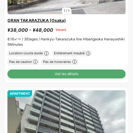
1
/
1
GRAN TAKARAZUKA (Osaka)
¥38,000 - ¥48,000
Vacant
8.16㎡〜 /
3Etages /
Hankyu-Takarazuka line Hibarigaoka Hanayashiki
5Minutes
Location courte durée
Entièrement meublé
Pas de caution
Pas de honoraires
Voir les détails
APARTMENT