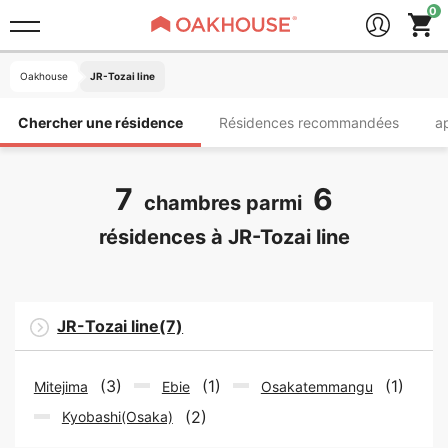
Oakhouse
JR-Tozai line
Chercher une résidence
Résidences recommandées
a
7
6
chambres parmi
résidences à JR-Tozai line
JR-Tozai line(7)
(3)
(1)
(1)
Mitejima
Ebie
Osakatemmangu
(2)
Kyobashi(Osaka)