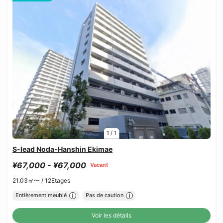
1
/
1
S-lead Noda-Hanshin Ekimae
¥67,000 - ¥67,000
Vacant
21.03㎡〜 /
12Etages
Entièrement meublé
Pas de caution
Voir les détails