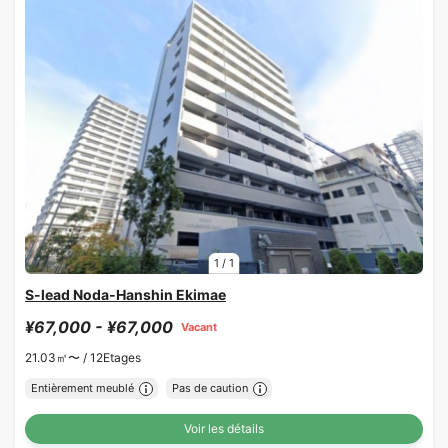
1
/
1
S-lead Noda-Hanshin Ekimae
¥67,000 - ¥67,000
Vacant
21.03㎡〜 /
12Etages
Entièrement meublé
Pas de caution
Voir les détails