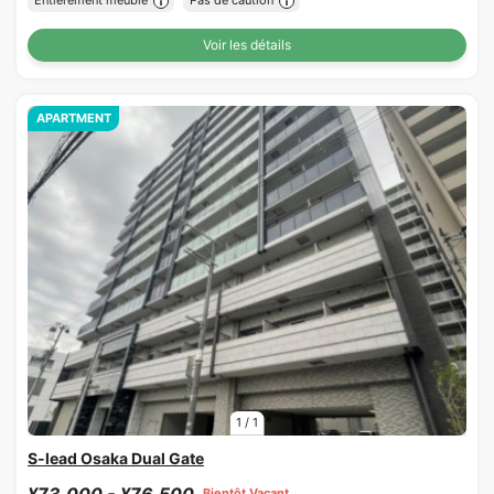
Entièrement meublé
Pas de caution
Voir les détails
APARTMENT
1
/
1
S-lead Osaka Dual Gate
¥73,000 - ¥76,500
Bientôt Vacant