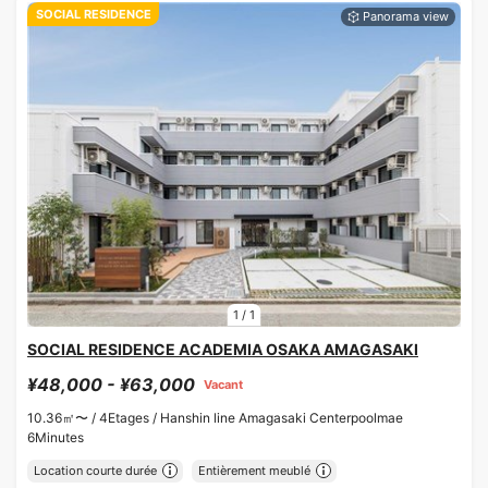
SOCIAL RESIDENCE
1
/
1
SOCIAL RESIDENCE ACADEMIA OSAKA AMAGASAKI
¥48,000 - ¥63,000
Vacant
10.36㎡〜 /
4Etages /
Hanshin line Amagasaki Centerpoolmae
6Minutes
Location courte durée
Entièrement meublé