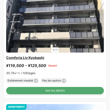
1
/
1
Comforia Liv Kyobashi
¥119,500 - ¥125,500
Vacant
30.79㎡〜 /
10Etages
Entièrement meublé
Pas de caution
Voir les détails
APARTMENT