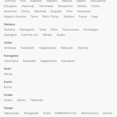
Toshima
Kita
Arakawa
Itabashi
Nerima
Adachi
Katsushika
Edogawa
Hachiouji
Tachikawa
Musashino
Mitaka
Fuchu
Akishima
Chofu
Machida
Koganei
Hino
Kokubunji
Higashi-Kurume
Tama
Nishi-Tokyo
Kodaira
Fussa
Inagi
Saitama
Saitama
Kawaguchi
Toda
Niiza
Tokorozawa
Koshigaya
Kawagoe
Fujimino-shi
Warabi
Asaka
Chiba
Ichikawa
Funabashi
Nagareyama
Matsudo
Yachiyo
Kanagawa
Yokohama
Kawasaki
Sagamihara
Kamakura
Aichi
Kariya
Kyoto
Kyoto
Osaka
Osaka
Settsu
Takatsuki
Hyogo
Takarazuka
Amagasaki
Kobe
KAWANISHI City
Nishinomiya
Ashiya