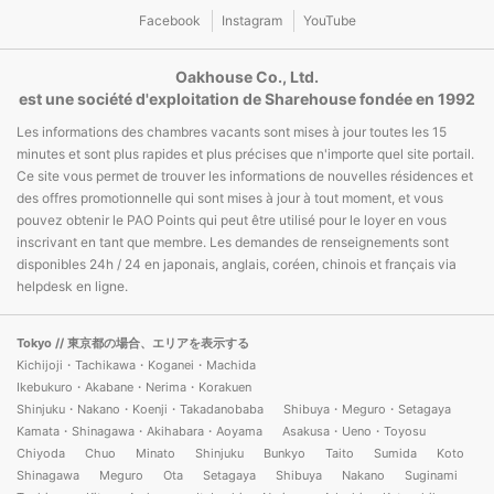
Facebook
Instagram
YouTube
Oakhouse Co., Ltd.
est une société d'exploitation de Sharehouse fondée en 1992
Les informations des chambres vacants sont mises à jour toutes les 15
minutes et sont plus rapides et plus précises que n'importe quel site portail.
Ce site vous permet de trouver les informations de nouvelles résidences et
des offres promotionnelle qui sont mises à jour à tout moment, et vous
pouvez obtenir le PAO Points qui peut être utilisé pour le loyer en vous
inscrivant en tant que membre. Les demandes de renseignements sont
disponibles 24h / 24 en japonais, anglais, coréen, chinois et français via
helpdesk en ligne.
Tokyo
// 東京都の場合、エリアを表示する
Kichijoji・Tachikawa・Koganei・Machida
Ikebukuro・Akabane・Nerima・Korakuen
Shinjuku・Nakano・Koenji・Takadanobaba
Shibuya・Meguro・Setagaya
Kamata・Shinagawa・Akihabara・Aoyama
Asakusa・Ueno・Toyosu
Chiyoda
Chuo
Minato
Shinjuku
Bunkyo
Taito
Sumida
Koto
Shinagawa
Meguro
Ota
Setagaya
Shibuya
Nakano
Suginami