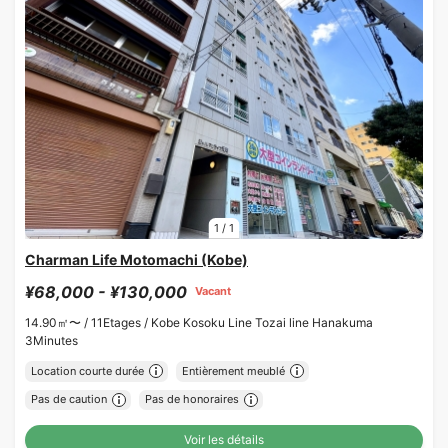
1
/
1
Charman Life Motomachi (Kobe)
¥68,000 - ¥130,000
Vacant
14.90㎡〜 /
11Etages /
Kobe Kosoku Line Tozai line Hanakuma
3Minutes
Location courte durée
Entièrement meublé
Pas de caution
Pas de honoraires
Voir les détails