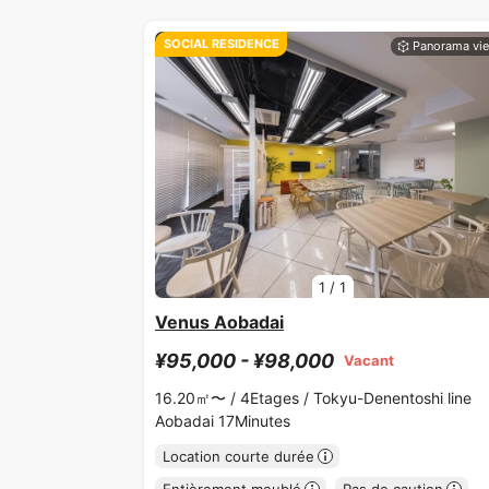
SOCIAL RESIDENCE
1
/
1
Venus Aobadai
¥95,000 - ¥98,000
Vacant
16.20㎡〜 /
4Etages /
Tokyu-Denentoshi line
Aobadai 17Minutes
Location courte durée
Entièrement meublé
Pas de caution