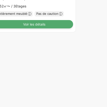
.52㎡〜 /
3Etages
ntièrement meublé
Pas de caution
Voir les détails