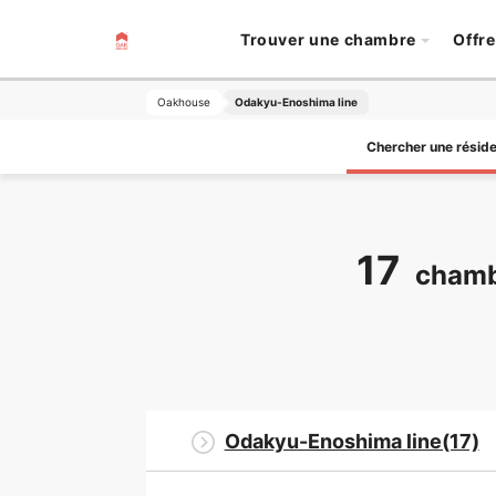
Trouver une chambre
Offre
Oakhouse
Odakyu-Enoshima line
Chercher une résid
17
chamb
Odakyu-Enoshima line(17)