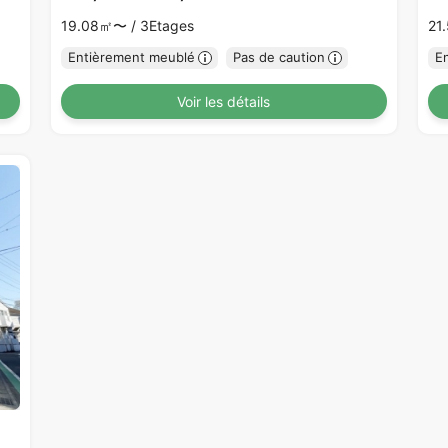
19.08㎡〜 /
3Etages
21
Entièrement meublé
Pas de caution
E
Voir les détails