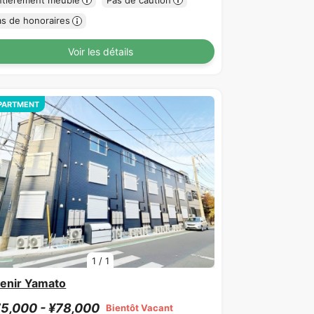
as de honoraires
Voir les détails
PARTMENT
1
/
1
enir Yamato
5,000 - ¥78,000
Bientôt Vacant