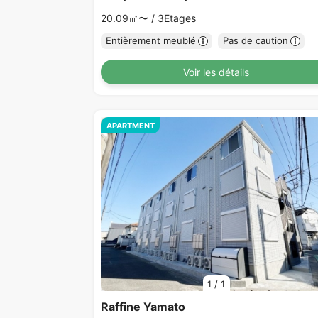
20.09㎡〜 /
3Etages
Entièrement meublé
Pas de caution
Voir les détails
APARTMENT
1
/
1
Raffine Yamato