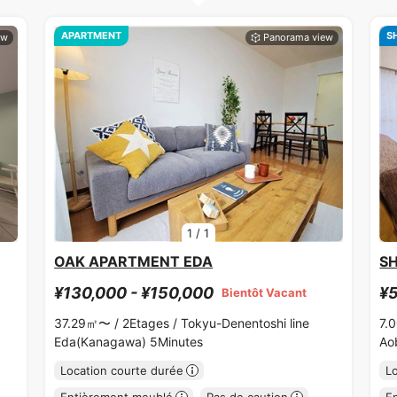
APARTMENT
S
1
/
1
OAK APARTMENT EDA
S
¥130,000 - ¥150,000
¥5
Bientôt Vacant
37.29㎡〜 /
2Etages /
Tokyu-Denentoshi line
7.
Eda(Kanagawa) 5Minutes
Ao
Location courte durée
L
Entièrement meublé
Pas de caution
E