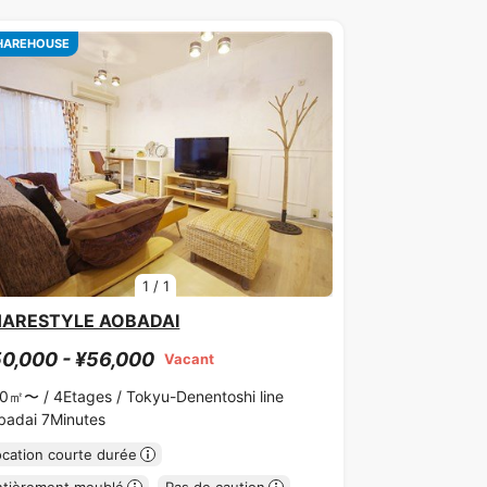
HAREHOUSE
1
/
1
HARESTYLE AOBADAI
0,000 - ¥56,000
Vacant
00㎡〜 /
4Etages /
Tokyu-Denentoshi line
badai 7Minutes
ocation courte durée
ntièrement meublé
Pas de caution