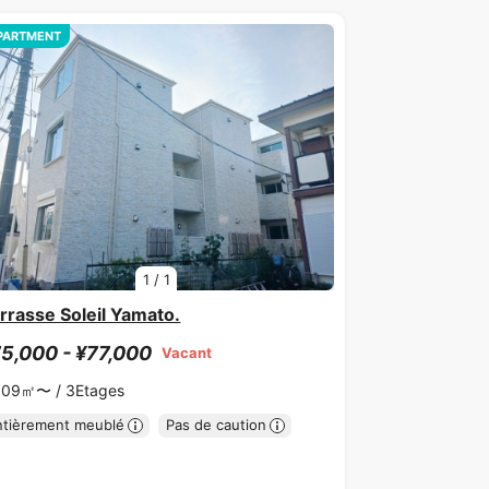
PARTMENT
1
/
1
rrasse Soleil Yamato.
5,000 - ¥77,000
Vacant
.09㎡〜 /
3Etages
ntièrement meublé
Pas de caution