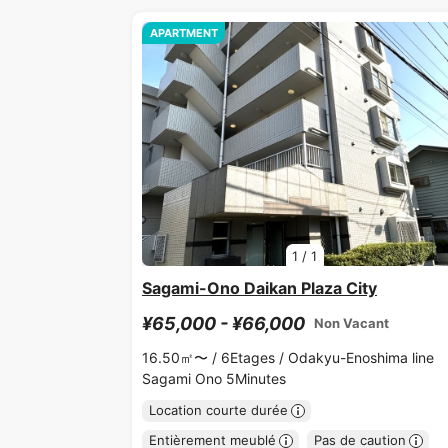
APARTMENT
1
/
1
Sagami-Ono Daikan Plaza City
¥65,000 - ¥66,000
Non Vacant
16.50㎡〜 /
6Etages /
Odakyu-Enoshima line
Sagami Ono 5Minutes
Location courte durée
Entièrement meublé
Pas de caution