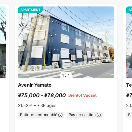
APARTMENT
A
1
/
1
Avenir Yamato
Te
¥75,000 - ¥78,000
¥7
Bientôt Vacant
21.52㎡〜 /
3Etages
20
Entièrement meublé
Pas de caution
E