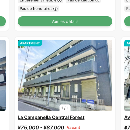
Pas de honoraires
P
Voir les détails
APARTMENT
A
1
/
1
La Campanella Central Forest
Av
¥75,000 - ¥87,000
¥7
Vacant