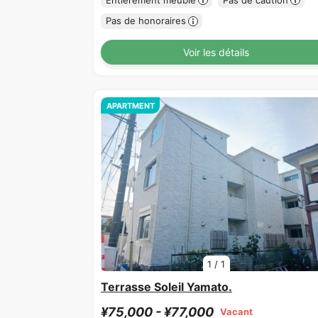
Pas de honoraires
Voir les détails
APARTMENT
1
/
1
Terrasse Soleil Yamato.
¥75,000 - ¥77,000
Vacant