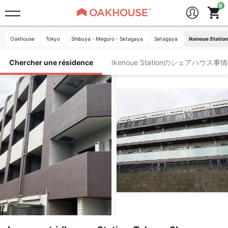
Oakhouse
Tokyo
Shibuya・Meguro・Setagaya
Setagaya
Ikenoue Station
Chercher une résidence
Ikenoue Stationのシェアハウス事