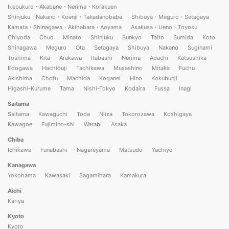
Ikebukuro・Akabane・Nerima・Korakuen
Shinjuku・Nakano・Koenji・Takadanobaba
Shibuya・Meguro・Setagaya
Kamata・Shinagawa・Akihabara・Aoyama
Asakusa・Ueno・Toyosu
Chiyoda
Chuo
Minato
Shinjuku
Bunkyo
Taito
Sumida
Koto
Shinagawa
Meguro
Ota
Setagaya
Shibuya
Nakano
Suginami
Toshima
Kita
Arakawa
Itabashi
Nerima
Adachi
Katsushika
Edogawa
Hachiouji
Tachikawa
Musashino
Mitaka
Fuchu
Akishima
Chofu
Machida
Koganei
Hino
Kokubunji
Higashi-Kurume
Tama
Nishi-Tokyo
Kodaira
Fussa
Inagi
Saitama
Saitama
Kawaguchi
Toda
Niiza
Tokorozawa
Koshigaya
Kawagoe
Fujimino-shi
Warabi
Asaka
Chiba
Ichikawa
Funabashi
Nagareyama
Matsudo
Yachiyo
Kanagawa
Yokohama
Kawasaki
Sagamihara
Kamakura
Aichi
Kariya
Kyoto
Kyoto