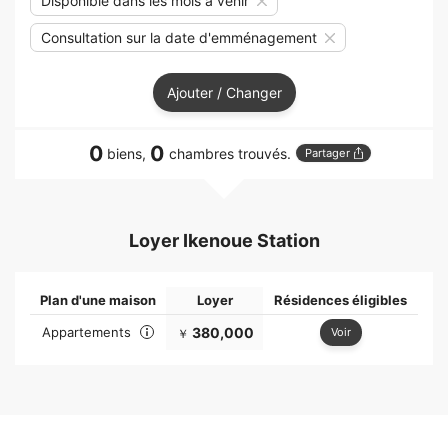
Disponible dans les mois à venir
Consultation sur la date d'emménagement
Ajouter / Changer
0
0
biens,
chambres trouvés.
Partager
Loyer Ikenoue Station
Plan d'une maison
Loyer
Résidences éligibles
Appartements
380,000
Voir
￥