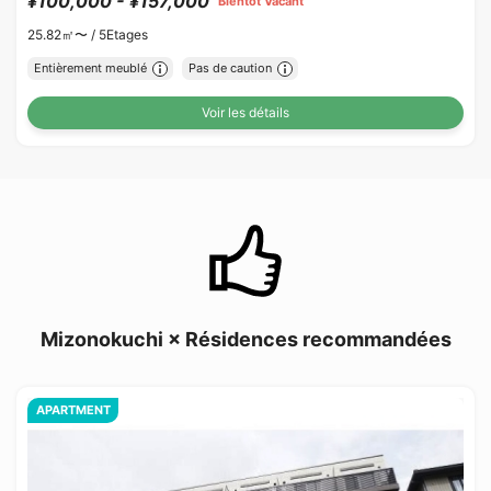
¥100,000 - ¥157,000
Bientôt Vacant
25.82㎡〜 /
5Etages
Entièrement meublé
Pas de caution
Voir les détails
Mizonokuchi × Résidences recommandées
APARTMENT