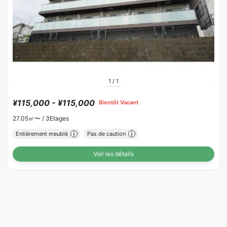
1
/
1
¥115,000 - ¥115,000
Bientôt Vacant
27.05㎡〜 /
3Etages
Entièrement meublé
Pas de caution
Voir les détails