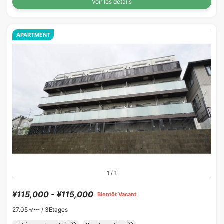
Voir les détails
APARTMENT
1
/
1
¥115,000 - ¥115,000
Bientôt Vacant
27.05㎡〜 /
3Etages