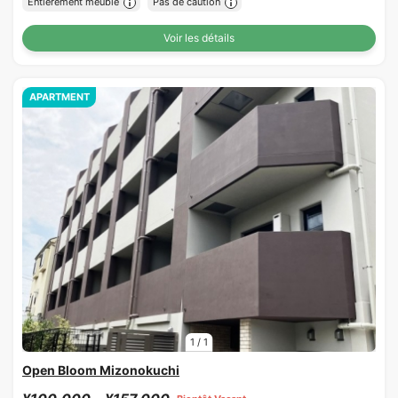
Entièrement meublé
Pas de caution
Voir les détails
APARTMENT
1
/
1
Open Bloom Mizonokuchi