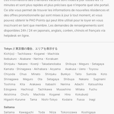
minutes et sont plus rapides et plus précises que n'importe quel site portail.
Ce site vous permet de trouver les informations de nouvelles résidences et
des offres promotionnelle qui sont mises à jour à tout moment, et vous
pouvez obtenir le PAO Points qui peut être utilisé pour le loyer en vous
inscrivant en tant que membre. Les demandes de renseignements sont
disponibles 24h / 24 en japonais, anglais, coréen, chinois et français via
helpdesk en ligne.
Tokyo
// 東京都の場合、エリアを表示する
Kichijoji・Tachikawa・Koganei・Machida
Ikebukuro・Akabane・Nerima・Korakuen
Shinjuku・Nakano・Koenji・Takadanobaba
Shibuya・Meguro・Setagaya
Kamata・Shinagawa・Akihabara・Aoyama
Asakusa・Ueno・Toyosu
Chiyoda
Chuo
Minato
Shinjuku
Bunkyo
Taito
Sumida
Koto
Shinagawa
Meguro
Ota
Setagaya
Shibuya
Nakano
Suginami
Toshima
Kita
Arakawa
Itabashi
Nerima
Adachi
Katsushika
Edogawa
Hachiouji
Tachikawa
Musashino
Mitaka
Fuchu
Akishima
Chofu
Machida
Koganei
Hino
Kokubunji
Higashi-Kurume
Tama
Nishi-Tokyo
Kodaira
Fussa
Inagi
Saitama
Saitama
Kawaguchi
Toda
Niiza
Tokorozawa
Koshigaya