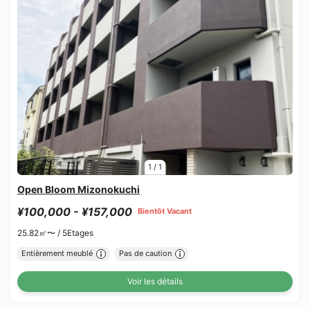
1
/
1
Open Bloom Mizonokuchi
¥100,000 - ¥157,000
Bientôt Vacant
25.82㎡〜 /
5Etages
Entièrement meublé
Pas de caution
Voir les détails