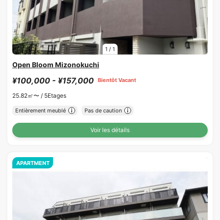
1
/
1
Open Bloom Mizonokuchi
¥100,000 - ¥157,000
Bientôt Vacant
25.82㎡〜 /
5Etages
Entièrement meublé
Pas de caution
Voir les détails
APARTMENT