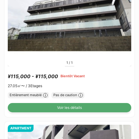
1
/
1
¥115,000 - ¥115,000
Bientôt Vacant
27.05㎡〜 /
3Etages
Entièrement meublé
Pas de caution
Voir les détails
APARTMENT