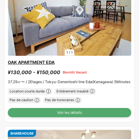
1
/
1
OAK APARTMENT EDA
¥130,000 - ¥150,000
Bientôt Vacant
37.29㎡〜 /
2Etages /
Tokyu-Denentoshi line Eda(Kanagawa) 5Minutes
Location courte durée
Entièrement meublé
Pas de caution
Pas de honoraires
Voir les détails
SHAREHOUSE