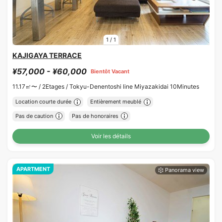
1
/
1
KAJIGAYA TERRACE
¥57,000 - ¥60,000
Bientôt Vacant
11.17㎡〜 /
2Etages /
Tokyu-Denentoshi line Miyazakidai 10Minutes
Location courte durée
Entièrement meublé
Pas de caution
Pas de honoraires
Voir les détails
APARTMENT