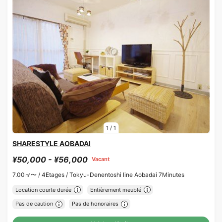
1
/
1
SHARESTYLE AOBADAI
¥50,000 - ¥56,000
Vacant
7.00㎡〜 /
4Etages /
Tokyu-Denentoshi line Aobadai 7Minutes
Location courte durée
Entièrement meublé
Pas de caution
Pas de honoraires