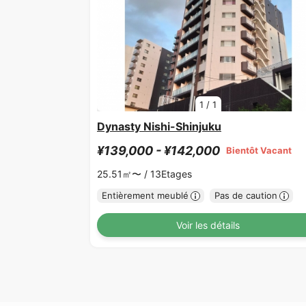
1
/
1
Dynasty Nishi-Shinjuku
¥139,000 - ¥142,000
Bientôt Vacant
25.51㎡〜 /
13Etages
Entièrement meublé
Pas de caution
Voir les détails