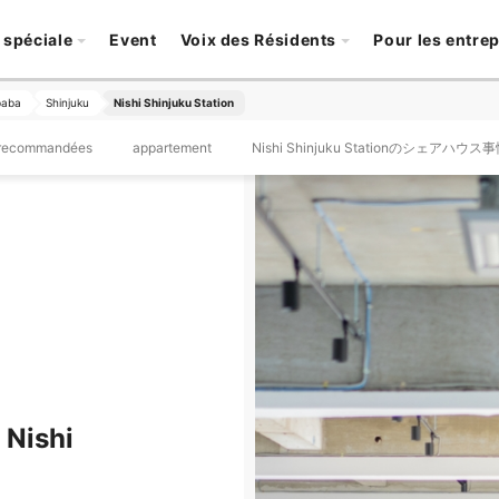
 spéciale
Event
Voix des Résidents
Pour les entre
baba
Shinjuku
Nishi Shinjuku Station
 recommandées
appartement
Nishi Shinjuku Stationのシェアハウス
 Nishi