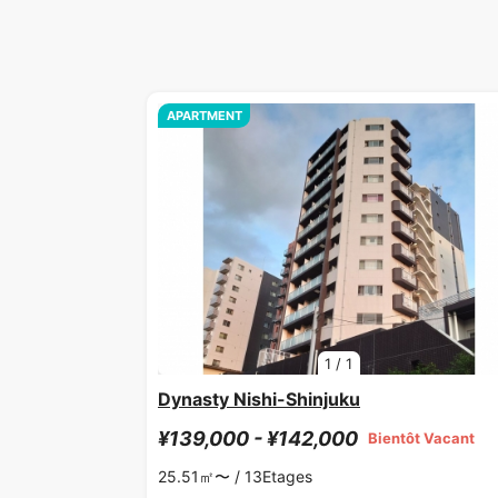
APARTMENT
1
/
1
Dynasty Nishi-Shinjuku
¥139,000 - ¥142,000
Bientôt Vacant
25.51㎡〜 /
13Etages