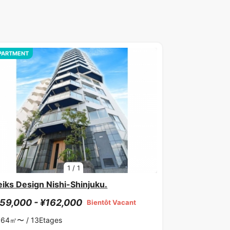
PARTMENT
1
/
1
iks Design Nishi-Shinjuku.
59,000 - ¥162,000
Bientôt Vacant
.64㎡〜 /
13Etages