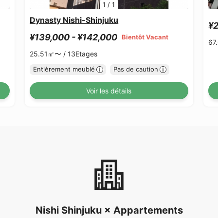
1
/
1
Dynasty Nishi-Shinjuku
¥2
¥139,000 - ¥142,000
Bientôt Vacant
67
25.51㎡〜 /
13Etages
Entièrement meublé
Pas de caution
Voir les détails
Nishi Shinjuku × Appartements