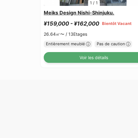
1
/
1
Meiks Design Nishi-Shinjuku.
¥159,000 - ¥162,000
Bientôt Vacant
26.64㎡〜 /
13Etages
Entièrement meublé
Pas de caution
Voir les détails