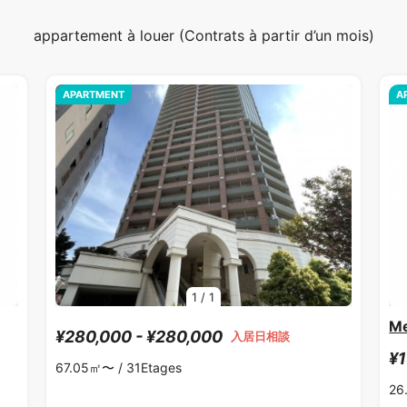
appartement à louer (Contrats à partir d’un mois)
APARTMENT
A
1
/
1
Me
¥280,000 - ¥280,000
入居日相談
¥1
67.05㎡〜 /
31Etages
26