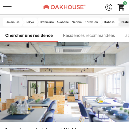
Oakhouse
Tokyo
Ikebukuro・Akabane・Nerima・Korakuen
Itabashi
Nishi
Chercher une résidence
Résidences recommandées
a