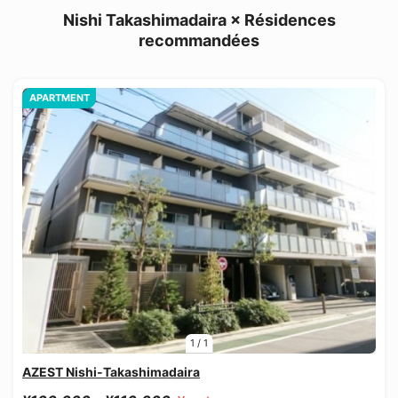
Nishi Takashimadaira × Résidences
recommandées
APARTMENT
1
/
1
AZEST Nishi-Takashimadaira