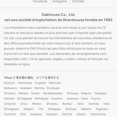
Facebook
Instagram
YouTube
Oakhouse Co., Ltd.
est une société d'exploitation de Sharehouse fondée en 1992
Les informations des chambres vacants sont mises à jour toutes les 15
minutes et sont plus rapides et plus précises que n'importe quel site portail.
Ce site vous permet de trouver les informations de nouvelles résidences et
des offres promotionnelle qui sont mises à jour à tout moment, et vous
pouvez obtenir le PAO Points qui peut être utilisé pour le loyer en vous
inscrivant en tant que membre. Les demandes de renseignements sont
disponibles 24h / 24 en japonais, anglais, coréen, chinois et français via
helpdesk en ligne.
Tokyo
// 東京都の場合、エリアを表示する
Kichijoji・Tachikawa・Koganei・Machida
Ikebukuro・Akabane・Nerima・Korakuen
Shinjuku・Nakano・Koenji・Takadanobaba
Shibuya・Meguro・Setagaya
Kamata・Shinagawa・Akihabara・Aoyama
Asakusa・Ueno・Toyosu
Chiyoda
Chuo
Minato
Shinjuku
Bunkyo
Taito
Sumida
Koto
Shinagawa
Meguro
Ota
Setagaya
Shibuya
Nakano
Suginami
Toshima
Kita
Arakawa
Itabashi
Nerima
Adachi
Katsushika