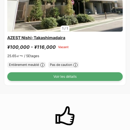
1
/
1
AZEST Nishi-Takashimadaira
¥100,000 - ¥116,000
Vacant
25.65㎡〜 /
5Etages
Entièrement meublé
Pas de caution
Voir les détails