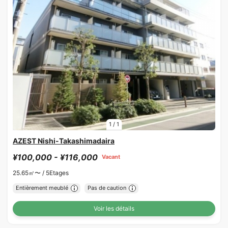
1
/
1
AZEST Nishi-Takashimadaira
¥100,000 - ¥116,000
Vacant
25.65㎡〜 /
5Etages
Entièrement meublé
Pas de caution
Voir les détails