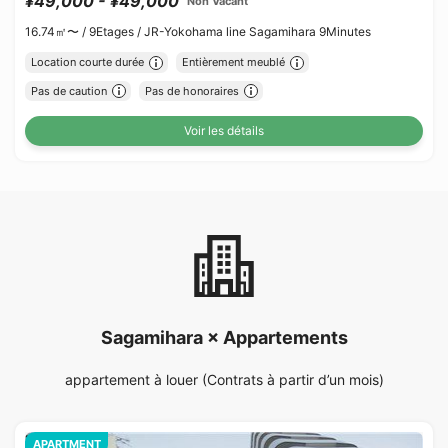
¥49,000 - ¥49,000
Non Vacant
16.74㎡〜 /
9Etages /
JR-Yokohama line Sagamihara 9Minutes
Location courte durée
Entièrement meublé
Pas de caution
Pas de honoraires
Voir les détails
Sagamihara × Appartements
appartement à louer (Contrats à partir d’un mois)
APARTMENT