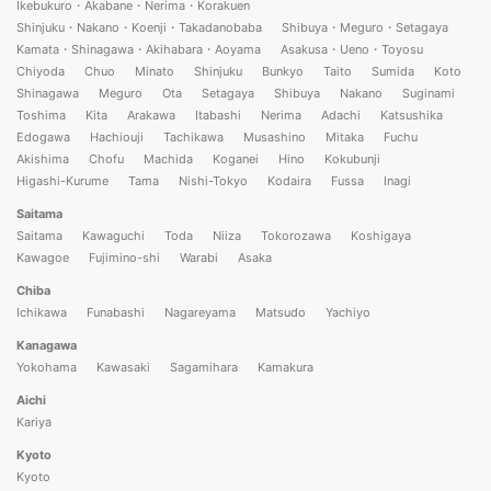
Ikebukuro・Akabane・Nerima・Korakuen
Shinjuku・Nakano・Koenji・Takadanobaba
Shibuya・Meguro・Setagaya
Kamata・Shinagawa・Akihabara・Aoyama
Asakusa・Ueno・Toyosu
Chiyoda
Chuo
Minato
Shinjuku
Bunkyo
Taito
Sumida
Koto
Shinagawa
Meguro
Ota
Setagaya
Shibuya
Nakano
Suginami
Toshima
Kita
Arakawa
Itabashi
Nerima
Adachi
Katsushika
Edogawa
Hachiouji
Tachikawa
Musashino
Mitaka
Fuchu
Akishima
Chofu
Machida
Koganei
Hino
Kokubunji
Higashi-Kurume
Tama
Nishi-Tokyo
Kodaira
Fussa
Inagi
Saitama
Saitama
Kawaguchi
Toda
Niiza
Tokorozawa
Koshigaya
Kawagoe
Fujimino-shi
Warabi
Asaka
Chiba
Ichikawa
Funabashi
Nagareyama
Matsudo
Yachiyo
Kanagawa
Yokohama
Kawasaki
Sagamihara
Kamakura
Aichi
Kariya
Kyoto
Kyoto