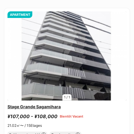
APARTMENT
1
/
1
Stage Grande Sagamihara
¥107,000 - ¥108,000
Bientôt Vacant
21.02㎡〜 /
15Etages