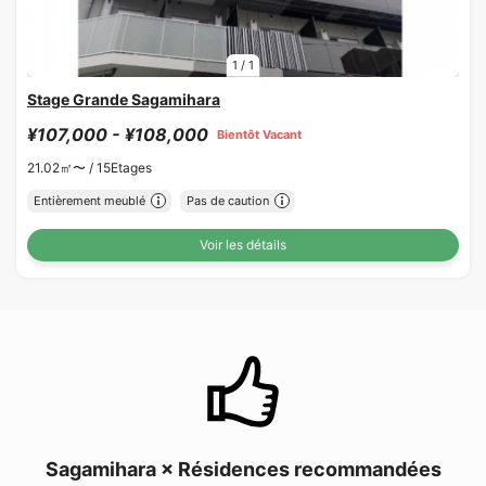
1
/
1
Stage Grande Sagamihara
¥107,000 - ¥108,000
Bientôt Vacant
21.02㎡〜 /
15Etages
Entièrement meublé
Pas de caution
Voir les détails
Sagamihara × Résidences recommandées