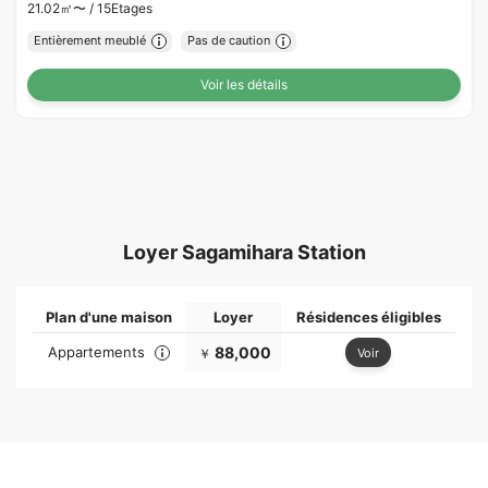
21.02㎡〜 /
15Etages
Entièrement meublé
Pas de caution
Voir les détails
Loyer Sagamihara Station
Plan d'une maison
Loyer
Résidences éligibles
Appartements
88,000
Voir
￥