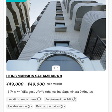
1
/
1
LIONS MANSION SAGAMIHARA 8
¥49,000 - ¥49,000
Non Vacant
16.74㎡〜 /
9Etages /
JR-Yokohama line Sagamihara 9Minutes
Location courte durée
Entièrement meublé
Pas de caution
Pas de honoraires