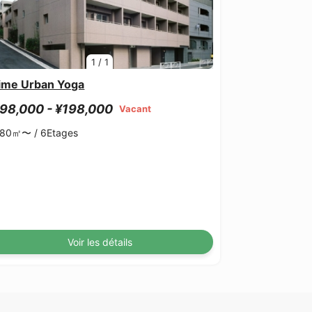
1
/
1
ime Urban Yoga
98,000 - ¥198,000
Vacant
.80㎡〜 /
6Etages
Voir les détails