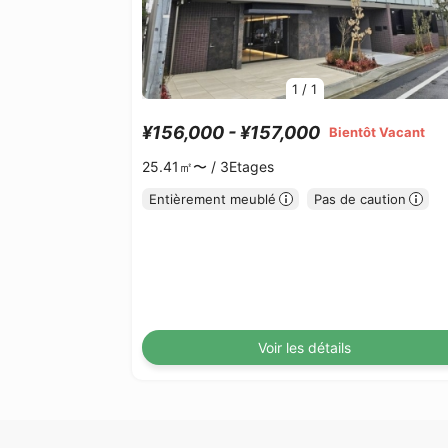
1
/
1
¥156,000 - ¥157,000
Bientôt Vacant
25.41㎡〜 /
3Etages
Entièrement meublé
Pas de caution
Voir les détails