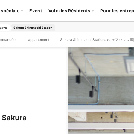
 spéciale
Event
Voix des Résidents
Pour les entre
gaya
Sakura Shimmachi Station
ommandées
appartement
Sakura Shimmachi Stationのシェアハウス
à Sakura