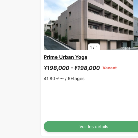
1
/
1
Prime Urban Yoga
¥198,000 - ¥198,000
Vacant
41.80㎡〜 /
6Etages
Voir les détails