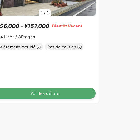
1
/
1
56,000 - ¥157,000
Bientôt Vacant
.41㎡〜 /
3Etages
ntièrement meublé
Pas de caution
Voir les détails