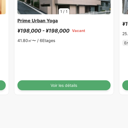
1
/
1
Prime Urban Yoga
¥1
¥198,000 - ¥198,000
Vacant
25
41.80㎡〜 /
6Etages
E
Voir les détails