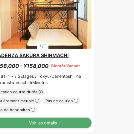
1
/
1
ADENZA SAKURA SHINMACHI
58,000 - ¥158,000
Bientôt Vacant
.81㎡〜 /
5Etages /
Tokyu-Denentoshi line
kurashimmachi 5Minutes
ocation courte durée
ntièrement meublé
Pas de caution
as de honoraires
Voir les détails