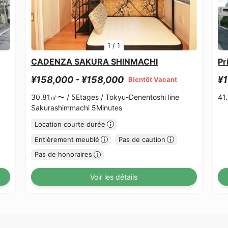
1
/
1
CADENZA SAKURA SHINMACHI
Pr
¥158,000 - ¥158,000
¥1
Bientôt Vacant
30.81㎡〜 /
5Etages /
Tokyu-Denentoshi line
41
Sakurashimmachi 5Minutes
Location courte durée
Entièrement meublé
Pas de caution
Pas de honoraires
Voir les détails