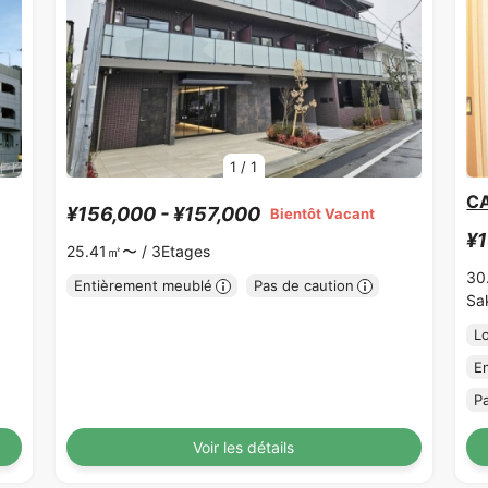
1
/
1
C
¥156,000 - ¥157,000
Bientôt Vacant
¥1
25.41㎡〜 /
3Etages
30
Entièrement meublé
Pas de caution
Sa
L
E
P
Voir les détails