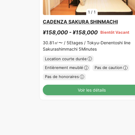
1
/
1
CADENZA SAKURA SHINMACHI
¥158,000 - ¥158,000
Bientôt Vacant
30.81㎡〜 /
5Etages /
Tokyu-Denentoshi line
Sakurashimmachi 5Minutes
Location courte durée
Entièrement meublé
Pas de caution
Pas de honoraires
Voir les détails