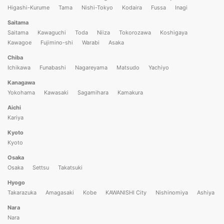
Higashi-Kurume
Tama
Nishi-Tokyo
Kodaira
Fussa
Inagi
Saitama
Saitama
Kawaguchi
Toda
Niiza
Tokorozawa
Koshigaya
Kawagoe
Fujimino-shi
Warabi
Asaka
Chiba
Ichikawa
Funabashi
Nagareyama
Matsudo
Yachiyo
Kanagawa
Yokohama
Kawasaki
Sagamihara
Kamakura
Aichi
Kariya
Kyoto
Kyoto
Osaka
Osaka
Settsu
Takatsuki
Hyogo
Takarazuka
Amagasaki
Kobe
KAWANISHI City
Nishinomiya
Ashiya
Nara
Nara