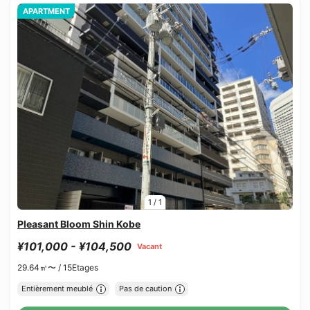
APARTMENT
1
/
1
Pleasant Bloom Shin Kobe
¥101,000 - ¥104,500
Vacant
29.64㎡〜 /
15Etages
Entièrement meublé
Pas de caution