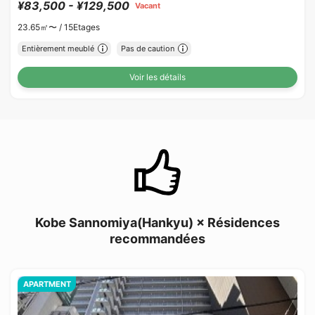
¥83,500 - ¥129,500
Vacant
23.65㎡〜 /
15Etages
Entièrement meublé
Pas de caution
Voir les détails
Kobe Sannomiya(Hankyu) × Résidences
recommandées
APARTMENT