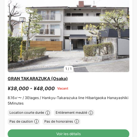
1
/
1
GRAN TAKARAZUKA (Osaka)
¥38,000 - ¥48,000
Vacant
8.16㎡〜 /
3Etages /
Hankyu-Takarazuka line Hibarigaoka Hanayashiki
5Minutes
Location courte durée
Entièrement meublé
Pas de caution
Pas de honoraires
Voir les détails