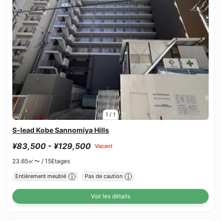
1
/
1
S-lead Kobe Sannomiya Hills
¥83,500 - ¥129,500
Vacant
23.65㎡〜 /
15Etages
Entièrement meublé
Pas de caution
Voir les détails