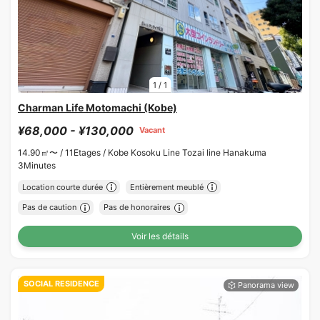
1
/
1
Charman Life Motomachi (Kobe)
¥68,000 - ¥130,000
Vacant
14.90㎡〜 /
11Etages /
Kobe Kosoku Line Tozai line Hanakuma
3Minutes
Location courte durée
Entièrement meublé
Pas de caution
Pas de honoraires
Voir les détails
SOCIAL RESIDENCE