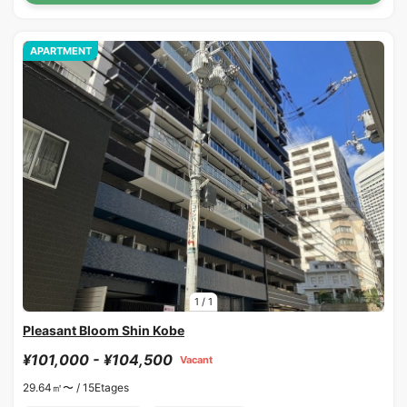
APARTMENT
1
/
1
Pleasant Bloom Shin Kobe
¥101,000 - ¥104,500
Vacant
29.64㎡〜 /
15Etages