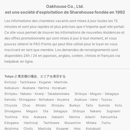
Oakhouse Co., Ltd.
est une société d'exploitation de Sharehouse fondée en 1992
Les informations des chambres vacants sont mises à jour toutes les 15
minutes et sont plus rapides et plus précises que n'importe quel site portail.
Ce site vous permet de trouver les informations de nouvelles résidences et
des offres promotionnelle qui sont mises à jour à tout moment, et vous
pouvez obtenir le PAO Points qui peut être utilisé pour le loyer en vous
inscrivant en tant que membre. Les demandes de renseignements sont
disponibles 24h / 24 en japonais, anglais, coréen, chinois et français via
helpdesk en ligne.
Tokyo
// 東京都の場合、エリアを表示する
Kichijoji・Tachikawa・Koganei・Machida
Ikebukuro・Akabane・Nerima・Korakuen
Shinjuku・Nakano・Koenji・Takadanobaba
Shibuya・Meguro・Setagaya
Kamata・Shinagawa・Akihabara・Aoyama
Asakusa・Ueno・Toyosu
Chiyoda
Chuo
Minato
Shinjuku
Bunkyo
Taito
Sumida
Koto
Shinagawa
Meguro
Ota
Setagaya
Shibuya
Nakano
Suginami
Toshima
Kita
Arakawa
Itabashi
Nerima
Adachi
Katsushika
Edogawa
Hachiouji
Tachikawa
Musashino
Mitaka
Fuchu
Akishima
Chofu
Machida
Koganei
Hino
Kokubunji