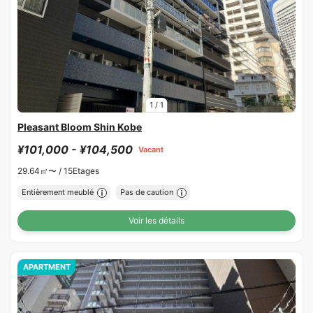
1
/
1
Pleasant Bloom Shin Kobe
¥101,000 - ¥104,500
Vacant
29.64㎡〜 /
15Etages
Entièrement meublé
Pas de caution
Voir les détails
APARTMENT