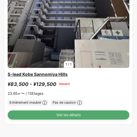
1
/
1
S-lead Kobe Sannomiya Hills
¥83,500 - ¥129,500
Vacant
23.65㎡〜 /
15Etages
Entièrement meublé
Pas de caution
Voir les détails