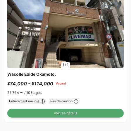
1
/
1
Wacolle Exide Okamoto.
¥74,000 - ¥114,000
Vacant
25.76㎡〜 /
10Etages
Entièrement meublé
Pas de caution
Voir les détails