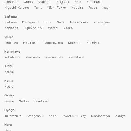
Akishima
Chofu
Machida
Koganei
Hino
Kokubunji
Higashi-Kurume
Tama
Nishi-Tokyo
Kodaira
Fussa
Inagi
Saitama
Saitama
Kawaguchi
Toda
Niiza
Tokorozawa
Koshigaya
Kawagoe
Fujimino-shi
Warabi
Asaka
Chiba
Ichikawa
Funabashi
Nagareyama
Matsudo
Yachiyo
Kanagawa
Yokohama
Kawasaki
Sagamihara
Kamakura
Aichi
Kariya
Kyoto
Kyoto
Osaka
Osaka
Settsu
Takatsuki
Hyogo
Takarazuka
Amagasaki
Kobe
KAWANISHI City
Nishinomiya
Ashiya
Nara
Nara