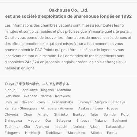
Oakhouse Co., Ltd.
est une société d'exploitation de Sharehouse fondée en 1992
Les informations des chambres vacants sont mises à jour toutes les 15
minutes et sont plus rapides et plus précises que n'importe quel site portail.
Ce site vous permet de trouver les informations de nouvelles résidences et
des offres promotionnelle qui sont mises à jour à tout moment, et vous
pouvez obtenir le PAO Points qui peut être utilisé pour le loyer en vous
inscrivant en tant que membre. Les demandes de renseignements sont
disponibles 24h / 24 en japonais, anglais, coréen, chinois et français via
helpdesk en ligne.
Tokyo
// 東京都の場合、エリアを表示する
Kichijoji・Tachikawa・Koganei・Machida
Ikebukuro・Akabane・Nerima・Korakuen
Shinjuku・Nakano・Koenji・Takadanobaba
Shibuya・Meguro・Setagaya
Kamata・Shinagawa・Akihabara・Aoyama
Asakusa・Ueno・Toyosu
Chiyoda
Chuo
Minato
Shinjuku
Bunkyo
Taito
Sumida
Koto
Shinagawa
Meguro
Ota
Setagaya
Shibuya
Nakano
Suginami
Toshima
Kita
Arakawa
Itabashi
Nerima
Adachi
Katsushika
Edogawa
Hachiouji
Tachikawa
Musashino
Mitaka
Fuchu