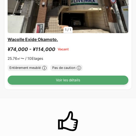
1
/
1
Wacolle Exide Okamoto.
¥74,000 - ¥114,000
Vacant
25.76㎡〜 /
10Etages
Entièrement meublé
Pas de caution
Voir les détails