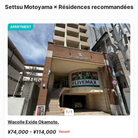
Settsu Motoyama × Résidences recommandées
APARTMENT
1
/
1
Wacolle Exide Okamoto.
¥74,000 - ¥114,000
Vacant