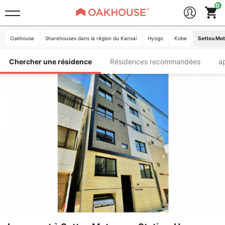
Oakhouse
Sharehouses dans la région du Kansai
Hyogo
Kobe
Settsu Mo
Chercher une résidence
Résidences recommandées
a