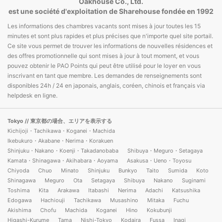
Oakhouse Co., Ltd.
est une société d'exploitation de Sharehouse fondée en 1992
Les informations des chambres vacants sont mises à jour toutes les 15
minutes et sont plus rapides et plus précises que n'importe quel site portail.
Ce site vous permet de trouver les informations de nouvelles résidences et
des offres promotionnelle qui sont mises à jour à tout moment, et vous
pouvez obtenir le PAO Points qui peut être utilisé pour le loyer en vous
inscrivant en tant que membre. Les demandes de renseignements sont
disponibles 24h / 24 en japonais, anglais, coréen, chinois et français via
helpdesk en ligne.
Tokyo
// 東京都の場合、エリアを表示する
Kichijoji・Tachikawa・Koganei・Machida
Ikebukuro・Akabane・Nerima・Korakuen
Shinjuku・Nakano・Koenji・Takadanobaba
Shibuya・Meguro・Setagaya
Kamata・Shinagawa・Akihabara・Aoyama
Asakusa・Ueno・Toyosu
Chiyoda
Chuo
Minato
Shinjuku
Bunkyo
Taito
Sumida
Koto
Shinagawa
Meguro
Ota
Setagaya
Shibuya
Nakano
Suginami
Toshima
Kita
Arakawa
Itabashi
Nerima
Adachi
Katsushika
Edogawa
Hachiouji
Tachikawa
Musashino
Mitaka
Fuchu
Akishima
Chofu
Machida
Koganei
Hino
Kokubunji
Higashi-Kurume
Tama
Nishi-Tokyo
Kodaira
Fussa
Inagi