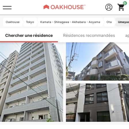
Oakhouse
Tokyo
Kamata・Shinagawa・Akihabara・Aoyama
Ota
Umeyash
Chercher une résidence
Résidences recommandées
a