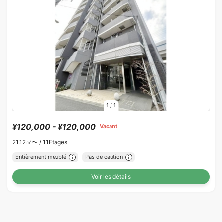
1
/
1
¥120,000 - ¥120,000
Vacant
21.12㎡〜 /
11Etages
Entièrement meublé
Pas de caution
Voir les détails