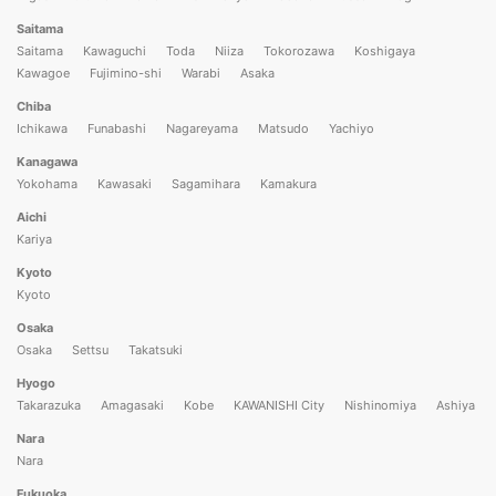
Saitama
Saitama
Kawaguchi
Toda
Niiza
Tokorozawa
Koshigaya
Kawagoe
Fujimino-shi
Warabi
Asaka
Chiba
Ichikawa
Funabashi
Nagareyama
Matsudo
Yachiyo
Kanagawa
Yokohama
Kawasaki
Sagamihara
Kamakura
Aichi
Kariya
Kyoto
Kyoto
Osaka
Osaka
Settsu
Takatsuki
Hyogo
Takarazuka
Amagasaki
Kobe
KAWANISHI City
Nishinomiya
Ashiya
Nara
Nara
Fukuoka