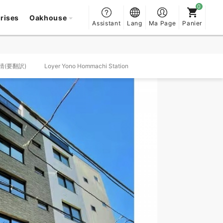
prises
Oakhouse
Assistant
Lang
Ma Page
Panier
事情(要翻訳)
Loyer Yono Hommachi Station