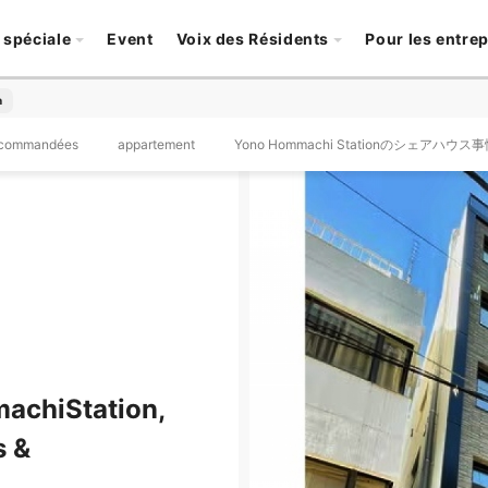
 spéciale
Event
Voix des Résidents
Pour les entre
n
ecommandées
appartement
Yono Hommachi Stationのシェアハウス
achiStation,
s &