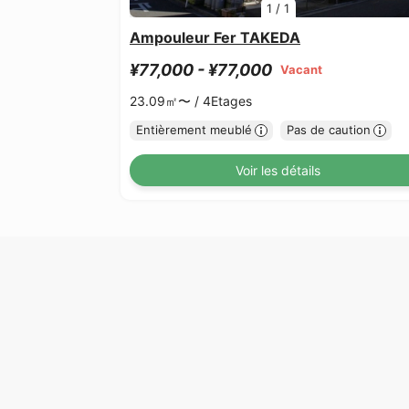
1
/
1
Ampouleur Fer TAKEDA
¥77,000 - ¥77,000
Vacant
23.09㎡〜 /
4Etages
Entièrement meublé
Pas de caution
Voir les détails