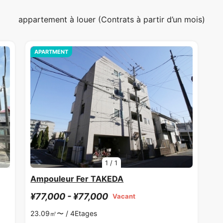
appartement à louer (Contrats à partir d’un mois)
APARTMENT
1
/
1
Ampouleur Fer TAKEDA
¥77,000 - ¥77,000
Vacant
23.09㎡〜 /
4Etages