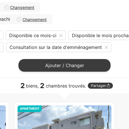
Changement
achi
Changement
Disponible ce mois-ci
Disponible le mois procha
Consultation sur la date d'emménagement
Ajouter / Changer
2
2
biens,
chambres trouvés.
Partager
APARTMENT