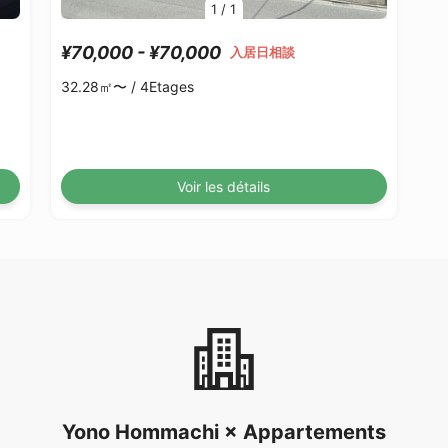
1
/
1
¥70,000 - ¥70,000
入居日相談
32.28㎡〜 /
4Etages
Voir les détails
Yono Hommachi × Appartements