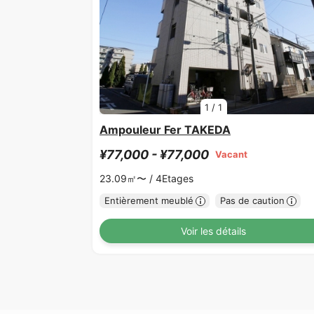
1
/
1
Ampouleur Fer TAKEDA
¥77,000 - ¥77,000
Vacant
23.09㎡〜 /
4Etages
Entièrement meublé
Pas de caution
Voir les détails