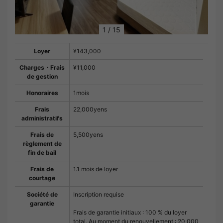
1
/
15
Loyer
¥143,000
Charges・Frais
¥11,000
de gestion
Honoraires
1mois
Frais
22,000yens
administratifs
Frais de
5,500yens
règlement de
fin de bail
Frais de
1.1 mois de loyer
courtage
Société de
Inscription requise
garantie
Frais de garantie initiaux : 100 % du loyer
total. Au moment du renouvellement : 20 000