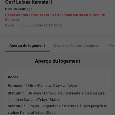
Cerf Leixas Kamata II
Bien en courtage
L'outil de traduction est utilisé pour une partie ou la totalité
du texte.
Dernier mis à jours 2026-08-08 18:28
Aperçu du logement
Disponibilité des chambres
Pla
Aperçu du logement
Accès
Adresse
7 Nishi-Kamata,
Ota
-ku,
Tokyo
Station1：
JR-KeihinTohoku line
/ 8 minute à pied jusqu'à
la station
Kamata(Tokyo)Station
Station2：
Tokyu-Ikegami line
/ 8 minute à pied jusqu'à la
station
Kamata(Tokyo)Station