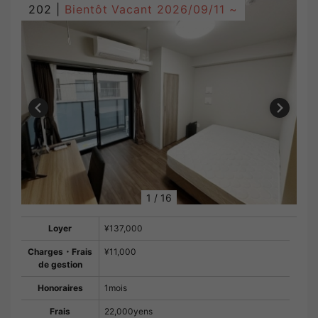
202 |
Bientôt Vacant
2026/09/11 ~
1
/
16
Loyer
¥137,000
Charges・Frais
¥11,000
de gestion
Honoraires
1mois
Frais
22,000yens