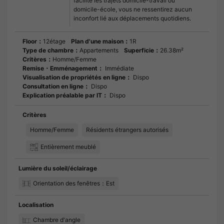
facilite les trajets domicile-travail ou
domicile-école, vous ne ressentirez aucun
inconfort lié aux déplacements quotidiens.
Floor：
12étage
Plan d'une maison：
1R
Type de chambre：
Appartements
Superficie：
26.38m²
Critères：
Homme/Femme
Remise・Emménagement：
Immédiate
Visualisation de propriétés en ligne：
Dispo
Consultation en ligne：
Dispo
Explication préalable par IT：
Dispo
Critères
Homme/Femme
Résidents étrangers autorisés
Entièrement meublé
Lumière du soleil/éclairage
Orientation des fenêtres：Est
Localisation
Chambre d'angle