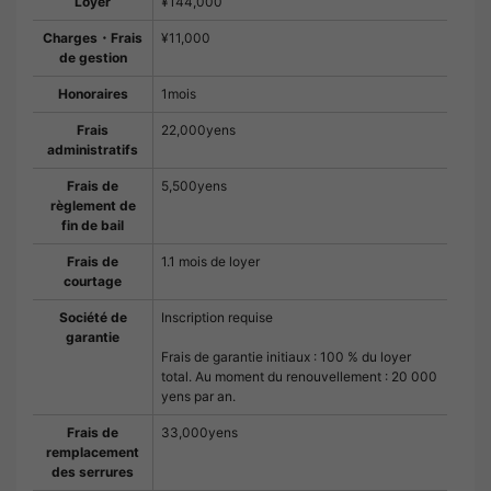
Loyer
¥144,000
Charges・Frais
¥11,000
de gestion
Honoraires
1mois
Frais
22,000yens
administratifs
Frais de
5,500yens
règlement de
fin de bail
Frais de
1.1 mois de loyer
courtage
Société de
Inscription requise
garantie
Frais de garantie initiaux : 100 % du loyer
total. Au moment du renouvellement : 20 000
yens par an.
Frais de
33,000yens
remplacement
des serrures