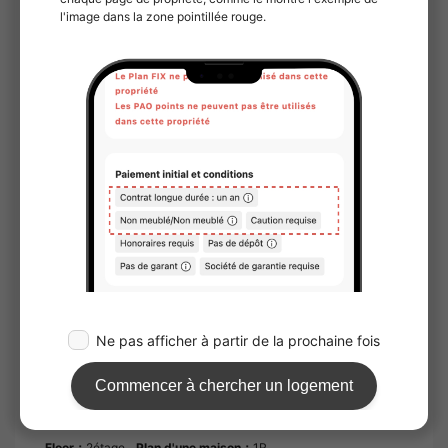
※）Les frais liés à la société de garantie ne
sont pas inclus.
Durée du
2 ans et 0 mois.
contrat
Remarques
Rib Club : 2 200 yens (par mois) ; SBI Small
Amount Short-Term Insurance : 800 yens (par
mois). Le « Dearish Kamata » regorge de
petits détails qui font la différence. Les
parties communes sont équipées de boîtes à
colis, ce qui vous permet de réceptionner vos
colis même si vous êtes très occupé et que
vous passez peu de temps chez vous.
L'équipement intérieur est très complet, avec
notamment un sèche-linge intégré à la salle
de bains et un lavabo indépendant. Aucune
caution n'étant exigée, cette offre est
particulièrement intéressante pour un
changement de logement. En optant pour cet
appartement situé près de Kamata, vous
pourrez à coup sûr mener le style de vie dont
vous rêvez.
Floor：
2étage
Plan d'une maison：
1R