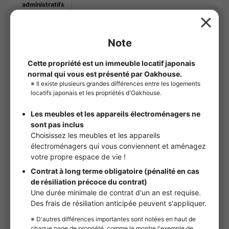
administratifs
Frais de
5,500yens
règlement de
fin de bail
Frais de
1.1 mois de loyer
courtage
Société de
Inscription requise
garantie
Frais de garantie initiaux : 100 % du loyer
total. Au moment du renouvellement : 20 000
yens par an.
Frais de
33,000yens
remplacement
des serrures
Frais de
55,000yens
nettoyage de la
chambre
Estimation des
¥699,200
frais initiaux
※）Estimation basée sur une date de début
de contrat au premier jour du mois.