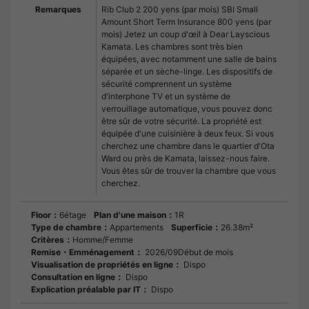
Remarques
Rib Club 2 200 yens (par mois) SBI Small
Amount Short Term Insurance 800 yens (par
mois) Jetez un coup d'œil à Dear Layscious
Kamata. Les chambres sont très bien
équipées, avec notamment une salle de bains
séparée et un sèche-linge. Les dispositifs de
sécurité comprennent un système
d'interphone TV et un système de
verrouillage automatique, vous pouvez donc
être sûr de votre sécurité. La propriété est
équipée d'une cuisinière à deux feux. Si vous
cherchez une chambre dans le quartier d'Ota
Ward ou près de Kamata, laissez-nous faire.
Vous êtes sûr de trouver la chambre que vous
cherchez.
Floor：
6étage
Plan d'une maison：
1R
Type de chambre：
Appartements
Superficie：
26.38m²
Critères：
Homme/Femme
Remise・Emménagement：
2026/09Début de mois
Visualisation de propriétés en ligne：
Dispo
Consultation en ligne：
Dispo
Explication préalable par IT：
Dispo