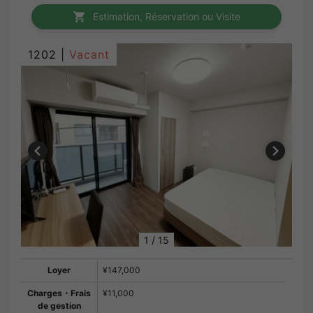
Estimation, Réservation ou Visite
1202 |
Vacant
1
/
15
Loyer
¥147,000
Charges・Frais
¥11,000
de gestion