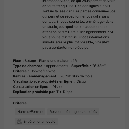
interphone vidéo, ce qui vous permet de vivre
en toute tranquillité. Des consignes à colis
sont installées dans les parties communes, ce
qui permet de réceptionner vos colis sans
contact. Si vous souhaitez emménager dans
un studio, pourquoi ne pas accorder une
attention particulière à son agencement ? Si
vous souhaitez recueillir des informations
immobilières le plus tôt possible, n’hésitez
pas à contacter notre équipe.
Floor：
8étage
Plan d'une maison：
1R
Type de chambre：
Appartements
Superficie：
26.38m²
Critères：
Homme/Femme
Remise・Emménagement：
2026/10Fin de mois
Visualisation de propriétés en ligne：
Dispo
Consultation en ligne：
Dispo
Explication préalable par IT：
Dispo
Critères
Homme/Femme
Résidents étrangers autorisés
Entièrement meublé