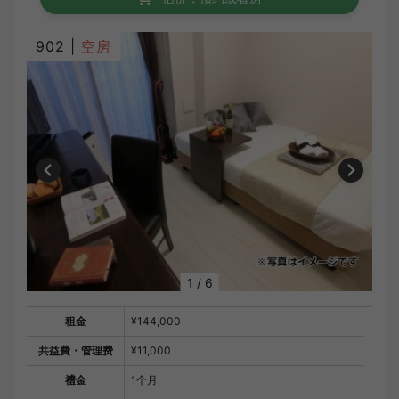
902 |
空房
1
/
6
租金
¥144,000
共益費・管理费
¥11,000
禮金
1个月