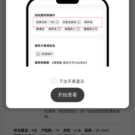
担保公司
需要订阅
首次保证金：总租金的100%；续约时：每年
20,000日元
换钥匙费用
33,000日元
房间清洁费
55,000日元
初期费用估价。
¥715,600
※）根据每月第一天的合同日期估算。
※）担保公司相关费用不包含在内。
合同期间
2年0月
备注
Rib Club 2,200 日元（每月） SBI 小额短期保
险 800 日元（每月） 请访问 Dear Layscious
Kamata。房间设施非常齐全，包括独立的盥洗
室和浴室烘干机。安全设施包括电视对讲系统和
自动上锁系统，您可以放心使用。酒店还配备了
一个双头炉灶。如果您正在大田区或蒲田附近寻
找房间，请交给我们。您一定会找到您想要的房
间。
所在楼层：
6楼
户型图：
1R
房型：
公寓
面積：
26.38m²