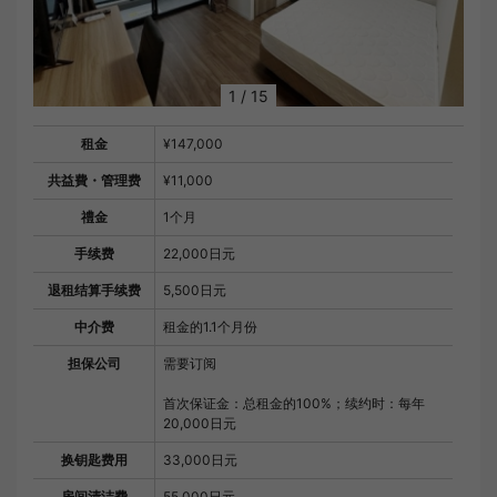
1
/
15
租金
¥147,000
共益費・管理费
¥11,000
禮金
1个月
手续费
22,000日元
退租结算手续费
5,500日元
中介费
租金的1.1个月份
担保公司
需要订阅
首次保证金：总租金的100%；续约时：每年
20,000日元
换钥匙费用
33,000日元
房间清洁费
55,000日元