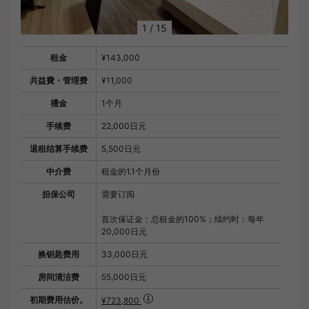
1
/
15
租金
¥143,000
共益費・管理费
¥11,000
禮金
1个月
手续费
22,000日元
退租结算手续费
5,500日元
中介费
租金的1.1个月份
担保公司
需要订阅
首次保证金：总租金的100%；续约时：每年
20,000日元
换钥匙费用
33,000日元
房间清洁费
55,000日元
初期费用估价。
¥723,800