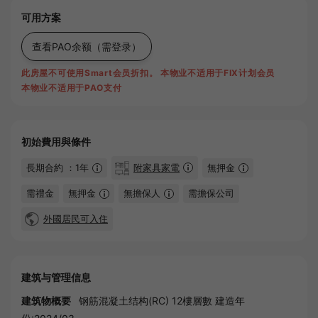
可用方案
查看PAO余额
（需登录）
此房屋不可使用Smart会员折扣。
本物业不适用于FIX计划会员
本物业不适用于PAO支付
初始費用與條件
長期合約 ：1年
附家具家電
無押金
需禮金
無押金
無擔保人
需擔保公司
外國居民可入住
建筑与管理信息
建筑物概要
钢筋混凝土结构(RC) 12樓層數 建造年