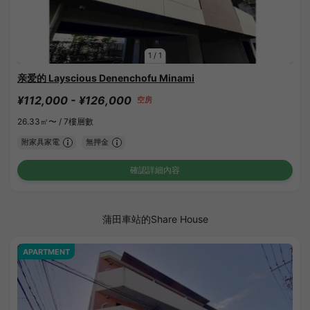
1
/
1
亲爱的 Layscious Denenchofu Minami
¥112,000 - ¥126,000
空房
26.33㎡〜 /
7樓層數
附家具家電
無押金
確認詳細內容
蒲田車站的Share House
APARTMENT