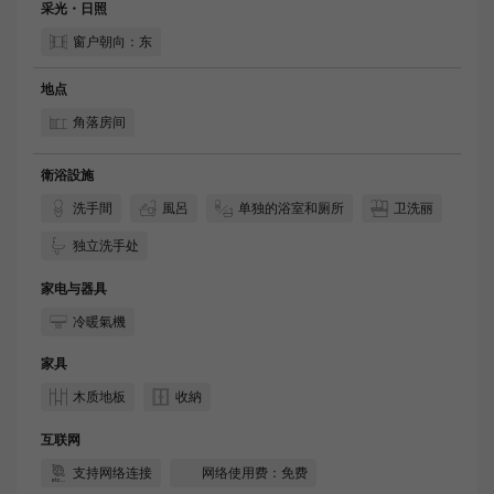
采光・日照
窗户朝向：东
地点
角落房间
衛浴設施
洗手間
風呂
单独的浴室和厕所
卫洗丽
独立洗手处
家电与器具
冷暖氣機
家具
木质地板
收納
互联网
支持网络连接
网络使用费：免费