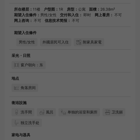
所在楼层：
11楼
户型图：
1R
房型：
公寓
面積：
26.38m²
期望入住條件：
男性/女性
交付和入住：
即时
网上看房：
不可
网上咨询：
不可
信息技术简报：
不可
期望入住條件
男性/女性
外國居民可入住
附家具家電
采光・日照
窗户朝向：东
地点
角落房间
衛浴設施
洗手間
風呂
单独的浴室和厕所
卫洗丽
独立洗手处
家电与器具