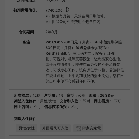
初期费用估价。
¥740,200
※）根据每月第一天的合同日期估算。
※）担保公司相关费用不包含在内。
合同期间
2年0月
备注
Rib Club 2200日元（月费） SBI小额短期保险
800日元（月费） 诚邀您前来参观“Dea
Reishas 蒲田”。在安保方面，配备了自动门
锁、可视对讲机等完善设施，让您能安心生活。
由于设有快递柜，即使在家办公也不必亲自签
收，可以专心工作。该房源位于12楼。若选择住
在能让通勤、上学更加顺畅的蒲田周边，您在日
常出行中便不会感到任何不便。
所在楼层：
12楼
户型图：
1R
房型：
公寓
面積：
26.38m²
期望入住條件：
男性/女性
交付和入住：
即时
网上看房：
不可
网上咨询：
不可
信息技术简报：
不可
期望入住條件
男性/女性
外國居民可入住
附家具家電