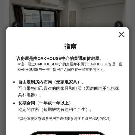
1
/
15
租金
¥141,000
共益費・管理费
¥11,000
禮金
1个月
行政费
22,000日元
离职结算费
5,500日元
中介费
租金的1.1个月份