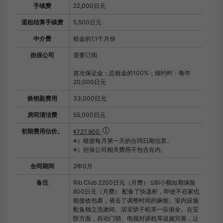
手续费
22,000日元
退租结算手续费
5,500日元
中介费
租金的1.1个月份
担保公司
需要订阅
首次保证金：总租金的100%；续约时：每年
20,000日元
换钥匙费用
33,000日元
房间清洁费
55,000日元
初期费用估价。
¥727,900
※）根据每月第一天的合同日期估算。
※）担保公司相关费用不包含在内。
合同期间
2年0月
备注
Rib Club 2200日元（月费） SBI小额短期保险
800日元（月费） 配备了快递柜，即使不在家也
能接收包裹，省去了调整时间的麻烦。室内设施
配备独立洗漱间、浴室烘干机等一应俱全。在安
防方面，自动门锁、电视对讲机等设施完善，让