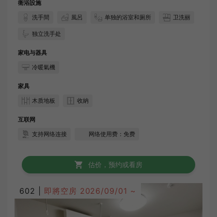
衛浴設施
洗手間
風呂
单独的浴室和厕所
卫洗丽
独立洗手处
家电与器具
冷暖氣機
家具
木质地板
收納
互联网
支持网络连接
网络使用费：免费
估价，预约或看房
602 |
即將空房
2026/09/01 ~