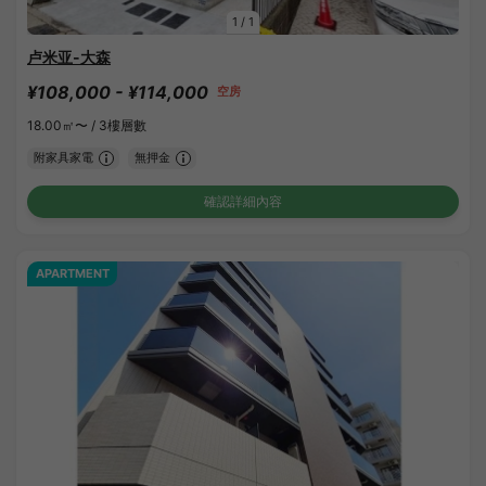
1
/
1
卢米亚-大森
¥108,000 - ¥114,000
空房
18.00㎡〜 /
3樓層數
附家具家電
無押金
確認詳細內容
APARTMENT