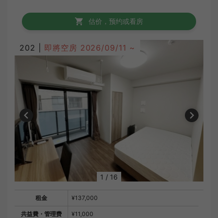
估价，预约或看房
202 |
即將空房
2026/09/11 ~
1
/
16
租金
¥137,000
共益費・管理费
¥11,000