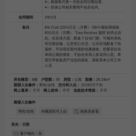
※）根据每月第一天的合同日期估算。
※）担保公司相关费用不包含在内。
合同期间
2年0月
备注
Rib Club 2200日元（月费） SBI小额短期保险
800日元（月费） “Dea Reishas 蒲田”的亮点在
此。在安保方面，配备了自动门锁、可视对讲机
等完善设施，让您安心生活。公共区域配备了快
递柜，可实现非面对面的包裹接收。想要居住在
单间公寓的朋友，不妨在布局上多花些心思。希
望尽早收集房产信息的朋友，请联系本公司工作
人员
所在楼层：
8楼
户型图：
1R
房型：
公寓
面積：
26.38m²
期望入住條件：
男性/女性
交付和入住：
2026/10下旬
网上看房：
不可
网上咨询：
不可
信息技术简报：
不可
期望入住條件
男性/女性
外國居民可入住
附家具家電
采光・日照
窗户朝向：东