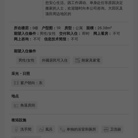
您安心生活。因工作调动、单身赴任等原因决定
搬家的人士，欢迎随时向本公司咨询。大田区及
蒲田周边地区的
所在楼层：
9楼
户型图：
1R
房型：
公寓
面積：
26.38m²
期望入住條件：
男性/女性
交付和入住：
即时
网上看房：
不可
网上咨询：
不可
信息技术简报：
不可
期望入住條件
男性/女性
外國居民可入住
附家具家電
采光・日照
窗户朝向：东
地点
角落房间
衛浴設施
洗手間
風呂
单独的浴室和厕所
卫洗丽