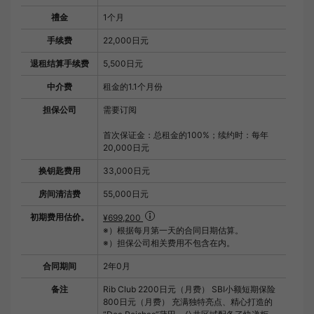
禮金
1个月
手续费
22,000日元
退租结算手续费
5,500日元
中介费
租金的1.1个月份
担保公司
需要订阅
首次保证金：总租金的100%；续约时：每年
20,000日元
换钥匙费用
33,000日元
房间清洁费
55,000日元
初期费用估价。
¥699,200
※）根据每月第一天的合同日期估算。
※）担保公司相关费用不包含在内。
合同期间
2年0月
备注
Rib Club 2200日元（月费） SBI小额短期保险
800日元（月费） 充满独特亮点、精心打造的