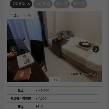
房間號碼
入住日
價格
面積
1102 |
空房
1
/
6
租金
¥146,000
共益費・管理费
¥11,000
禮金
1个月