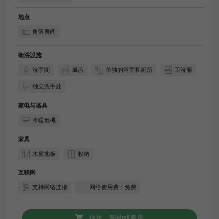
地点
角落房间
衛浴設施
洗手間
風呂
单独的浴室和厕所
卫洗丽
独立洗手处
家电与器具
冷暖氣機
家具
木质地板
收納
互联网
支持网络连接
网络使用费：免费
估价，预约或看房