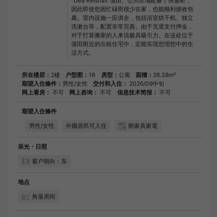
“Dea Reishas”蒲田。公共区域配备了快递柜，
因此即使您因忙碌而很少在家，也能顺利接收包
裹。室内设施一应俱全，包括浴室烘干机、独立
洗漱台等，配置非常完善。由于无需支付押金，
对于打算搬家的人来说极具吸引力。在这处位于
蒲田附近的出租住宅中，定能实现您理想中的生
活方式。
所在楼层：
2楼
户型图：
1R
房型：
公寓
面積：
26.38m²
期望入住條件：
男性/女性
交付和入住：
2026/09中旬
网上看房：
不可
网上咨询：
不可
信息技术简报：
不可
期望入住條件
男性/女性
外國居民可入住
附家具家電
采光・日照
窗户朝向：东
地点
角落房间