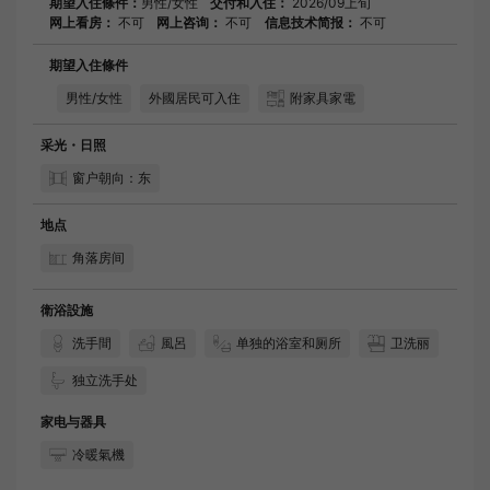
期望入住條件：
男性/女性
交付和入住：
2026/09上旬
网上看房：
不可
网上咨询：
不可
信息技术简报：
不可
期望入住條件
男性/女性
外國居民可入住
附家具家電
采光・日照
窗户朝向：东
地点
角落房间
衛浴設施
洗手間
風呂
单独的浴室和厕所
卫洗丽
独立洗手处
家电与器具
冷暖氣機