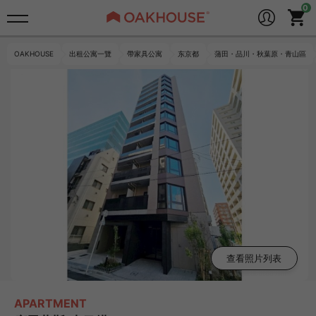
OAKHOUSE
出租公寓一覽
帶家具公寓
东京都
蒲田・品川・秋葉原・青山區
查看照片列表
APARTMENT