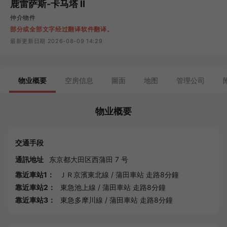
鹿雷萨斯-卡马塔 II
仲介物件
部分或全部文字经过翻译软件翻译。
最新更新日期 2026-08-09 14:29
物业概要
空房信息
圖面
地图
管理公司
物业概要
交通手段
通訊地址
东京都
大田区西蒲田 7 号
靠近車站1：
ＪＲ京濱東北線
/
蒲田車站
走路8分鐘
靠近車站2：
東急池上線
/
蒲田車站
走路8分鐘
靠近車站3：
東急多摩川線
/
蒲田車站
走路8分鐘