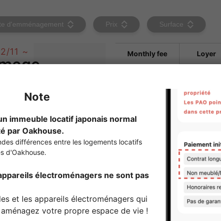
te d'emménagement
Prix
Surface
2/11 ~
Monthly fee
Loyer
Charges
Frais de
gestion
Honoraires
1mois
Frais de
règlement à la
5,500yen
sortie
Frais de
1.1 mois d
courtage
Société de
Inscriptio