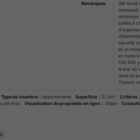
Remarques
SBI Small
(mensuel) 
nombreux 
boîtes à c
d'organis
vêtements 
sécurité 
et un inte
en toute tr
100 000 ye
le jour o
dans ou pr
Trouvez u
Type de chambre：
Appartements
Superficie：
21.3m²
Critères
u de mois
Visualisation de propriétés en ligne：
Dispo
Consulta
lé