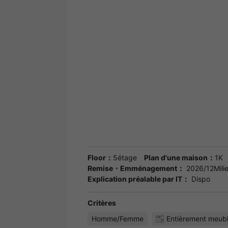
Floor：
5étage
Plan d'une maison：
1K
Remise・Emménagement：
2026/12Milie
Explication préalable par IT：
Dispo
Critères
Homme/Femme
Entièrement meub