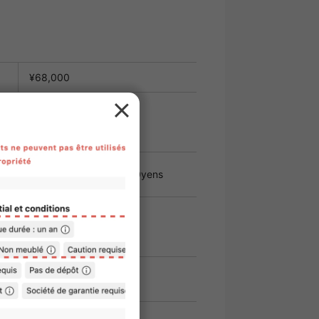
¥68,000
・
¥11,000
frais de
22,000yens
gestion
s
e loyer
n requise