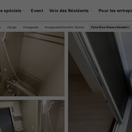
re spéciale
Event
Voix des Résidents
Pour les entrep
s
Hyogo
Amagasaki
Amagasaki(Hanshin) Station
Foria Rise Showa Nandori I