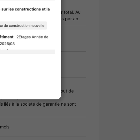
rantie initiaux : 100 % du loyer total. Au
 renouvellement : 20 000 yens par an.
ns
ns
ion basée sur une date de début de
 premier jour du mois.
s liés à la société de garantie ne sont
 mois.