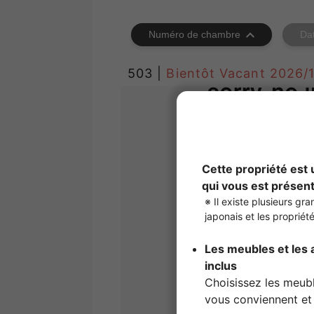
Numéro de chambre
Da
503 |
Bientôt Vacant
2026/1
1
/
1