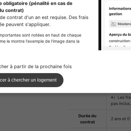
garantie
Frais de ga
moment du
Frais de
remplacement
33,000ye
des serrures
Frais de
nettoyage de
55,000ye
la chambre
Estimation
¥416,300
des frais
※）Estimat
initiaux
contrat au
※）Les frai
pas inclus.
Durée du
2 ans et 0
contrat